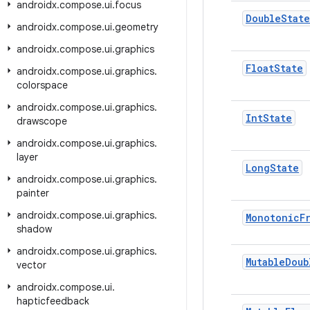
androidx
.
compose
.
ui
.
focus
Double
State
androidx
.
compose
.
ui
.
geometry
androidx
.
compose
.
ui
.
graphics
Float
State
androidx
.
compose
.
ui
.
graphics
.
colorspace
androidx
.
compose
.
ui
.
graphics
.
Int
State
drawscope
androidx
.
compose
.
ui
.
graphics
.
layer
Long
State
androidx
.
compose
.
ui
.
graphics
.
painter
androidx
.
compose
.
ui
.
graphics
.
Monotonic
F
shadow
androidx
.
compose
.
ui
.
graphics
.
Mutable
Doub
vector
androidx
.
compose
.
ui
.
hapticfeedback