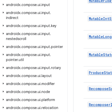
Mutable
Floa
androidx
.
compose
.
ui
.
input
androidx
.
compose
.
ui
.
input
.
indirect
Mutable
Int
S
androidx
.
compose
.
ui
.
input
.
key
androidx
.
compose
.
ui
.
input
.
Mutable
Long
nestedscroll
androidx
.
compose
.
ui
.
input
.
pointer
Mutable
Stat
androidx
.
compose
.
ui
.
input
.
pointer
.
util
androidx
.
compose
.
ui
.
input
.
rotary
Produce
Sta
androidx
.
compose
.
ui
.
layout
androidx
.
compose
.
ui
.
modifier
Recompose
S
androidx
.
compose
.
ui
.
node
androidx
.
compose
.
ui
.
platform
Recomposer
androidx
.
compose
.
ui
.
relocation