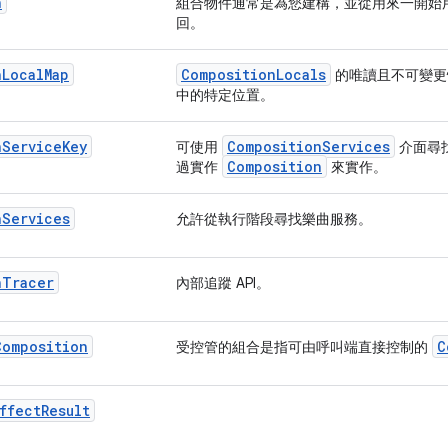
n
組合物件通常是為您建構，並從用來一開始用來撰寫
回。
n
Local
Map
CompositionLocals
的唯讀且不可變更
中的特定位置。
n
Service
Key
CompositionServices
可使用
介面尋
Composition
過實作
來實作。
n
Services
允許從執行階段尋找樂曲服務。
n
Tracer
內部追蹤 API。
Composition
C
受控管的組合是指可由呼叫端直接控制的
ffect
Result