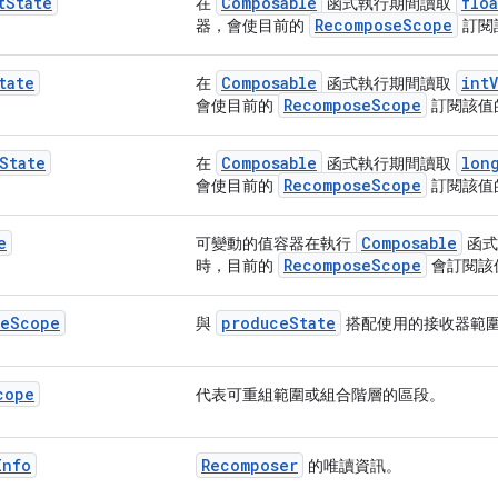
t
State
Composable
floa
在
函式執行期間讀取
RecomposeScope
器，會使目前的
訂閱
tate
Composable
intV
在
函式執行期間讀取
RecomposeScope
會使目前的
訂閱該值
State
Composable
lon
在
函式執行期間讀取
RecomposeScope
會使目前的
訂閱該值
e
Composable
可變動的值容器在執行
函式
RecomposeScope
時，目前的
會訂閱該
te
Scope
produceState
與
搭配使用的接收器範
cope
代表可重組範圍或組合階層的區段。
Info
Recomposer
的唯讀資訊。