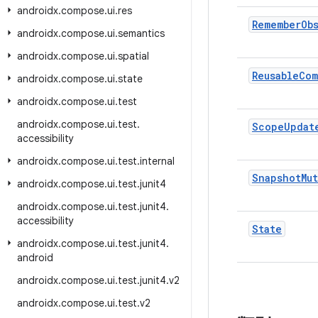
androidx
.
compose
.
ui
.
res
Remember
Ob
androidx
.
compose
.
ui
.
semantics
androidx
.
compose
.
ui
.
spatial
Reusable
Com
androidx
.
compose
.
ui
.
state
androidx
.
compose
.
ui
.
test
androidx
.
compose
.
ui
.
test
.
Scope
Updat
accessibility
androidx
.
compose
.
ui
.
test
.
internal
Snapshot
Mu
androidx
.
compose
.
ui
.
test
.
junit4
androidx
.
compose
.
ui
.
test
.
junit4
.
accessibility
State
androidx
.
compose
.
ui
.
test
.
junit4
.
android
androidx
.
compose
.
ui
.
test
.
junit4
.
v2
androidx
.
compose
.
ui
.
test
.
v2