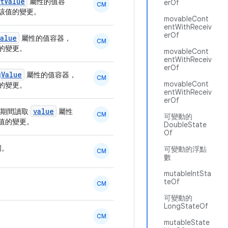
tValue
屬性的值容
erOf
CM
該值的變更。
movableCont
entWithReceiv
erOf
alue
屬性的值容器，
CM
的變更。
movableCont
entWithReceiv
erOf
gValue
屬性的值容器，
CM
movableCont
的變更。
entWithReceiv
erOf
value
期間讀取
屬性
CM
可變動的
值的變更。
DoubleState
Of
圍。
可變動的浮點
CM
數
mutableIntSta
teOf
CM
可變動的
LongStateOf
CM
mutableState