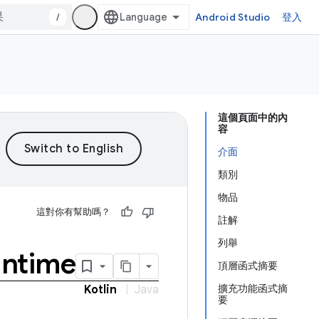
/
Android Studio
登入
這個頁面中的內
容
介面
類別
物品
這對你有幫助嗎？
註解
列舉
untime
頂層函式摘要
擴充功能函式摘
Kotlin
|
Java
要