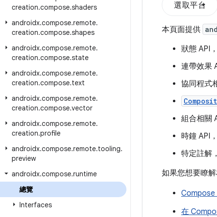
選取平台
creation
.
compose
.
shaders
androidx
.
compose
.
remote
.
本頁面提供
an
creation
.
compose
.
shapes
androidx
.
compose
.
remote
.
狀態 AP
creation
.
compose
.
state
連帶效果 
androidx
.
compose
.
remote
.
creation
.
compose
.
text
協同程式相
androidx
.
compose
.
remote
.
Composit
creation
.
compose
.
vector
組合相關 
androidx
.
compose
.
remote
.
creation
.
profile
時鐘 AP
androidx
.
compose
.
remote
.
tooling
.
特定註解
preview
如果您想要瞭解相
androidx
.
compose
.
runtime
總覽
Compo
Interfaces
在 Comp