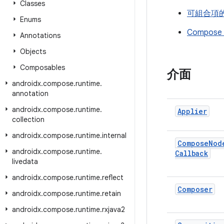
Classes
可組合項
Enums
Compos
Annotations
Objects
Composables
介面
androidx
.
compose
.
runtime
.
annotation
androidx
.
compose
.
runtime
.
Applier
collection
androidx
.
compose
.
runtime
.
internal
Compose
Nod
androidx
.
compose
.
runtime
.
Callback
livedata
androidx
.
compose
.
runtime
.
reflect
Composer
androidx
.
compose
.
runtime
.
retain
androidx
.
compose
.
runtime
.
rxjava2