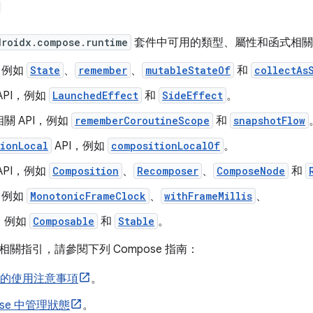
droidx.compose.runtime
套件中可用的類型、屬性和函式相關
I，例如
State
、
remember
、
mutableStateOf
和
collectAs
API，例如
LaunchedEffect
和
SideEffect
。
關 API，例如
rememberCoroutineScope
和
snapshotFlow
ionLocal
API，例如
compositionLocalOf
。
API，例如
Composition
、
Recomposer
、
ComposeNode
和
I，例如
MonotonicFrameClock
、
withFrameMillis
、
，例如
Composable
和
Stable
。
關指引，請參閱下列 Compose 指南：
se 的使用注意事項
。
ose 中管理狀態
。