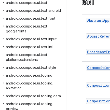
類別
androidx
.
compose
.
ui
.
text
androidx
.
compose
.
ui
.
text
.
android
androidx
.
compose
.
ui
.
text
.
font
Abstract
App
androidx
.
compose
.
ui
.
text
.
googlefonts
Atomic
Refe
androidx
.
compose
.
ui
.
text
.
input
androidx
.
compose
.
ui
.
text
.
intl
Broadcast
Fr
androidx
.
compose
.
ui
.
text
.
platform
.
extensions
androidx
.
compose
.
ui
.
text
.
style
Compositio
androidx
.
compose
.
ui
.
tooling
androidx
.
compose
.
ui
.
tooling
.
Compositio
animation
androidx
.
compose
.
ui
.
tooling
.
data
Compositio
androidx
.
compose
.
ui
.
tooling
.
preview