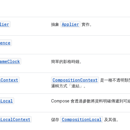
lier
Applier
抽象
實作。
rence
ame
Clock
簡單的影格時鐘。
n
Context
CompositionContext
是一種不透明類
邏輯方式「連結」。
n
Local
Compose 會透過參數將資料明確傳遞到可
n
Local
Context
CompositionLocal
儲存
及其值。