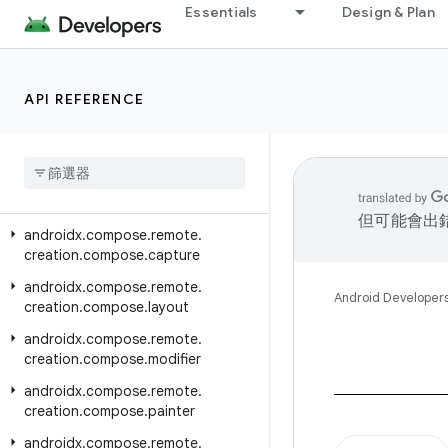
androidx.compose.material3.pulltorefresh
Essentials
Design & Plan
androidx.compose.material3.ripple
androidx.compose.material3.windowsizeclass
API REFERENCE
androidx.compose.remote.creation
androidx
.
compose
.
remote
.
creation
.
compose
androidx
.
compose
.
remote
.
creation
.
compose
.
action
但可能會出
androidx
.
compose
.
remote
.
creation
.
compose
.
capture
androidx
.
compose
.
remote
.
Android Developer
creation
.
compose
.
layout
androidx
.
compose
.
remote
.
creation
.
compose
.
modifier
androidx
.
compose
.
remote
.
creation
.
compose
.
painter
androidx
.
compose
.
remote
.