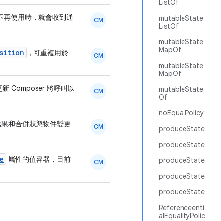
ListOf
不再使用時，就會收到通
mutableState
CM
ListOf
mutableState
MapOf
sition
，可重複用於
CM
mutableState
MapOf
新 Composer 將呼叫以
mutableState
CM
Of
noEqualPolicy
果和合併狀態物件變更
CM
produceState
produceState
e
屬性的值容器，目前
produceState
CM
。
produceState
produceState
Referenceenti
alEqualityPolic