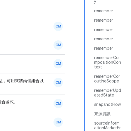
y
remember
remember
CM
remember
remember
CM
remember
rememberCo
mpositionCon
CM
text
rememberCor
型，可用來將兩個組合以
outineScope
CM
rememberUpd
atedState
組合函式。
CM
snapshotFlow
來源資訊
CM
sourceInform
ationMarkerEn