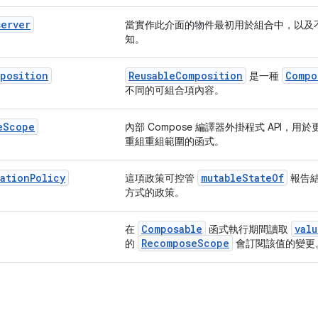
server
當實作此介面的物件最初用於組合中，以及
知。
position
ReusableComposition
Compo
是一種
不同的可組合項內容。
e
Scope
內部 Compose 編譯器外掛程式 API，用於更
重組重組範圍的函式。
tation
Policy
mutableStateOf
這項政策可控管
報告結
方式的政策。
Composable
valu
在
函式執行期間讀取
RecomposeScope
的
會訂閱該值的變更