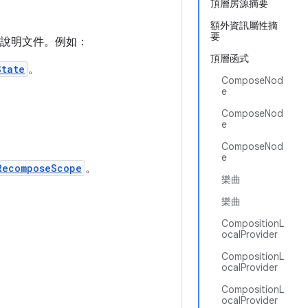
頂層房源摘要
額外資訊屬性摘
要
說明文件。例如：
頂層函式
State
。
ComposeNod
e
ComposeNod
。
e
ComposeNod
e
RecomposeScope
。
樂曲
樂曲
CompositionL
ocalProvider
CompositionL
ocalProvider
CompositionL
ocalProvider