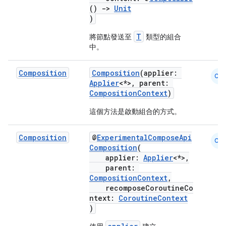
()
->
Unit
)
T
將節點發送至
類型的組合
中。
Composition
Composition
(applier:
CM
Applier
<*>, parent:
CompositionContext
)
這個方法是啟動組合的方式。
Composition
@
ExperimentalComposeApi
CM
Composition
(
applier:
Applier
<*>,
parent:
CompositionContext
,
recomposeCoroutineCo
ntext:
CoroutineContext
)