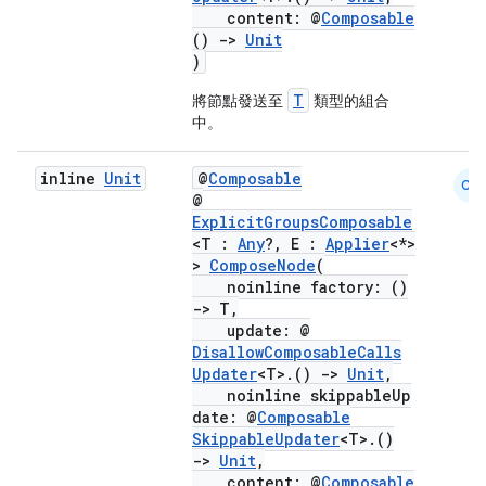
content: @
Composable
()
->
Unit
)
T
將節點發送至
類型的組合
中。
inline
Unit
@
Composable
CM
@
ExplicitGroupsComposable
<T :
Any
?, E :
Applier
<*>
>
ComposeNode
(
noinline factory: ()
->
T,
update: @
DisallowComposableCalls
Updater
<T>.()
->
Unit
,
noinline skippableUp
date: @
Composable
SkippableUpdater
<T>.()
->
Unit
,
content: @
Composable