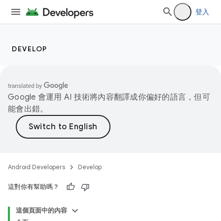
ompose
登入
mpose.action
ompose.capture
mpose.layout
DEVELOP
mpose.modifier
mpose.painter
ompose.shaders
Google 會運用 AI 技術將內容翻譯成你偏好的語言，但可
能會出錯。
ompose.shapes
mpose.state
mpose.text
mpose.vector
Android Developers
Develop
file
這對你有幫助嗎？
iew
這個頁面中的內容