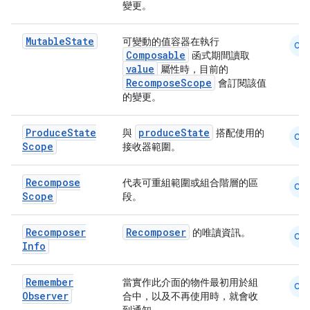
變更。
Mutable
State
可變動的值容器在執行
CM
Composable
函式期間讀取
value
屬性時，目前的
RecomposeScope
會訂閱該值
的變更。
Produce
State
produceState
與
搭配使用的
CM
Scope
接收器範圍。
Recompose
代表可重組範圍或組合階層的區
CM
Scope
段。
Recomposer
Recomposer
的唯讀資訊。
CM
Info
Remember
當實作此介面的物件最初用於組
CM
Observer
合中，以及不再使用時，就會收