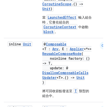
CoroutineScope
.()
->
Unit
)
fragment
LaunchedEffect
當
輸入組合
ragment.ui
時，它會在組合的
CoroutineContext
中啟動
block
。
e
inline
Unit
@
Composable
CM
<T :
Any
, E :
Applier
<*>>
ReusableComposeNode
(
noinline factory: ()
->
T,
update: @
DisallowComposableCalls
Updater
<T>.()
->
Unit
)
ion
T
將可回收節點發送至
類型的
組合中。