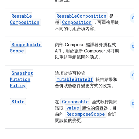
到通知。
Reusable
ReusableComposition
是一
CM
Composition
Composition
種
，可重複用於
不同的可組合項內容。
Scope
Update
內部 Compose 編譯器外掛程式
CM
Scope
API，用於更新 Composer 將呼叫
以重組重組範圍的函式。
e
Snapshot
這項政策可控管
CM
Mutation
mutableStateOf
報告結果和
Policy
合併狀態物件變更方式的政策。
State
Composable
在
函式執行期間
CM
value
讀取
屬性的值容器，目
RecomposeScope
前的
會訂
閱該值的變更。
es