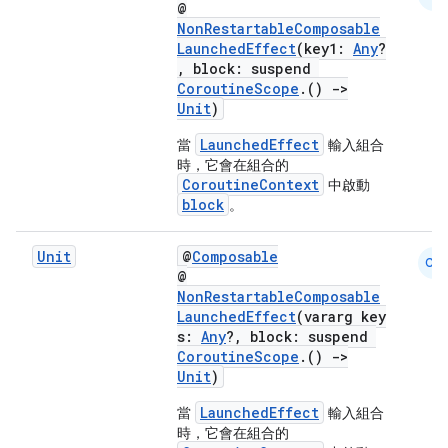
@
NonRestartableComposable
LaunchedEffect
(key1:
Any
?
, block: suspend
CoroutineScope
.()
->
Unit
)
LaunchedEffect
當
輸入組合
時，它會在組合的
CoroutineContext
中啟動
block
。
Unit
@
Composable
CM
@
NonRestartableComposable
LaunchedEffect
(vararg key
s:
Any
?, block: suspend
CoroutineScope
.()
->
Unit
)
s
LaunchedEffect
當
輸入組合
時，它會在組合的