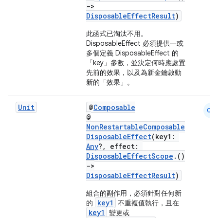
->
DisposableEffectResult
)
此函式已淘汰不用。
DisposableEffect 必須提供一或
多個定義 DisposableEffect 的
eaming
「key」參數，並決定何時應處置
先前的效果，以及為新金鑰啟動
aming.manifest
新的「效果」。
ming.offline
Unit
@
Composable
CM
@
NonRestartableComposable
DisposableEffect
(key1:
nk
Any
?, effect:
iaparser
DisposableEffectScope
.()
->
load
DisposableEffectResult
)
組合的副作用，必須針對任何新
ion
key1
的
不重複值執行，且在
key1
變更或