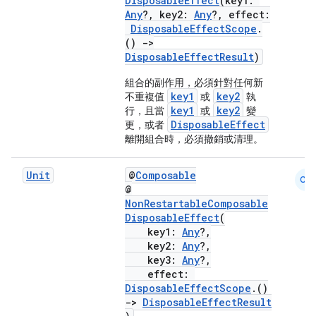
DisposableEffect
(key1:
Any
?, key2:
Any
?, effect:
DisposableEffectScope
.
()
->
DisposableEffectResult
)
vbsi
組合的副作用，必須針對任何新
emsg
key1
key2
不重複值
或
執
ac
key1
key2
行，且當
或
變
DisposableEffect
更，或者
y
離開組合時，必須撤銷或清理。
d3
Unit
@
Composable
mp4
CM
@
cte35
NonRestartableComposable
DisposableEffect
(
rbis
key1:
Any
?,
key2:
Any
?,
key3:
Any
?,
effect:
DisposableEffectScope
.()
->
DisposableEffectResult