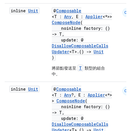
ion
inline
Unit
@
Composable
CM
<T :
Any
, E :
Applier
<*>>
ComposeNode
(
s.metadata
noinline factory: ()
->
T,
update: @
se
DisallowComposableCalls
Updater
<T>.()
->
Unit
)
.stubs
T
將節點發送至
類型的組合
中。
inline
Unit
@
Composable
CM
<T :
Any
?, E :
Applier
<*>
>
ComposeNode
(
noinline factory: ()
->
T,
update: @
DisallowComposableCalls
ose
Updater
<T>.()
->
Unit
,