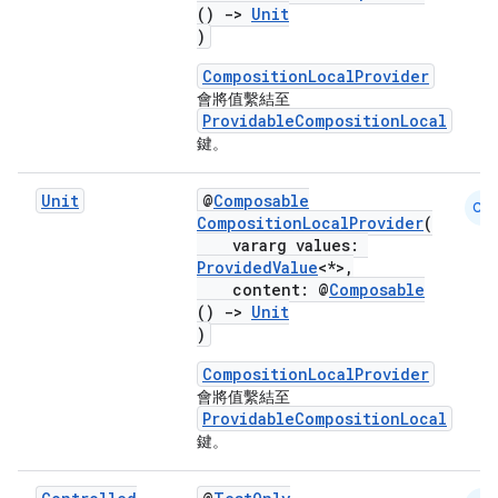
()
->
Unit
)
CompositionLocalProvider
會將值繫結至
ProvidableCompositionLocal
鍵。
Unit
@
Composable
CM
CompositionLocalProvider
(
vararg values:
ProvidedValue
<*>,
content: @
Composable
()
->
Unit
)
CompositionLocalProvider
會將值繫結至
ProvidableCompositionLocal
鍵。