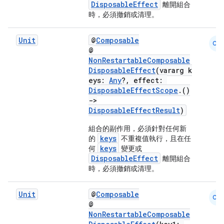
DisposableEffect
離開組合
ontentsteering
時，必須撤銷或清理。
xperimental
Unit
@
Composable
CM
@
NonRestartableComposable
DisposableEffect
(vararg k
cal
eys:
Any
?, effect:
DisposableEffectScope
.()
er
->
DisposableEffectResult
)
組合的副作用，必須針對任何新
keys
的
不重複值執行，且在任
keys
何
變更或
DisposableEffect
離開組合
時，必須撤銷或清理。
Unit
@
Composable
CM
@
NonRestartableComposable