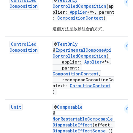
Controlled
@
TestOnly
CM
Composition
ControlledComposition
(ap
plier:
Applier
<*>, parent
:
CompositionContext
)
這個方法是啟動組合的方式。
est
Controlled
@
TestOnly
CM
Composition
@
ExperimentalComposeApi
ControlledComposition
(
applier:
Applier
<*>,
parent:
CompositionContext
,
recomposeCoroutineCo
ntext:
CoroutineContext
)
Unit
@
Composable
CM
c
@
NonRestartableComposable
DisposableEffect
(effect:
DisposableEffectScope
.()