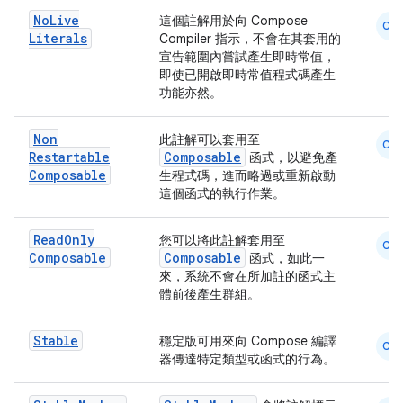
No
Live
這個註解用於向 Compose
CM
Literals
Compiler 指示，不會在其套用的
宣告範圍內嘗試產生即時常值，
即使已開啟即時常值程式碼產生
功能亦然。
Non
此註解可以套用至
CM
Restartable
Composable
函式，以避免產
Composable
生程式碼，進而略過或重新啟動
這個函式的執行作業。
Read
Only
您可以將此註解套用至
CM
Composable
Composable
函式，如此一
來，系統不會在所加註的函式主
體前後產生群組。
Stable
穩定版可用來向 Compose 編譯
CM
器傳達特定類型或函式的行為。