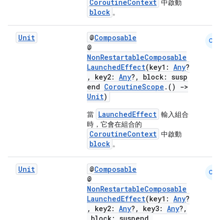
CoroutineContext
中啟動
block
。
buttons
indicator
Unit
@
Composable
CM
text
@
NonRestartableComposable
LaunchedEffect
(key1:
Any
?
, key2:
Any
?, block: susp
end
CoroutineScope
.()
->
Unit
)
LaunchedEffect
當
輸入組合
時，它會在組合的
CoroutineContext
中啟動
block
。
Unit
@
Composable
CM
@
NonRestartableComposable
LaunchedEffect
(key1:
Any
?
, key2:
Any
?, key3:
Any
?,
block: suspend