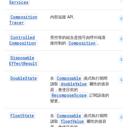
Services
id
Composition
內部追蹤 API。
CM
Tracer
Controlled
受控管的組合是指可由呼叫端直
CM
Composition
Composition
接控制的
。
Disposable
CM
Effect
Result
Double
State
Composable
在
函式執行期間
CM
doubleValue
讀取
屬性的值容
器，會使目前的
RecomposeScope
訂閱該值的
變更。
Float
State
Composable
在
函式執行期間
CM
floatValue
讀取
屬性的值容