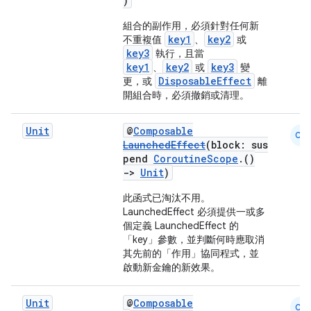
)
組合的副作用，必須針對任何新
key1
key2
不重複值
、
或
key3
執行，且當
key1
key2
key3
、
或
變
DisposableEffect
更，或
離
開組合時，必須撤銷或清理。
Unit
@
Composable
CM
LaunchedEffect
(block: sus
pend
CoroutineScope
.()
->
Unit
)
此函式已淘汰不用。
LaunchedEffect 必須提供一或多
個定義 LaunchedEffect 的
「key」參數，並判斷何時應取消
其先前的「作用」協同程式，並
啟動新金鑰的新效果。
Unit
@
Composable
CM