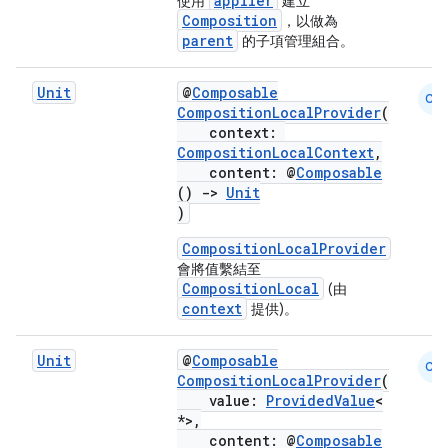
applier
使用
建立
Composition
，以做為
parent
的子項管理組合。
Unit
@
Composable
CM
CompositionLocalProvider
(
context:
CompositionLocalContext
,
content: @
Composable
()
->
Unit
)
n3
CompositionLocalProvider
會將值繫結至
CompositionLocal
(由
context
提供)。
Unit
@
Composable
CM
CompositionLocalProvider
(
value:
ProvidedValue
<
*>,
content: @
Composable