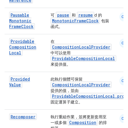
Reference
Pausable
pause
resume
可
和
d 的
CM
Monotonic
MonotonicFrameClock
包裝
Frame
Clock
函式。
rors
Providable
在
CM
keycredential
Composition
CompositionLocalProvider
Local
中可以使用
ecredential
ProvidableCompositionLocal
來提供值。
Provided
此執行個體可保留
xception
CM
Value
CompositionLocalProvider
rvice
提供的值，並由
ProvidableCompositionLocal.prov
gnal
固定運算子建立。
ansfer
Recomposer
執行重組作業，並將更新套用至
edentials.mdoc
CM
Composition
一或多個
的排
edentials.openid4vp