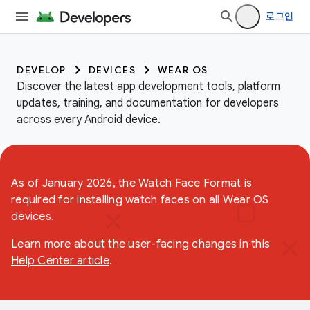
로그인
DEVELOP
DEVICES
WEAR OS
Discover the latest app development tools, platform
updates, training, and documentation for developers
across every Android device.
As of January 2026, the Watch Face Format is
required for installing watch faces on all Wear OS
devices.
Learn more about the user-facing changes in this
Help Center article
.