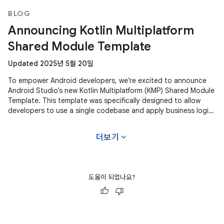
BLOG
Announcing Kotlin Multiplatform
Shared Module Template
Updated 2025년 5월 20일
To empower Android developers, we’re excited to announce
Android Studio’s new Kotlin Multiplatform (KMP) Shared Module
Template. This template was specifically designed to allow
developers to use a single codebase and apply business logic
across
expand_more
더보기
도움이 되었나요?