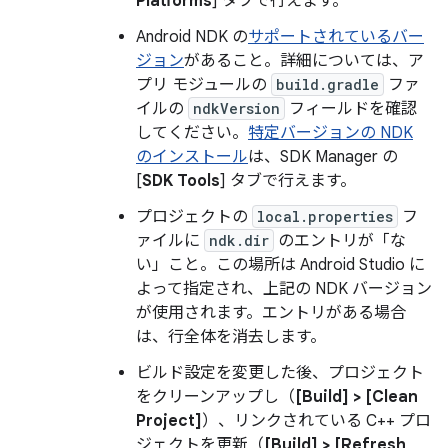
Platforms
] タブで行えます。
Android NDK の
サポートされているバー
ジョン
があること。詳細については、ア
プリ モジュールの
build.gradle
ファ
イルの
ndkVersion
フィールドを確認
してください。
特定バージョンの NDK
のインストール
は、SDK Manager の
[
SDK Tools
] タブで行えます。
プロジェクトの
local.properties
フ
ァイルに
ndk.dir
のエントリが「な
い」
こと。この場所は Android Studio に
よって指定され、上記の NDK バージョン
が使用されます。エントリがある場合
は、行全体を消去します。
ビルド設定を変更した後、プロジェクト
をクリーンアップし（
[Build] > [Clean
Project]
）、リンクされている C++ プロ
ジェクトを更新（
[Build] > [Refresh