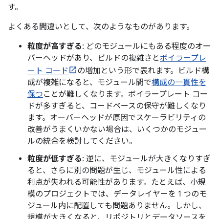
す。
よくある間違いとして、次のようなものがあります。
粒度が高すぎる
: どのモジュールにもある程度のオー
バーヘッドがあり、ビルドの複雑さと
ボイラープレ
ート コード
の増加という形で表れます。ビルド構
成が複雑になると、モジュール間で
構成の一貫性を
保つ
ことが難しくなります。ボイラープレート コー
ドが多すぎると、コードベースの保守が難しくなり
ます。オーバーヘッドが原因でスケーラビリティの
改善がうまくいかない場合は、いくつかのモジュー
ルの統合を検討してください。
粒度が低すぎる
: 逆に、モジュールが大きくなりすぎ
ると、さらに別の問題が生じ、モジュール性による
利点が失われる可能性があります。たとえば、小規
模のプロジェクトでは、データレイヤーを 1 つのモ
ジュール内に配置しても問題ありません。しかし、
規模が大きくなると、リポジトリとデータソースを