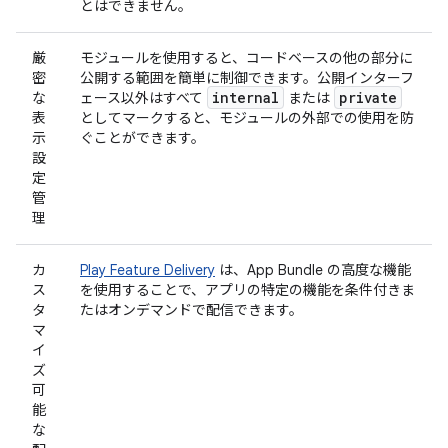
とはできません。
厳
モジュールを使用すると、コードベースの他の部分に
密
公開する範囲を簡単に制御できます。公開インターフ
internal
private
な
ェース以外はすべて
または
表
としてマークすると、モジュールの外部での使用を防
示
ぐことができます。
設
定
管
理
カ
Play Feature Delivery
は、App Bundle の高度な機能
ス
を使用することで、アプリの特定の機能を条件付きま
タ
たはオンデマンドで配信できます。
マ
イ
ズ
可
能
な