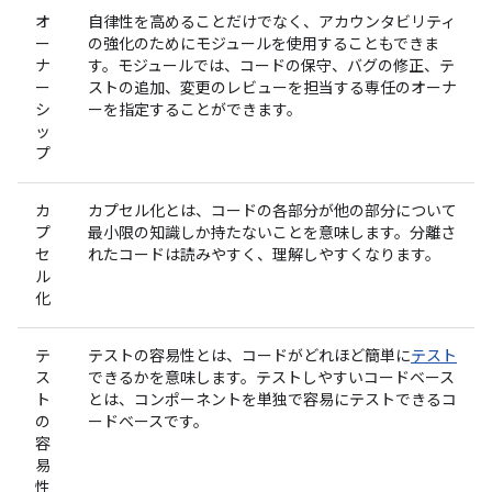
オ
自律性を高めることだけでなく、アカウンタビリティ
ー
の強化のためにモジュールを使用することもできま
ナ
す。モジュールでは、コードの保守、バグの修正、テ
ー
ストの追加、変更のレビューを担当する専任のオーナ
シ
ーを指定することができます。
ッ
プ
カ
カプセル化とは、コードの各部分が他の部分について
プ
最小限の知識しか持たないことを意味します。分離さ
セ
れたコードは読みやすく、理解しやすくなります。
ル
化
テ
テストの容易性とは、コードがどれほど簡単に
テスト
ス
できるかを意味します。テストしやすいコードベース
ト
とは、コンポーネントを単独で容易にテストできるコ
の
ードベースです。
容
易
性