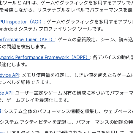
の最適化ツールと API は、ゲームやグラフィックを多用するアプ
を考慮しながら、サステナブルなレベルでパフォーマンスを最
GPU Inspector（AGI）
: ゲームやグラフィックを多用するアプリ
Andrdoid システム プロファイリング ツールです。
Performance Tuner（APT）
: ゲームの品質設定、シーン、読み
スの問題を検出します。
Dynamic Performance Framework（ADPF）
: 各デバイスの動的
最適化します。
vice API
: メモリ使用量を推定し、しきい値を超えたらゲーム
なレベルを維持できます。
e API
: ユーザー設定やゲーム固有の構成に基づいてパフォー
で、ゲームプレイを最適化します。
: システム全体のパフォーマンス情報を収集し、ウェブベースの
: システム アクティビティを記録し、パフォーマンスの問題の