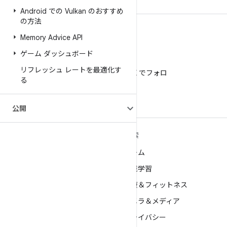
Android での Vulkan のおすすめ
の方法
Memory Advice API
ゲーム ダッシュボード
X
リフレッシュ レートを最適化す
@AndroidDev を X でフォロ
る
ー
公開
ANDROID の詳細
探索
Android
ゲーム
エンタープライズ向け Android
機械学習
セキュリティ
健康＆フィットネス
ソース
カメラ＆メディア
ニュース
プライバシー