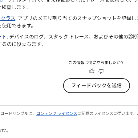
er:
リアルタイムで、または記録されたトレースを使用して、アプ
を検査します。
クラス
: アプリのメモリ割り当てのスナップショットを記録
も使用できます。
ート
: デバイスのログ、スタック トレース、およびその他の診
するのに役立ちます。
この情報は役に立ちましたか？
フィードバックを送信
やコードサンプルは、
コンテンツ ライセンス
に記載のライセンスに従います。Java
UTC。