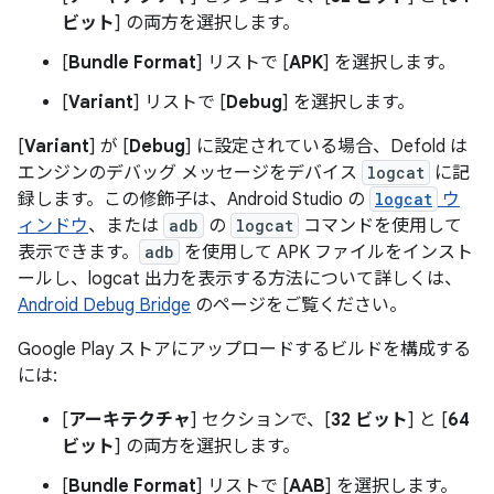
ビット
] の両方を選択します。
[
Bundle Format
] リストで [
APK
] を選択します。
[
Variant
] リストで [
Debug
] を選択します。
[
Variant
] が [
Debug
] に設定されている場合、Defold は
エンジンのデバッグ メッセージをデバイス
logcat
に記
録します。この修飾子は、Android Studio の
logcat
ウ
ィンドウ
、または
adb
の
logcat
コマンドを使用して
表示できます。
adb
を使用して APK ファイルをインスト
ールし、logcat 出力を表示する方法について詳しくは、
Android Debug Bridge
のページをご覧ください。
Google Play ストアにアップロードするビルドを構成する
には:
[
アーキテクチャ
] セクションで、[
32 ビット
] と [
64
ビット
] の両方を選択します。
[
Bundle Format
] リストで [
AAB
] を選択します。