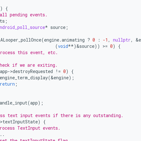
)
{
all pending events.
ts
;
ndroid_poll_source
*
source
;
(
ALooper_pollOnce
(
engine
.
animating
?
0
:
-1
,
nullptr
,
&
e
(
void
**
)
&
source
))
>
=
0
)
{
rocess this event, etc.
heck if we are exiting.
app
-
>
destroyRequested
!=
0
)
{
engine_term_display
(
&
engine
);
return
;
andle_input
(
app
);
ss text input events if there is any outstanding.
>
textInputState
)
{
rocess TextInput events.
..
set the textInputState flag