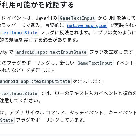
が利用可能かを確認する
ド イベントは、Java 側の
GameTextInput
から JNI を通じて
ity のラッパーまで進み、最終的に
native_app_glue
で実装され
:textInputState
フラグに反映されます。アプリは次のよう
的の処理を実行する必要があります。
vity で
android_app::textInputState
フラグを設定します
そのフラグをポーリングし、新しい
GameTextInput
イベント
されたなど）を処理します。
android_app::textInputState
を消去します。
:textInputState
では、単一のテキスト入力イベントと複数
注意してください。
は、アプリ サイクル コマンド、タッチイベント、キーイベン
tState
フラグをポーリングしています。