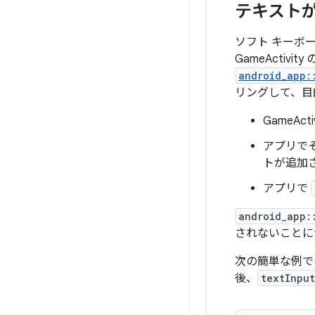
テキスト
ソフト キーボー
GameActiv
android_app:
リングして、目
GameActi
アプリで
トが追加
アプリで
android_app:
されないことに
次の簡単な例で
後、
textInpu