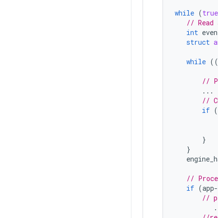
while
(
true
// Read 
int
even
struct
a
while
(
// P
...
// C
if
(
}
}
engine_h
// Proce
if
(
app
-
// p
.
//re