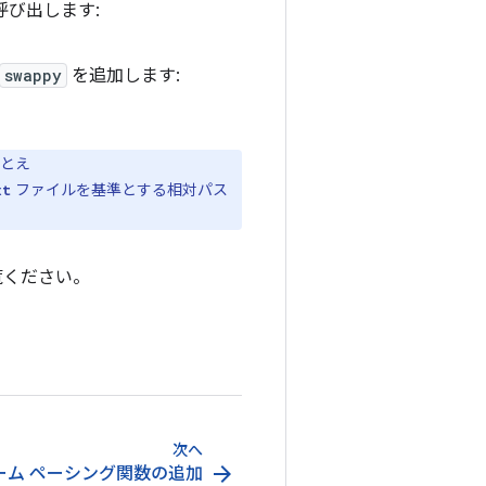
呼び出します:
swappy
を追加します:
たとえ
ファイルを基準とする相対パス
xt
覧ください。
次へ
arrow_forward
ーム ペーシング関数の追加