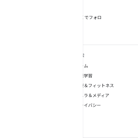
X
@AndroidDev を X でフォロ
ー
ANDROID の詳細
探索
Android
ゲーム
エンタープライズ向け Android
機械学習
セキュリティ
健康＆フィットネス
ソース
カメラ＆メディア
ニュース
プライバシー
ブログ
5G
ポッドキャスト