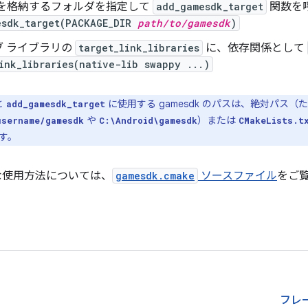
dk を格納するフォルダを指定して
add_gamesdk_target
関数を
esdk_target(PACKAGE_DIR
path/to/gamesdk
)
ブ ライブラリの
target_link_libraries
に、依存関係として
ink_libraries(native-lib swappy ...)
と
に使用する gamesdk のパスは、絶対パス（
add_gamesdk_target
や
）または
username/gamesdk
C:\Android\gamesdk
CMakeLists.t
す。
度な使用方法については、
gamesdk.cmake
ソースファイル
をご
フレ