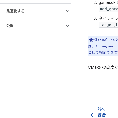
games
add_gam
最適化する
ネイティ
target_l
公開
注:
include
ば、
/home/your
として指定できま
CMake の高
前へ
arrow_back
統合