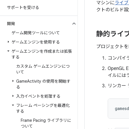
マシンに
ライブ
サポートを受ける
クトのビルド設
開発
静的ライ
ゲーム開発ツールについて
ゲームエンジンを使用する
プロジェクトを
ゲームエンジンを作成または拡張
する
コンパイ
カスタム ゲームエンジンにつ
OpenGL
いて
イルには
Game
Activity の使用を開始す
リンカー
る
入力イベントを処理する
フレーム ペーシングを最適化
gamesd
する
Frame Pacing ライブラリに
ついて