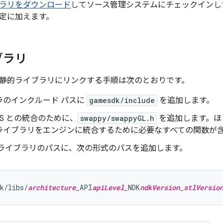
ラリをダウンロード
してソース管理システムにチェックインし
定に加えます。
ブラリ
静的ライブラリにリンクする手順は次のとおりです。
ラのインクルード パスに
gamesdk/include
を追加します。
 ES との統合のために、
swappy/swappyGL.h
を追加します。ほ
ライブラリをエンジンに統合するために必要なすべての関数が
 ライブラリのパスに、次の形式のパスを追加します。
k/libs/
architecture
_API
apiLevel
_NDK
ndkVersion
_
stlVersio