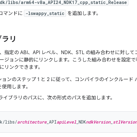
dk/libs/arm64-v8a_API24_NDK17_cpp_static_Release
 コマンドに
-lswappy_static
を追加します。
ブラリ
定の ABI、API レベル、NDK、STL の組み合わせに対してコンパ
ージョンに静的にリンクします。こうした組み合わせを設定で
にリンクできます。
ョンのステップ 1 と 2 に従って、コンパイラのインクルード
を使用します。
 ライブラリのパスに、次の形式のパスを追加します。
k/libs/
architecture
_API
apiLevel
_NDK
ndkVersion
_
stlVersio