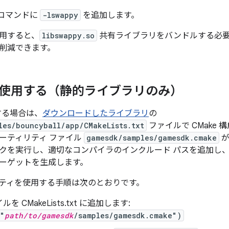
 コマンドに
-lswappy
を追加します。
用すると、
libswappy.so
共有ライブラリをバンドルする必要
削減できます。
 を使用する（静的ライブラリのみ）
用する場合は、
ダウンロードしたライブラリ
の
les/bouncyball/app/CMakeLists.txt
ファイルで CMake
ーティリティ ファイル
gamesdk/samples/gamesdk.cmake
が
クを実行し、適切なコンパイラのインクルード パスを追加し
ーゲットを生成します。
ティを使用する手順は次のとおりです。
を CMakeLists.txt に追加します:
("
path/to/gamesdk
/samples/gamesdk.cmake")