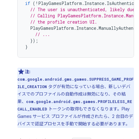
if
(
!
PlayGamesPlatform
.
Instance
.
IsAuthenticat
// The user is unauthenticated, likely due 
// Calling PlayGamesPlatform.Instance.Manua
// the profile creation UI.
PlayGamesPlatform
.
Instance
.
ManuallyAuthenti
// ...
});
}
注:
com.google.android.gms.games.SUPPRESS_GAME_PROF
タグが有効になっている場合、新しいデバ
ILE_CREATION
イスでのプロファイルの自動作成は無効になり、その結
果、
com.google.android.gms.games.PROFILELESS_RE
トークンの取得もできなくなります。Play
CALL_ENABLED
Games サービス プロファイルが作成されたら、2 台目のデ
バイスで認証プロセスを手動で開始する必要があります。