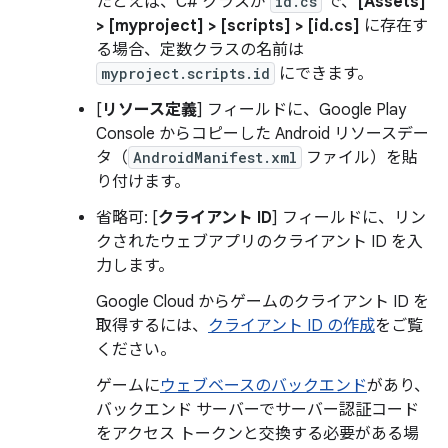
たとえば、C# クラスが
id.cs
で、
[Assets]
> [myproject] > [scripts] > [id.cs]
に存在す
る場合、定数クラスの名前は
myproject.scripts.id
にできます。
[
リソース定義
] フィールドに、Google Play
Console からコピーした Android リソースデー
タ（
AndroidManifest.xml
ファイル）を貼
り付けます。
省略可: [
クライアント ID
] フィールドに、リン
クされたウェブアプリのクライアント ID を入
力します。
Google Cloud からゲームのクライアント ID を
取得するには、
クライアント ID の作成
をご覧
ください。
ゲームに
ウェブベースのバックエンド
があり、
バックエンド サーバーでサーバー認証コード
をアクセス トークンと交換する必要がある場