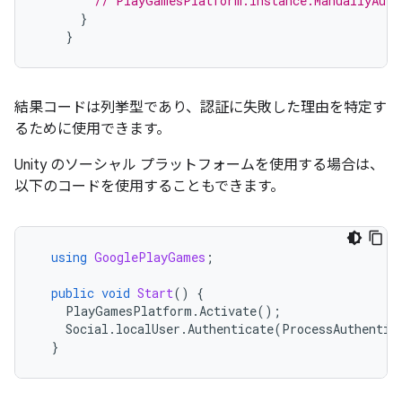
// PlayGamesPlatform.Instance.ManuallyAuth
}
}
結果コードは列挙型であり、認証に失敗した理由を特定す
るために使用できます。
Unity のソーシャル プラットフォームを使用する場合は、
以下のコードを使用することもできます。
using
GooglePlayGames
;
public
void
Start
()
{
PlayGamesPlatform
.
Activate
();
Social
.
localUser
.
Authenticate
(
ProcessAuthentic
}