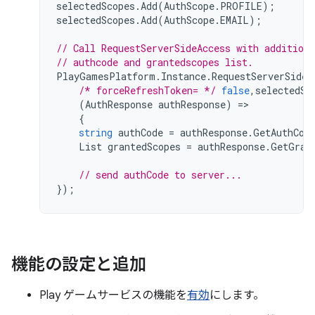
selectedScopes
.
Add
(
AuthScope
.
PROFILE
);
selectedScopes
.
Add
(
AuthScope
.
EMAIL
);
// Call RequestServerSideAccess with additiona
// authcode and grantedscopes list.
PlayGamesPlatform
.
Instance
.
RequestServerSideA
/* forceRefreshToken= */
false
,
selectedSc
(
AuthResponse
authResponse
)
=>
{
string
authCode
=
authResponse
.
GetAuthCod
List
grantedScopes
=
authResponse
.
GetGran
// send authCode to server...
});
機能の設定と追加
Play ゲームサービスの機能を
有効
にします。