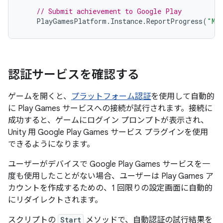
// Submit achievement to Google Play
PlayGamesPlatform
.
Instance
.
ReportProgress
(
"My
認証サービスを確認する
ゲームを開くと、
プラットフォーム認証
を使用して自動的
に Play Games サービスへの接続が試行されます。接続に
成功すると、ゲームにログイン プロンプトが表示され、
Unity 用 Google Play Games サービス プラグインを使用
できるようになります。
ユーザーがデバイスで Google Play Games サービスを一
度も使用したことがない場合、ユーザーは Play Games ア
カウントを作成するための、1 回限りの設定画面に自動的
にリダイレクトされます。
スクリプトの
Start
メソッドで、自動認証の試行結果を