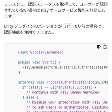
リッスンし、認証ステータスを取得して、ユーザーが認証
されていない場合は Play ゲームサービス機能を無効にし
ます。
Unity プラグインのバージョンが
v11
より前の場合は、
認証機能を使用できません。
using
GooglePlayGames
;
public
void
Start
()
{
PlayGamesPlatform
.
Instance
.
Authenticate
(
Proc
}
internal
void
ProcessAuthentication
(
SignInStat
if
(
status
==
SignInStatus
.
Success
)
{
// Continue with Play Games Services
}
else
{
// Disable your integration with Play Game
// to ask users to authenticate. Clicking 