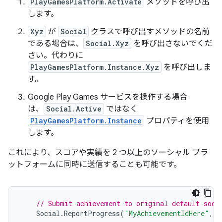
PlayGamesPlatform.Activate
メソッドを呼び出
します。
Xyz
が
Social
クラスで呼び出すメソッドの名前
である場合は、
Social.Xyz
を呼び出さないでくだ
さい。代わりに
PlayGamesPlatform.Instance.Xyz
を呼び出しま
す。
Google Play Games サービスを操作する場合
は、
Social.Active
ではなく
PlayGamesPlatform.Instance
プロパティを使用
します。
これにより、スコアや実績を 2 つ以上のソーシャル プラ
ットフォームに同時に送信することも可能です。
// Submit achievement to original default soci
Social
.
ReportProgress
(
"MyAchievementIdHere"
,
1