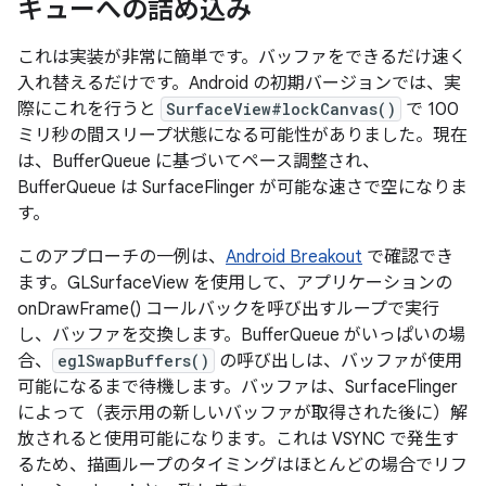
キューへの詰め込み
これは実装が非常に簡単です。バッファをできるだけ速く
入れ替えるだけです。Android の初期バージョンでは、実
際にこれを行うと
SurfaceView#lockCanvas()
で 100
ミリ秒の間スリープ状態になる可能性がありました。現在
は、BufferQueue に基づいてペース調整され、
BufferQueue は SurfaceFlinger が可能な速さで空になりま
す。
このアプローチの一例は、
Android Breakout
で確認でき
ます。GLSurfaceView を使用して、アプリケーションの
onDrawFrame() コールバックを呼び出すループで実行
し、バッファを交換します。BufferQueue がいっぱいの場
合、
eglSwapBuffers()
の呼び出しは、バッファが使用
可能になるまで待機します。バッファは、SurfaceFlinger
によって（表示用の新しいバッファが取得された後に）解
放されると使用可能になります。これは VSYNC で発生す
るため、描画ループのタイミングはほとんどの場合でリフ