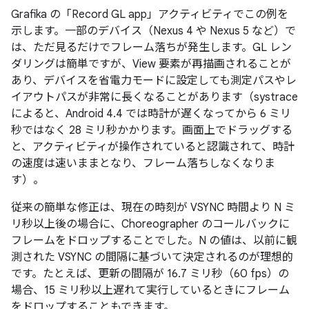
Grafika の「Record GL app」アクティビティでこの例を
示します。一部のデバイス（Nexus 4 や Nexus 5 など）で
は、ただ見るだけでフレーム落ちが発生します。GL レン
ダリングは簡単ですが、View 要素が再描画されることが
あり、デバイスを省電力モードに設定しても測定パスやレ
イアウトパスが非常に長くなることがあります（systrace
によると、Android 4.4 では時計が遅くなってから 6 ミリ
秒ではなく 28 ミリ秒かかります。画面上でドラッグする
と、アクティビティが操作されていると認識されて、時計
の速度は速いままとなり、フレーム落ちしなくなりま
す）。
従来の簡単な修正は、現在の時刻が VSYNC 時間より N ミ
リ秒以上後の場合に、Choreographer のコールバックに
フレームをドロップすることでした。N の値は、以前に観
測された VSYNC の間隔に基づいて決定されるのが理想的
です。たとえば、更新の間隔が 16.7 ミリ秒（60 fps）の
場合、15 ミリ秒以上遅れて実行しているときにフレーム
をドロップすることもできます。