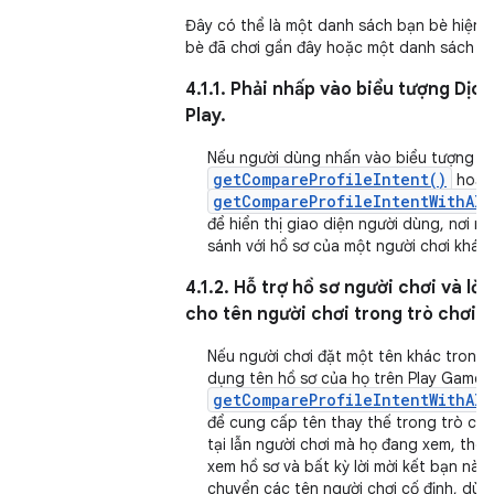
Đây có thể là một danh sách bạn bè hiện 
bè đã chơi gần đây hoặc một danh sách b
4.1.1. Phải nhấp vào biểu tượng Dịch
Play.
Nếu người dùng nhấn vào biểu tượng đó,
getCompareProfileIntent()
hoặc
getCompareProfileIntentWithAlt
để hiển thị giao diện người dùng, nơi n
sánh với hồ sơ của một người chơi khác.
4.1.2. Hỗ trợ hồ sơ người chơi và lờ
cho tên người chơi trong trò chơi c
Nếu người chơi đặt một tên khác trong 
dụng tên hồ sơ của họ trên Play Games
getCompareProfileIntentWithAlt
để cung cấp tên thay thế trong trò chơ
tại lẫn người chơi mà họ đang xem, the
xem hồ sơ và bất kỳ lời mời kết bạn nào
chuyển các tên người chơi cố định, dùn