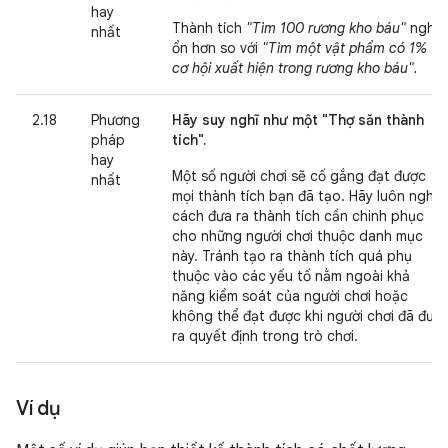
hay
Thành tích
"Tìm 100 rương kho báu"
nghe
nhất
ổn hơn so với
"Tìm một vật phẩm có 1%
cơ hội xuất hiện trong rương kho báu".
2.18
Phương
Hãy suy nghĩ như một "Thợ săn thành
pháp
tích".
hay
Một số người chơi sẽ cố gắng đạt được
nhất
mọi thành tích bạn đã tạo. Hãy luôn nghĩ
cách đưa ra thành tích cần chinh phục
cho những người chơi thuộc danh mục
này. Tránh tạo ra thành tích quá phụ
thuộc vào các yếu tố nằm ngoài khả
năng kiểm soát của người chơi hoặc
không thể đạt được khi người chơi đã đưa
ra quyết định trong trò chơi.
Ví dụ