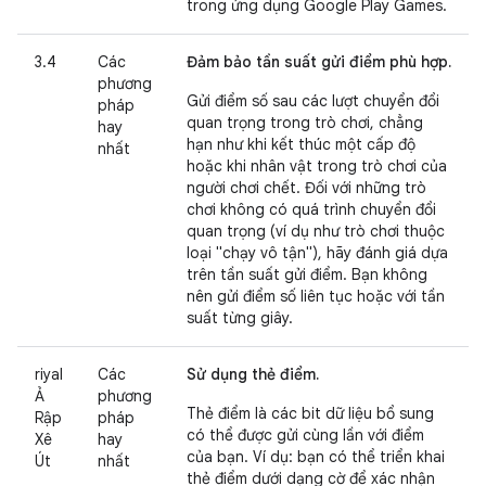
trong ứng dụng Google Play Games.
3.4
Các
Đảm bảo tần suất gửi điểm phù hợp.
phương
Gửi điểm số sau các lượt chuyển đổi
pháp
quan trọng trong trò chơi, chẳng
hay
hạn như khi kết thúc một cấp độ
nhất
hoặc khi nhân vật trong trò chơi của
người chơi chết. Đối với những trò
chơi không có quá trình chuyển đổi
quan trọng (ví dụ như trò chơi thuộc
loại "chạy vô tận"), hãy đánh giá dựa
trên tần suất gửi điểm. Bạn không
nên gửi điểm số liên tục hoặc với tần
suất từng giây.
riyal
Các
Sử dụng thẻ điểm.
Ả
phương
Thẻ điểm là các bit dữ liệu bổ sung
Rập
pháp
có thể được gửi cùng lần với điểm
Xê
hay
của bạn. Ví dụ: bạn có thể triển khai
Út
nhất
thẻ điểm dưới dạng cờ để xác nhận