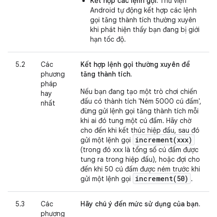
Kết hợp các lệnh gọi:
Thư viện
Android tự động kết hợp các lệnh
gọi tăng thành tích thường xuyên
khi phát hiện thấy bạn đang bị giới
hạn tốc độ.
5.2
Các
Kết hợp lệnh gọi thường xuyên để
phương
tăng thành tích.
pháp
Nếu bạn đang tạo một trò chơi chiến
hay
đấu có thành tích 'Ném 5000 cú đấm',
nhất
đừng gửi lệnh gọi tăng thành tích mỗi
khi ai đó tung một cú đấm. Hãy chờ
cho đến khi kết thúc hiệp đấu, sau đó
increment(xxx)
gửi một lệnh gọi
(trong đó xxx là tổng số cú đấm được
tung ra trong hiệp đấu), hoặc đợi cho
đến khi 50 cú đấm được ném trước khi
increment(50)
gửi một lệnh gọi
.
5.3
Các
Hãy chú ý đến mức sử dụng của bạn.
phương