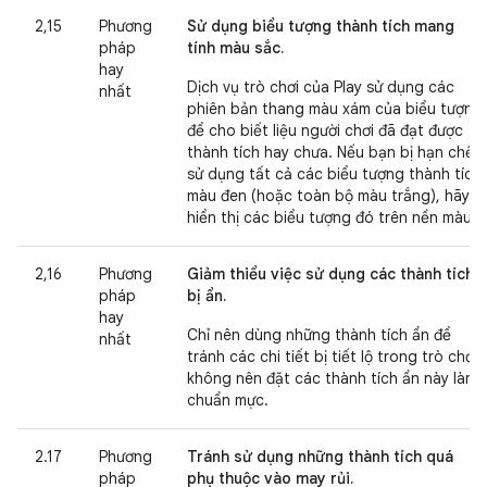
2,15
Phương
Sử dụng biểu tượng thành tích mang
pháp
tính màu sắc.
hay
Dịch vụ trò chơi của Play sử dụng các
nhất
phiên bản thang màu xám của biểu tượng
để cho biết liệu người chơi đã đạt được
thành tích hay chưa. Nếu bạn bị hạn chế
sử dụng tất cả các biểu tượng thành tích
màu đen (hoặc toàn bộ màu trắng), hãy
hiển thị các biểu tượng đó trên nền màu.
2,16
Phương
Giảm thiểu việc sử dụng các thành tích
pháp
bị ẩn.
hay
Chỉ nên dùng những thành tích ẩn để
nhất
tránh các chi tiết bị tiết lộ trong trò chơi;
không nên đặt các thành tích ẩn này làm
chuẩn mực.
2.17
Phương
Tránh sử dụng những thành tích quá
pháp
phụ thuộc vào may rủi.