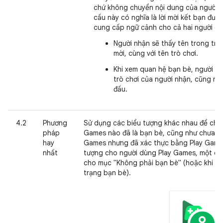
chứ không chuyển nội dung của người d
cầu này có nghĩa là lời mời kết bạn được
cung cấp ngữ cảnh cho cả hai người ch
Người nhận sẽ thấy tên trong trò 
mời, cùng với tên trò chơi.
Khi xem quan hệ bạn bè, người gử
trò chơi của người nhận, cũng nh
đầu.
4.2
Phương
Sử dụng các biểu tượng khác nhau để cho 
pháp
Games nào đã là bạn bè, cũng như chưa phả
hay
Games nhưng đã xác thực bằng Play Games
nhất
tượng cho người dùng Play Games, một ch
cho mục "Không phải bạn bè" (hoặc khi kh
trạng bạn bè).