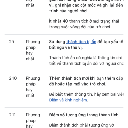
nhất
vị, ghi nhận các cột mốc và ghi lại tiến
trình của người chơi.
Ít nhất 40 thành tích ở mọi trạng thái
trong suốt vòng đời của trò chơi.
2.9
Phương
Sử dụng
thành tích bị ẩn
để tạo yếu tố
pháp
bất ngờ và thú vị.
hay
Thành tích ẩn có nghĩa là thông tin chi
nhất
tiết về thành tích bị ẩn đối với người chơi.
2.10
Phương
Thêm thành tích mới khi bạn thêm cấp
pháp
độ hoặc tập mới vào trò chơi.
hay
Để biết thêm thông tin, hãy xem bài viết
nhất
Điểm và kinh nghiệm
.
2.11
Phương
Điểm số tương ứng trong thành tích.
pháp
Điểm thành tích phải tương ứng với
hay