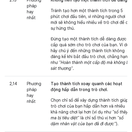
2.13
Phương
Không nên tạo một thành tích dễ dàng.
pháp
Tránh tạo hơn một thành tích trong 5
hay
phút chơi đầu tiên, vì những người chơi
nhất
mới sẽ không hiểu nhiều về trò chơi để có
sự hứng thú.
Đừng tạo một thành tích dễ dàng được
cấp quá sớm cho trò chơi của bạn. Ví dụ:
hãy chú ý đến những thành tích không
đáng kể khi bắt đầu trò chơi, chẳng hạn
như
"Hoàn thành một cấp độ mà không bị
sát thương"
.
2,14
Phương
Tạo thành tích xoay quanh các hoạt
pháp
động hấp dẫn trong trò chơi.
hay
Chọn chỉ số để xây dựng thành tích giúp
nhất
trò chơi của bạn hấp dẫn hơn và nhiều
khả năng chơi lại hơn (ví dụ như
"số thây
ma bị tiêu diệt"
là chỉ số thú vị hơn
"số
dặm nhân vật của bạn đã đi được"
).