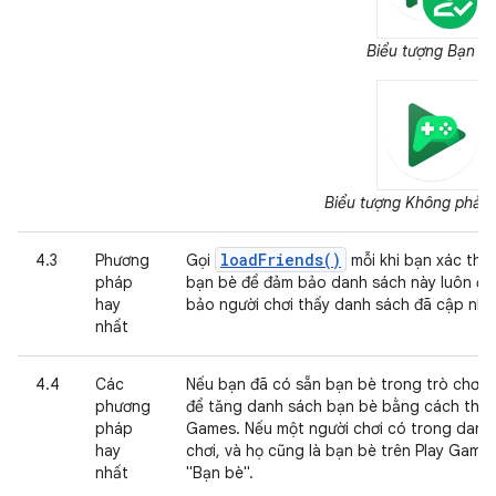
Biểu tượng Bạn b
Biểu tượng Không phải 
loadFriends()
4.3
Phương
Gọi
mỗi khi bạn xác thực
pháp
bạn bè để đảm bảo danh sách này luôn đư
hay
bảo người chơi thấy danh sách đã cập nhậ
nhất
4.4
Các
Nếu bạn đã có sẵn bạn bè trong trò chơi,
phương
để tăng danh sách bạn bè bằng cách thêm
pháp
Games. Nếu một người chơi có trong danh
hay
chơi, và họ cũng là bạn bè trên Play Games
nhất
"Bạn bè".