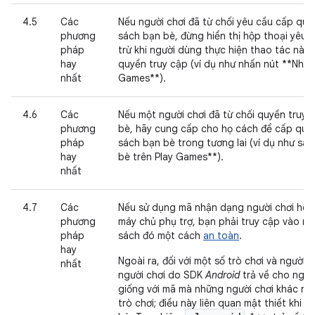
4.5
Các
Nếu người chơi đã từ chối yêu cầu cấp qu
phương
sách bạn bè, đừng hiển thị hộp thoại yêu c
pháp
trừ khi người dùng thực hiện thao tác nào
hay
quyền truy cập (ví dụ như nhấn nút **Nhập
nhất
Games**).
4.6
Các
Nếu một người chơi đã từ chối quyền truy
phương
bè, hãy cung cấp cho họ cách để cấp quy
pháp
sách bạn bè trong tương lai (ví dụ như sa
hay
bè trên Play Games**).
nhất
4.7
Các
Nếu sử dụng mã nhận dạng người chơi ho
phương
máy chủ phụ trợ, bạn phải truy cập vào 
pháp
sách đó một cách
an toàn
.
hay
Ngoài ra, đối với một số trò chơi và người
nhất
người chơi do SDK
Android
trả về cho ngườ
giống với mã mà những người chơi khác nh
trò chơi; điều này liên quan mật thiết khi