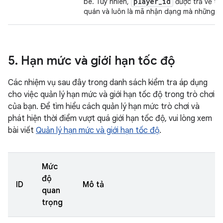
player_id
bè. Tuy nhiên,
được trả về tr
quán và luôn là mã nhận dạng mà những ngư
5
.
Hạn mức và giới hạn tốc độ
Các nhiệm vụ sau đây trong danh sách kiểm tra áp dụng
cho việc quản lý hạn mức và giới hạn tốc độ trong trò chơi
của bạn. Để tìm hiểu cách quản lý hạn mức trò chơi và
phát hiện thời điểm vượt quá giới hạn tốc độ, vui lòng xem
bài viết
Quản lý hạn mức và giới hạn tốc độ
.
Mức
độ
ID
Mô tả
quan
trọng