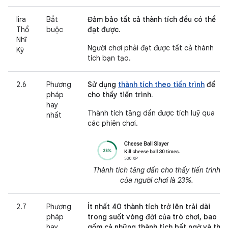
lira
Bắt
Đảm bảo tất cả thành tích đều có thể
Thổ
buộc
đạt được.
Nhĩ
Người chơi phải đạt được tất cả thành
Kỳ
tích bạn tạo.
2.6
Phương
Sử dụng
thành tích theo tiến trình
để
pháp
cho thấy tiến trình.
hay
Thành tích tăng dần được tích luỹ qua
nhất
các phiên chơi.
Thành tích tăng dần cho thấy tiến trình
của người chơi là 23%.
2.7
Phương
Ít nhất 40 thành tích trở lên trải dài
pháp
trong suốt vòng đời của trò chơi, bao
hay
gồm cả những thành tích bất ngờ và thú