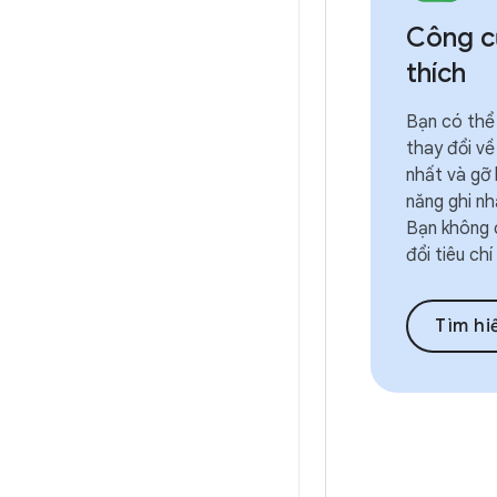
Công c
thích
Bạn có thể
thay đổi về
nhất và gỡ 
năng ghi nh
Bạn không 
đổi tiêu ch
Tìm hi