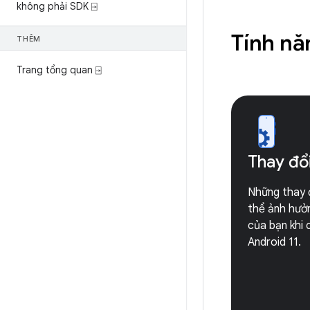
không phải SDK ⍈
Tính nă
THÊM
Trang tổng quan ⍈
Thay đổi
Những thay 
thể ảnh hưở
của bạn khi 
Android 11.