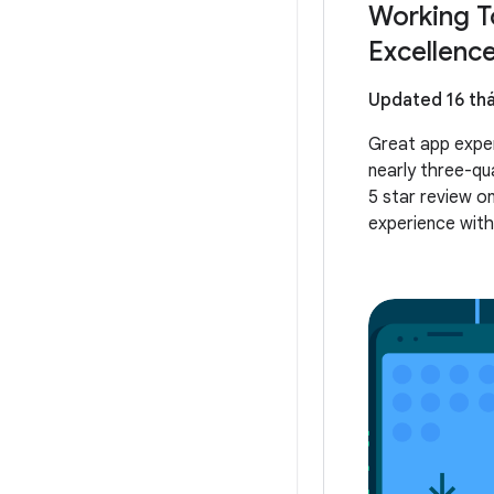
Working T
Excellenc
Updated 16 thá
Great app exper
nearly three-qu
5 star review o
experience with 
usability. At Go