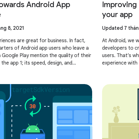
owards Android App
Improving 
e
your app
ng 8, 2021
Updated 7 thán
iences are great for business. In fact,
At Android, we w
arters of Android app users who leave a
developers to cr
n Google Play mention the quality of their
users. That’s wh
the app 1; its speed, design, and
experience with 
ogle, we want to
Provider API (F