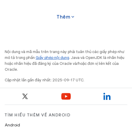
expand_more
Thêm
Nội dung và mã mẫu trên trang này phải tuân thủ các giấy phép như
mô tả trong phần
Giấy phép nội dung
. Java và OpenJDK là nhãn hiệu
hoặc nhãn hiệu đã đăng ký của Oracle và/hoặc đơn vị liên kết của
Oracle.
Cập nhật lần gần đây nhất: 2025-09-17 UTC.
TÌM HIỂU THÊM VỀ ANDROID
Android