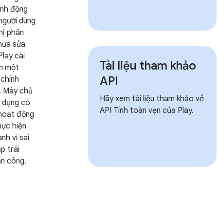
ành động
người dùng
hị phân
hưa sửa
Play cài
Tài liệu tham khảo
ên một
API
 chính
. Máy chủ
Hãy xem tài liệu tham khảo về
g dụng có
API Tính toàn vẹn của Play.
 hoạt động
hực hiện
nh vi sai
ập trái
ấn công.