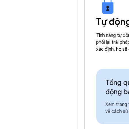
Tự độn
Tính năng tự độ
phối lại trái p
xác định, họ sẽ
Tổng qu
động b
Xem trang t
về cách sử 