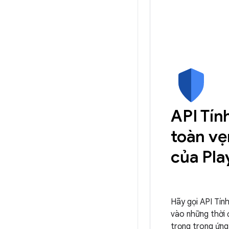
API Tín
toàn vẹ
của Pla
Hãy gọi API Tín
vào những thời
trọng trong ứn