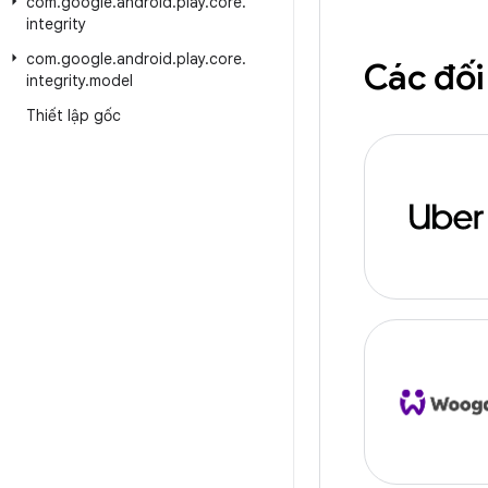
com
.
google
.
android
.
play
.
core
.
integrity
com
.
google
.
android
.
play
.
core
.
Các đối
integrity
.
model
Thiết lập gốc