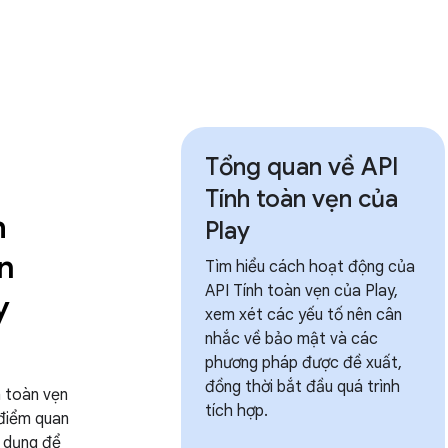
Tổng quan về API
Tính toàn vẹn của
h
Play
n
Tìm hiểu cách hoạt động của
API Tính toàn vẹn của Play,
y
xem xét các yếu tố nên cân
nhắc về bảo mật và các
phương pháp được đề xuất,
đồng thời bắt đầu quá trình
h toàn vẹn
tích hợp.
 điểm quan
g dụng để