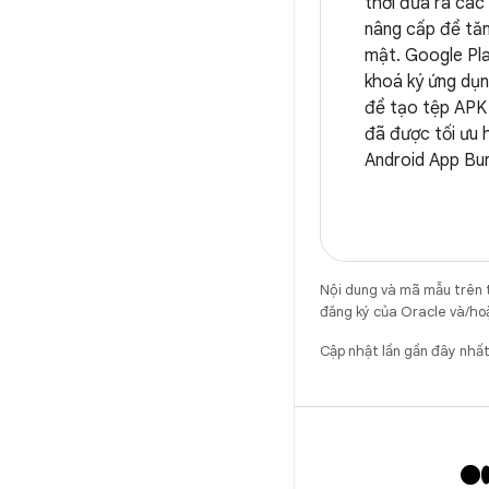
thời đưa ra các
nâng cấp để tăn
mật. Google Pl
khoá ký ứng dụ
để tạo tệp APK
đã được tối ưu 
Android App Bun
Nội dung và mã mẫu trên 
đăng ký của Oracle và/hoặ
Cập nhật lần gần đây nh