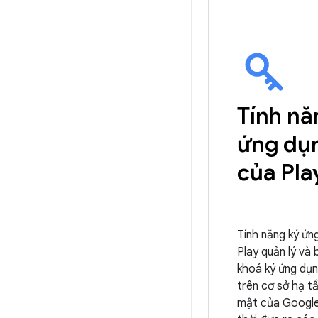
Tính nă
ứng dụ
của Pla
Tính năng ký ứn
Play quản lý và
khoá ký ứng dụ
trên cơ sở hạ t
mật của Google