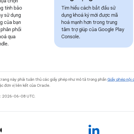
 lựa chọn
g tính bảo
Tìm hiểu cách bắt đầu sử
ay sử dụng
dụng khoá ký mới được mã
ng của bạn
hoá mạnh hơn trong trung
 phân phối
tâm trợ giúp của Google Play
hoá qua
Console.
dle.
trang này phải tuân thủ các giấy phép như mô tả trong phần
Giấy phép nội 
c đơn vị liên kết của Oracle.
ất: 2026-06-08 UTC.