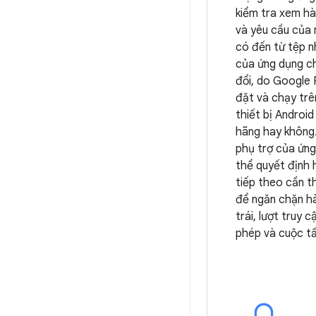
kiểm tra xem h
và yêu cầu của 
có đến từ tệp n
của ứng dụng c
đổi, do Google 
đặt và chạy tr
thiết bị Android
hãng hay không
phụ trợ của ứn
thể quyết định
tiếp theo cần t
để ngăn chặn hà
trái, lượt truy c
phép và cuộc t