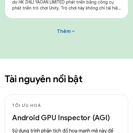
do HK ZHILI YAOAN LIMITED phát triển bằng công cụ
phát triển trò chơi Unity. Trò chơi này không chỉ tái hiện
hoàn hảo cảm giác của Mir 2, một
expand_more
Thêm
Tài nguyên nổi bật
TỐI ƯU HOÁ
Android GPU Inspector (AGI)
Sử dụng trình phân tích đồ hoạ mạnh mẽ này để