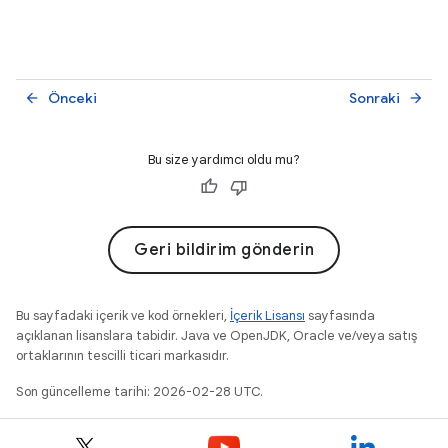
Önceki
Sonraki
arrow_back
arrow_forward
Bu size yardımcı oldu mu?
Geri bildirim gönderin
Bu sayfadaki içerik ve kod örnekleri,
İçerik Lisansı
sayfasında
açıklanan lisanslara tabidir. Java ve OpenJDK, Oracle ve/veya satış
ortaklarının tescilli ticari markasıdır.
Son güncelleme tarihi: 2026-02-28 UTC.