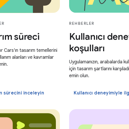
ER
REHBERLER
rım süreci
Kullanıcı dene
koşulları
r Cars'ın tasarım temellerini
llanım alanları ve kavramlar
Uygulamanızın, arabalarda kullan
enin.
için tasarım şartlarını karşıla
emin olun.
m sürecini inceleyin
Kullanıcı deneyimiyle ilgili şartları inc