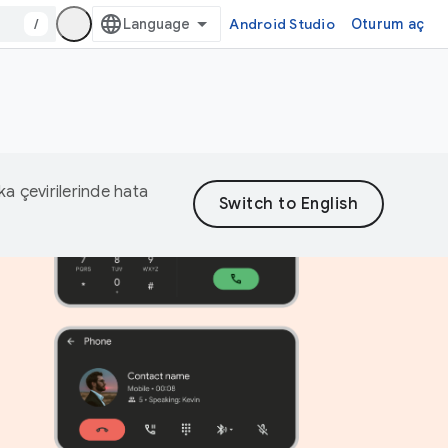
/
Android Studio
Oturum aç
eka çevirilerinde hata