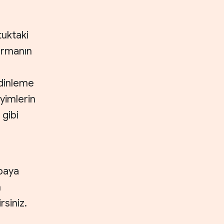
tuktaki
urmanın
dinleme
eyimlerin
 gibi
abaya
m
rsiniz.