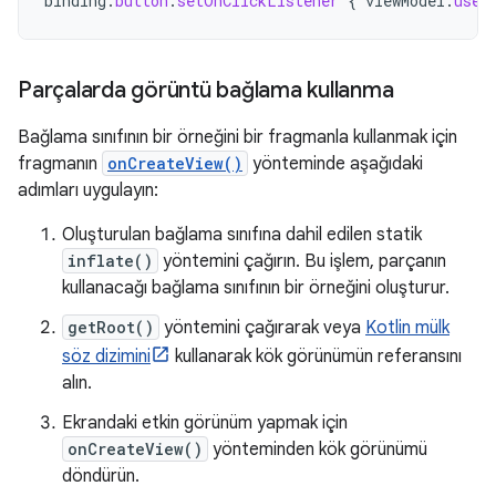
binding
.
button
.
setOnClickListener
{
viewModel
.
user
Parçalarda görüntü bağlama kullanma
Bağlama sınıfının bir örneğini bir fragmanla kullanmak için
fragmanın
onCreateView()
yönteminde aşağıdaki
adımları uygulayın:
Oluşturulan bağlama sınıfına dahil edilen statik
inflate()
yöntemini çağırın. Bu işlem, parçanın
kullanacağı bağlama sınıfının bir örneğini oluşturur.
getRoot()
yöntemini çağırarak veya
Kotlin mülk
söz dizimini
kullanarak kök görünümün referansını
alın.
Ekrandaki etkin görünüm yapmak için
onCreateView()
yönteminden kök görünümü
döndürün.