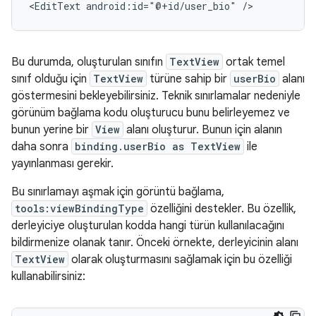
<EditText
android:id="@+id/user_bio"
Bu durumda, oluşturulan sınıfın
TextView
ortak temel
sınıf olduğu için
TextView
türüne sahip bir
userBio
alanı
göstermesini bekleyebilirsiniz. Teknik sınırlamalar nedeniyle
görünüm bağlama kodu oluşturucu bunu belirleyemez ve
bunun yerine bir
View
alanı oluşturur. Bunun için alanın
daha sonra
binding.userBio as TextView
ile
yayınlanması gerekir.
Bu sınırlamayı aşmak için görüntü bağlama,
tools:viewBindingType
özelliğini destekler. Bu özellik,
derleyiciye oluşturulan kodda hangi türün kullanılacağını
bildirmenize olanak tanır. Önceki örnekte, derleyicinin alanı
TextView
olarak oluşturmasını sağlamak için bu özelliği
kullanabilirsiniz: