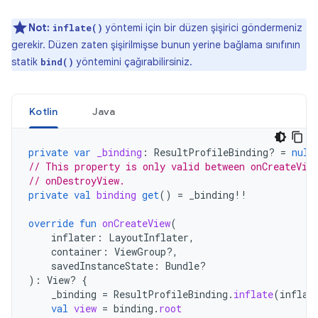
Not:
yöntemi için bir düzen şişirici göndermeniz
inflate()
gerekir. Düzen zaten şişirilmişse bunun yerine bağlama sınıfının
statik
yöntemini çağırabilirsiniz.
bind()
Kotlin
Java
private
var
_binding
:
ResultProfileBinding? 
=
null
// This property is only valid between onCreateVie
// onDestroyView.
private
val
binding
get
()
=
_binding
!!
override
fun
onCreateView
(
inflater
:
LayoutInflater
,
container
:
ViewGroup?,
savedInstanceState
:
Bundle?
):
View? 
{
_binding
=
ResultProfileBinding
.
inflate
(
inflat
val
view
=
binding
.
root