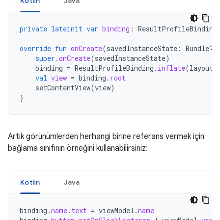
Kotlin
Java
private
lateinit
var
binding
:
ResultProfileBinding
override
fun
onCreate
(
savedInstanceState
:
Bundle?)
super
.
onCreate
(
savedInstanceState
)
binding
=
ResultProfileBinding
.
inflate
(
layoutI
val
view
=
binding
.
root
setContentView
(
view
)
}
Artık görünümlerden herhangi birine referans vermek için
bağlama sınıfının örneğini kullanabilirsiniz:
Kotlin
Java
binding
.
name
.
text
=
viewModel
.
name