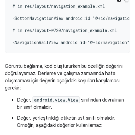
#
in
res/layout/navigation_example.xml

<BottomNavigationView
android:id="@+id/navigation"
#
in
res/layout-w720/navigation_example.xml

<NavigationRailView
android:id="@+id/navigation"
t
Görüntü bağlama, kod oluştururken bu özelliğin değerini
doğrulayamaz. Derleme ve çalışma zamanında hata
oluşmaması için değerin aşağıdaki koşulları karşılaması
gerekir:
Değer,
android.view.View
sınıfından devralınan
bir sınıf olmalıdır.
Değer, yerleştirildiği etiketin üst sınıfı olmalıdır.
Örneğin, aşağıdaki değerler kullanılamaz: