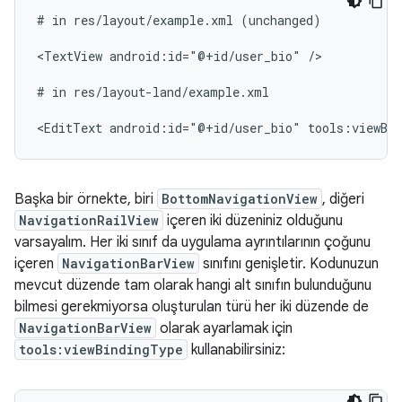
#
in
res/layout/example.xml
(unchanged)

<TextView
android:id="@+id/user_bio"
/>

#
in
res/layout-land/example.xml

<EditText
android:id="@+id/user_bio"
tools:viewBi
Başka bir örnekte, biri
BottomNavigationView
, diğeri
NavigationRailView
içeren iki düzeniniz olduğunu
varsayalım. Her iki sınıf da uygulama ayrıntılarının çoğunu
içeren
NavigationBarView
sınıfını genişletir. Kodunuzun
mevcut düzende tam olarak hangi alt sınıfın bulunduğunu
bilmesi gerekmiyorsa oluşturulan türü her iki düzende de
NavigationBarView
olarak ayarlamak için
tools:viewBindingType
kullanabilirsiniz: