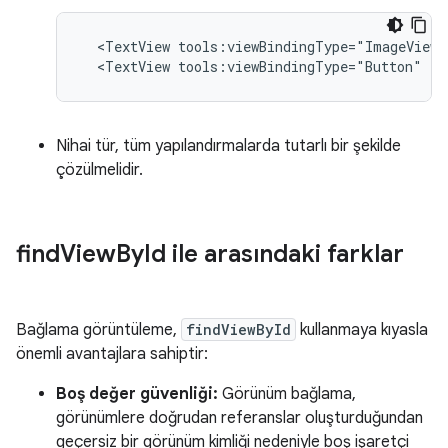
<TextView
tools:viewBindingType="ImageView"
<TextView
tools:viewBindingType="Button"
/>
Nihai tür, tüm yapılandırmalarda tutarlı bir şekilde
çözülmelidir.
find
View
By
Id ile arasındaki farklar
Bağlama görüntüleme,
findViewById
kullanmaya kıyasla
önemli avantajlara sahiptir:
Boş değer güvenliği:
Görünüm bağlama,
görünümlere doğrudan referanslar oluşturduğundan
geçersiz bir görünüm kimliği nedeniyle boş işaretçi