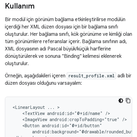
Kullanım
Bir modül için görünüm bağlama etkinleştirilirse modülün
içerdiği her XML düzen dosyası için bir bağlama sınıfı
oluşturulur. Her bağlama sınıfı, kök görünüme ve kimliği olan
tüm görünümlere referanslar içerir. Bağlama sınıfının adı,
XML dosyasının adı Pascal büyük/küçük harflerine
dönüştürülerek ve sonuna "Binding" kelimesi eklenerek
oluşturulur.
Örneğin, aşağıdakileri içeren
result_profile.xml
adlı bir
düzen dosyası olduğunu varsayalım:
<LinearLayout
...
<TextView
android:id="@+id/name"
<ImageView
android:cropToPadding="true"
<Button
android:background="@drawable/rounded_butt