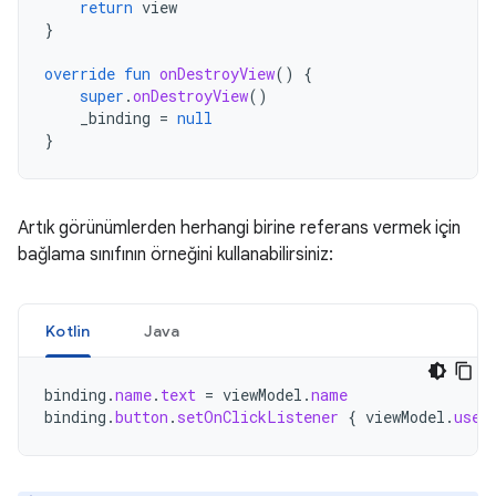
return
view
}
override
fun
onDestroyView
()
{
super
.
onDestroyView
()
_binding
=
null
}
Artık görünümlerden herhangi birine referans vermek için
bağlama sınıfının örneğini kullanabilirsiniz:
Kotlin
Java
binding
.
name
.
text
=
viewModel
.
name
binding
.
button
.
setOnClickListener
{
viewModel
.
user