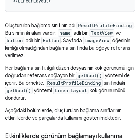
Oluşturulan bağlama sınıfının adı
ResultProfileBinding
.
Bu sınıfın iki alanı vardır:
name
adlı bir
TextView
ve
button
adlı bir
Button
. Sayfada
ImageView
öğesinin
kimliği olmadığından bağlama sınıfında bu öğeye referans
verilmez.
Her bağlama sınıfı, ilgili düzen dosyasının kök görünümü için
doğrudan referans sağlayan bir
getRoot()
yöntemi de
içerir. Bu örnekte,
ResultProfileBinding
sınıfındaki
getRoot()
yöntemi
LinearLayout
kök görünümünü
döndürür.
Aşağıdaki bölümlerde, oluşturulan bağlama sınıflarının
etkinliklerde ve parçalarda kullanımı gösterilmektedir.
Etkinliklerde görünüm bağlamayı kullanma