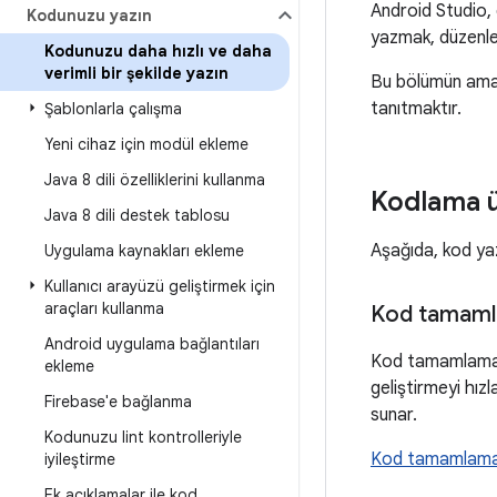
Android Studio, 
Kodunuzu yazın
yazmak, düzenle
Kodunuzu daha hızlı ve daha
verimli bir şekilde yazın
Bu bölümün amac
tanıtmaktır.
Şablonlarla çalışma
Yeni cihaz için modül ekleme
Java 8 dili özelliklerini kullanma
Kodlama ü
Java 8 dili destek tablosu
Aşağıda, kod yaz
Uygulama kaynakları ekleme
Kullanıcı arayüzü geliştirmek için
araçları kullanma
Kod tamam
Android uygulama bağlantıları
Kod tamamlama, 
ekleme
geliştirmeyi hız
Firebase'e bağlanma
sunar.
Kodunuzu lint kontrolleriyle
Kod tamamlam
iyileştirme
Ek açıklamalar ile kod