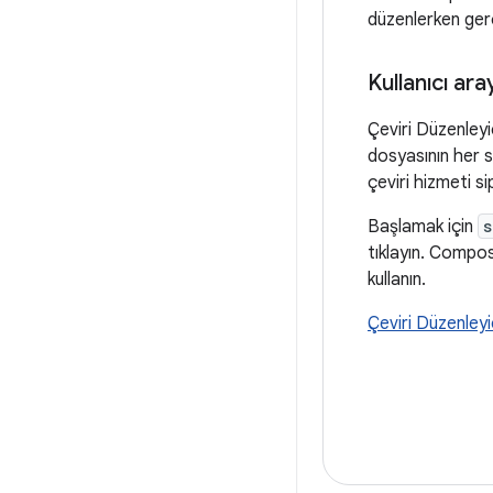
düzenlerken gerç
Kullanıcı ar
Çeviri Düzenleyi
dosyasının her sü
çeviri hizmeti si
Başlamak için
s
tıklayın. Compos
kullanın.
Çeviri Düzenleyi