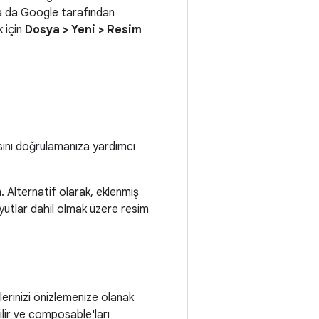
 ya da Google tarafından
 için
Dosya > Yeni > Resim
sını doğrulamanıza yardımcı
 Alternatif olarak, eklenmiş
utlar dahil olmak üzere resim
lerinizi önizlemenize olanak
ir ve composable'ları