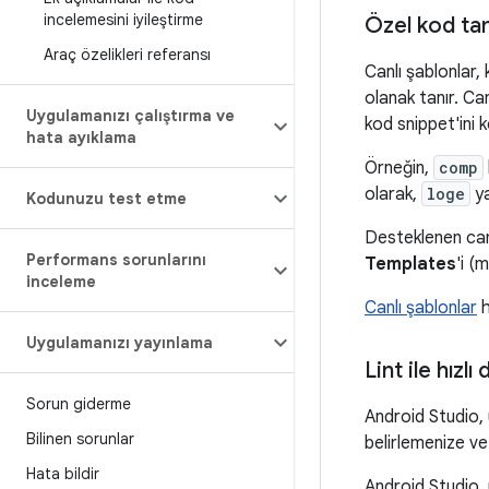
incelemesini iyileştirme
Özel kod ta
Araç özelikleri referansı
Canlı şablonlar,
olanak tanır. Ca
Uygulamanızı çalıştırma ve
kod snippet'ini 
hata ayıklama
Örneğin,
comp
olarak,
loge
y
Kodunuzu test etme
Desteklenen canl
Performans sorunlarını
Templates
'i 
inceleme
Canlı şablonlar
h
Uygulamanızı yayınlama
Lint ile hız
Sorun giderme
Android Studio, 
Bilinen sorunlar
belirlemenize ve
Hata bildir
Android Studio, 