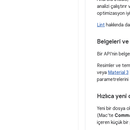
analizi çalıştırır
optimizasyon iyi
Lint
hakkında dah
Belgeleri ve 
Bir API'nin belg
Resimler ve tema
veya
Material 3
parametrelerini g
Hızlıca yeni
Yeni bir dosya o
(Mac'te
Comma
içeren küçük bir