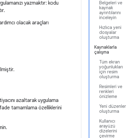
uygulamanızı yazmaktır: kodu
Belgeleri ve
kaynak
ır.
ayrıntılarını
inceleyin
ardımcı olacak araçları
Hızlıca yeni
dosyalar
oluşturma
Kaynaklarla
çalışma
Tüm ekran
yoğunlukları
miştir.
için resim
oluşturma
Resimleri ve
renkleri
önizleme
tiyacını azaltarak uygulama
Yeni düzenler
ifade tamamlama özelliklerini
oluşturma
Kullanıcı
arayüzü
nin.
dizelerini
çevirme