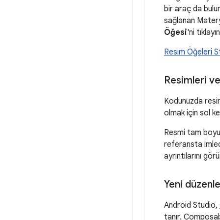
bir araç da bulu
sağlanan Materya
Öğesi
'ni tıklayın
Resim Öğeleri 
Resimleri ve
Kodunuzda resim
olmak için sol k
Resmi tam boyutt
referansta imlec
ayrıntılarını görü
Yeni düzenl
Android Studio,
tanır. Composabl