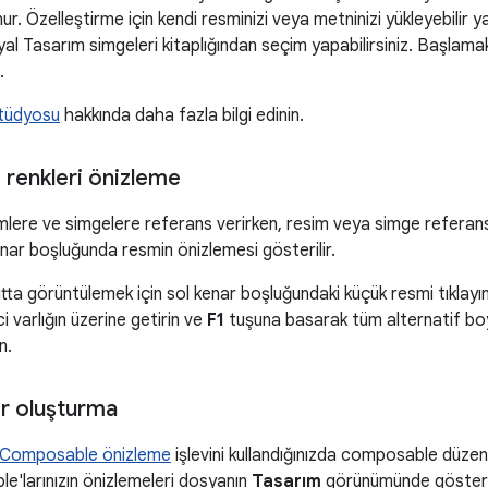
nur. Özelleştirme için kendi resminizi veya metninizi yükleyebilir
l Tasarım simgeleri kitaplığından seçim yapabilirsiniz. Başlamak
.
Stüdyosu
hakkında daha fazla bilgi edinin.
 renkleri önizleme
lere ve simgelere referans verirken, resim veya simge referan
enar boşluğunda resmin önizlemesi gösterilir.
a görüntülemek için sol kenar boşluğundaki küçük resmi tıklayın.
i varlığın üzerine getirin ve
F1
tuşuna basarak tüm alternatif boy
n.
er oluşturma
Composable önizleme
işlevini kullandığınızda composable düzen
e'larınızın önizlemeleri dosyanın
Tasarım
görünümünde gösteril