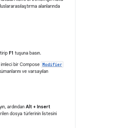
e uluslararasılaştırma alanlarında
tirip
F1
tuşuna basın.
n, imleci bir Compose
Modifier
okümanlarını ve varsayılan
ayın, ardından
Alt + Insert
ilen dosya türlerinin listesini