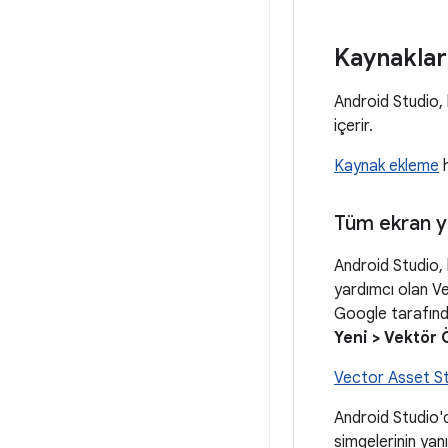
Kaynaklar
Android Studio, 
içerir.
Kaynak ekleme
h
Tüm ekran yo
Android Studio, 
yardımcı olan Ve
Google tarafında
Yeni > Vektör 
Vector Asset S
Android Studio'd
simgelerinin yan