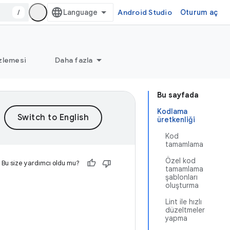
/
Android Studio
Oturum aç
zlemesi
Daha fazla
Bu sayfada
Kodlama
üretkenliği
Kod
tamamlama
Özel kod
Bu size yardımcı oldu mu?
tamamlama
şablonları
oluşturma
Lint ile hızlı
düzeltmeler
yapma