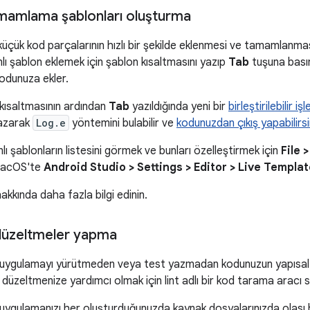
mamlama şablonları oluşturma
 küçük kod parçalarının hızlı bir şekilde eklenmesi ve tamamlanmas
nlı şablon eklemek için şablon kısaltmasını yazıp
Tab
tuşuna basın.
kodunuza ekler.
kısaltmasının ardından
Tab
yazıldığında yeni bir
birleştirilebilir işl
azarak
Log.e
yöntemini bulabilir ve
kodunuzdan çıkış yapabilirsi
ı şablonların listesini görmek ve bunları özelleştirmek için
File 
(macOS'te
Android Studio > Settings > Editor > Live Templa
akkında daha fazla bilgi edinin.
lı düzeltmeler yapma
uygulamayı yürütmeden veya test yazmadan kodunuzun yapısal kali
 düzeltmenize yardımcı olmak için lint adlı bir kod tarama aracı s
uygulamanızı her oluşturduğunuzda kaynak dosyalarınızda olası 