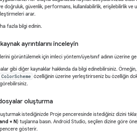
 ve doğruluk, güvenlik, performans, kullanılabilirlik, erişilebilirlik v
leştirmeleri arar.
a fazla bilgi edinin.
kaynak ayrıntılarını inceleyin
elerini görüntülemek için imleci yöntem/üye/sınıf adının üzerine ge
lar gibi diğer kaynaklar hakkında da bilgi edinebilirsiniz. Örneği
ColorScheme
özelliğinin üzerine yerleştirirseniz bu özelliğin d
örebilirsiniz.
 dosyalar oluşturma
luşturmak istediğinizde Proje penceresinde istediğiniz dizini tıkl
nd + N
) tuşlarına basın. Android Studio, seçilen dizine göre öner
 pencere gösterir.