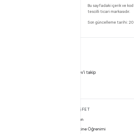
Bu sayfadaki içerik ve kod
tescilli ticari markasıdır.
Son güncelleme tarihi: 2
X
X'te @AndroidDev'i takip
edin
ANDROID HAKKINDA
KEŞFET
DAHA FAZLA
Oyun
Android
Makine Öğrenimi