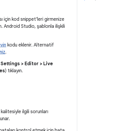
ı için kod snippet'leri girmenize
 Android Studio, şablonla ilişkili
evin
kodu eklenir. Alternatif
niz
.
> Settings > Editor > Live
tes
) tıklayın.
tesiyle ilgili sorunları
unar.
hataları kontrol etmek için hata