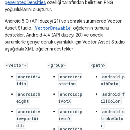
generatedDensities
özelliği tarafından belirtilen PNG
yoğunluklarını oluşturur.
Android 5.0 (API düzeyi 21) ve sonraki sürümlerde Vector
Asset Studio,
VectorDrawable
öğelerinin tümünü
destekler. Android 4.4 (API düzeyi 20) ve önceki
sürümlerle geriye dönük uyumluluk için Vector Asset Studio
aşağıdaki XML öğelerini destekler:
<vector>
<group>
<path>
android:w
android:r
android:p
idth
otation
athData
android:h
android:p
android:f
eight
ivotX
illColor
android:v
android:p
android:s
iewportWi
ivotY
trokeColo
dth
r
android:s