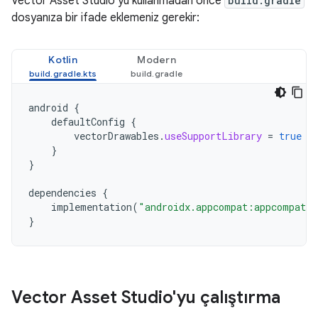
Vector Asset Studio'yu kullanmadan önce
build.gradle
dosyanıza bir ifade eklemeniz gerekir:
Kotlin
Modern
android
{
defaultConfig
{
vectorDrawables
.
useSupportLibrary
=
true
}
}
dependencies
{
implementation
(
"androidx.appcompat:appcompat:
}
Vector Asset Studio'yu çalıştırma