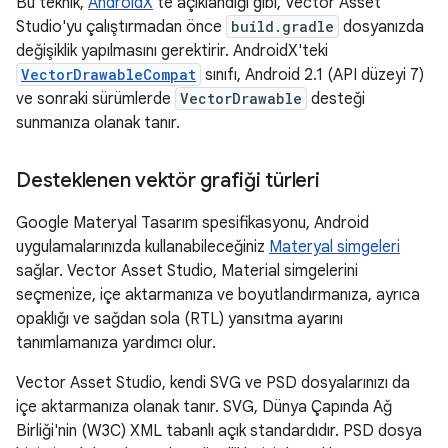
Bu teknik,
AndroidX
'te açıklandığı gibi, Vector Asset
Studio'yu çalıştırmadan önce
build.gradle
dosyanızda
değişiklik yapılmasını gerektirir. AndroidX'teki
VectorDrawableCompat
sınıfı, Android 2.1 (API düzeyi 7)
ve sonraki sürümlerde
VectorDrawable
desteği
sunmanıza olanak tanır.
Desteklenen vektör grafiği türleri
Google Materyal Tasarım spesifikasyonu, Android
uygulamalarınızda kullanabileceğiniz
Materyal simgeleri
sağlar. Vector Asset Studio, Material simgelerini
seçmenize, içe aktarmanıza ve boyutlandırmanıza, ayrıca
opaklığı ve sağdan sola (RTL) yansıtma ayarını
tanımlamanıza yardımcı olur.
Vector Asset Studio, kendi SVG ve PSD dosyalarınızı da
içe aktarmanıza olanak tanır. SVG, Dünya Çapında Ağ
Birliği'nin (W3C) XML tabanlı açık standardıdır. PSD dosya