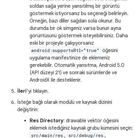
soldan sağa yerine yansıtılmış bir görüntü
göstermek istiyorsanız bu seçeneği belirleyin.
Örneğin, bazı diller sağdan sola okunur. Bu
durumda bir ok simgeniz varsa bunun ayna
görüntüsünü göstermek isteyebilirsiniz. Daha
eski bir projeyle çalışıyorsanız
android:supportsRtl="true"
öğesini
uygulama manifestinize de eklemeniz
gerekebilir. Otomatik yansıtma, Android 5.0
(API düzeyi 21) ve sonraki sürümlerde ve
AndroidX ile desteklenir.
İleri
'yi tıklayın.
İsteğe bağlı olarak modülü ve kaynak dizinini
değiştirin:
Res Directory
: drawable vektör öğesini
eklemek istediğiniz kaynak grubu kümesini seçin:
src/main/res
,
src/debug/res
,