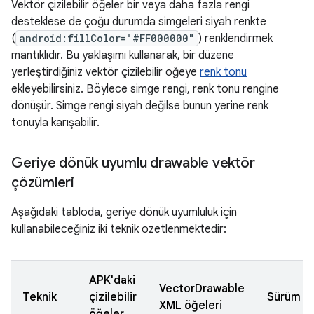
Vektör çizilebilir öğeler bir veya daha fazla rengi
desteklese de çoğu durumda simgeleri siyah renkte
(
android:fillColor="#FF000000"
) renklendirmek
mantıklıdır. Bu yaklaşımı kullanarak, bir düzene
yerleştirdiğiniz vektör çizilebilir öğeye
renk tonu
ekleyebilirsiniz. Böylece simge rengi, renk tonu rengine
dönüşür. Simge rengi siyah değilse bunun yerine renk
tonuyla karışabilir.
Geriye dönük uyumlu drawable vektör
çözümleri
Aşağıdaki tabloda, geriye dönük uyumluluk için
kullanabileceğiniz iki teknik özetlenmektedir:
APK'daki
VectorDrawable
Teknik
çizilebilir
Sürüm
XML öğeleri