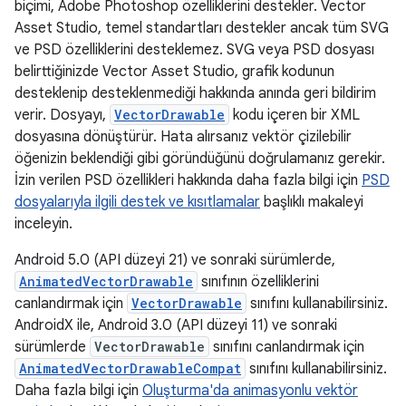
biçimi, Adobe Photoshop özelliklerini destekler. Vector
Asset Studio, temel standartları destekler ancak tüm SVG
ve PSD özelliklerini desteklemez. SVG veya PSD dosyası
belirttiğinizde Vector Asset Studio, grafik kodunun
desteklenip desteklenmediği hakkında anında geri bildirim
verir. Dosyayı,
VectorDrawable
kodu içeren bir XML
dosyasına dönüştürür. Hata alırsanız vektör çizilebilir
öğenizin beklendiği gibi göründüğünü doğrulamanız gerekir.
İzin verilen PSD özellikleri hakkında daha fazla bilgi için
PSD
dosyalarıyla ilgili destek ve kısıtlamalar
başlıklı makaleyi
inceleyin.
Android 5.0 (API düzeyi 21) ve sonraki sürümlerde,
AnimatedVectorDrawable
sınıfının özelliklerini
canlandırmak için
VectorDrawable
sınıfını kullanabilirsiniz.
AndroidX ile, Android 3.0 (API düzeyi 11) ve sonraki
sürümlerde
VectorDrawable
sınıfını canlandırmak için
AnimatedVectorDrawableCompat
sınıfını kullanabilirsiniz.
Daha fazla bilgi için
Oluşturma'da animasyonlu vektör