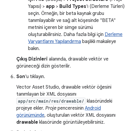
Yapısı) >
app
>
Build Types
'ı (Derleme Türleri)
seçin. Örneğin, bir beta kaynak grubu
tanımlayabilir ve sağ alt köşesinde "BETA"
metnini içeren bir simge sürümü
oluşturabilirsiniz. Daha fazla bilgi için
Derleme
Varyantlarını Yapılandırma
başlıklı makaleye
bakın.
Çıkış Dizinleri
alanında, drawable vektör ve
görüneceği dizin gösterilir.
Son
'u tıklayın.
Vector Asset Studio, drawable vektör öğesini
tanımlayan bir XML dosyasını
app/src/main/res/drawable/
klasöründeki
projeye ekler.
Proje
penceresinin
Android
görünümünde
, oluşturulan vektör XML dosyasını
drawable
klasöründe görüntüleyebilirsiniz.