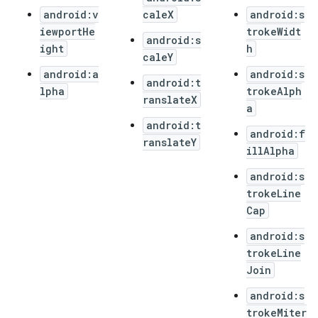
android:v
caleX
android:s
iewportHe
trokeWidt
android:s
ight
h
caleY
android:a
android:s
android:t
lpha
trokeAlph
ranslateX
a
android:t
android:f
ranslateY
illAlpha
android:s
trokeLine
Cap
android:s
trokeLine
Join
android:s
trokeMiter