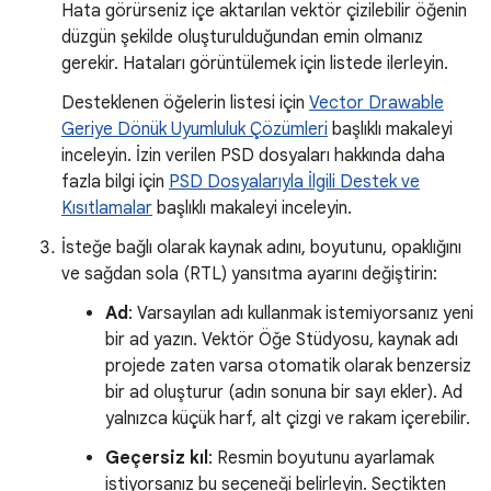
Hata görürseniz içe aktarılan vektör çizilebilir öğenin
düzgün şekilde oluşturulduğundan emin olmanız
gerekir. Hataları görüntülemek için listede ilerleyin.
Desteklenen öğelerin listesi için
Vector Drawable
Geriye Dönük Uyumluluk Çözümleri
başlıklı makaleyi
inceleyin. İzin verilen PSD dosyaları hakkında daha
fazla bilgi için
PSD Dosyalarıyla İlgili Destek ve
Kısıtlamalar
başlıklı makaleyi inceleyin.
İsteğe bağlı olarak kaynak adını, boyutunu, opaklığını
ve sağdan sola (RTL) yansıtma ayarını değiştirin:
Ad
: Varsayılan adı kullanmak istemiyorsanız yeni
bir ad yazın. Vektör Öğe Stüdyosu, kaynak adı
projede zaten varsa otomatik olarak benzersiz
bir ad oluşturur (adın sonuna bir sayı ekler). Ad
yalnızca küçük harf, alt çizgi ve rakam içerebilir.
Geçersiz kıl
: Resmin boyutunu ayarlamak
istiyorsanız bu seçeneği belirleyin. Seçtikten