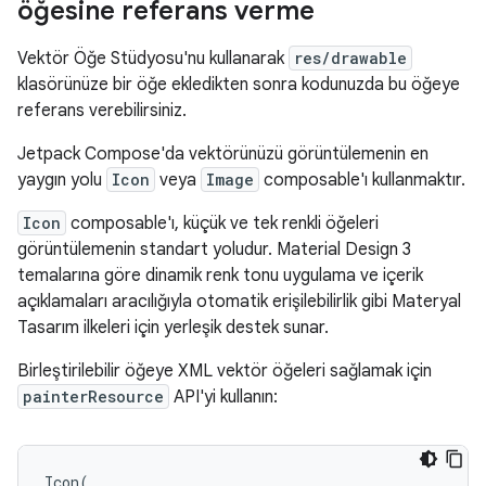
öğesine referans verme
Vektör Öğe Stüdyosu'nu kullanarak
res/drawable
klasörünüze bir öğe ekledikten sonra kodunuzda bu öğeye
referans verebilirsiniz.
Jetpack Compose'da vektörünüzü görüntülemenin en
yaygın yolu
Icon
veya
Image
composable'ı kullanmaktır.
Icon
composable'ı, küçük ve tek renkli öğeleri
görüntülemenin standart yoludur. Material Design 3
temalarına göre dinamik renk tonu uygulama ve içerik
açıklamaları aracılığıyla otomatik erişilebilirlik gibi Materyal
Tasarım ilkeleri için yerleşik destek sunar.
Birleştirilebilir öğeye XML vektör öğeleri sağlamak için
painterResource
API'yi kullanın:
Icon
(