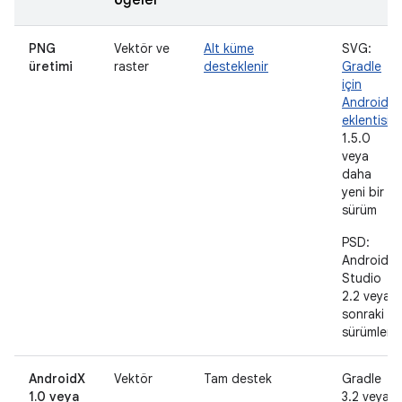
öğeler
PNG
Vektör ve
Alt küme
SVG:
üretimi
raster
desteklenir
Gradle
için
Android
eklentisi
1.5.0
veya
daha
yeni bir
sürüm
PSD:
Android
Studio
2.2 veya
sonraki
sürümler
AndroidX
Vektör
Tam destek
Gradle
1.0 veya
3.2 veya