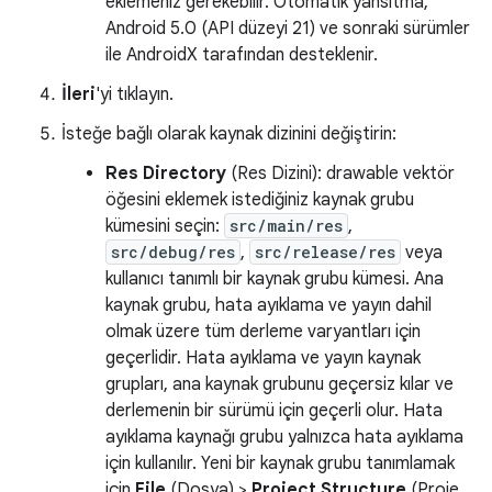
eklemeniz gerekebilir. Otomatik yansıtma,
Android 5.0 (API düzeyi 21) ve sonraki sürümler
ile AndroidX tarafından desteklenir.
İleri
'yi tıklayın.
İsteğe bağlı olarak kaynak dizinini değiştirin:
Res Directory
(Res Dizini): drawable vektör
öğesini eklemek istediğiniz kaynak grubu
kümesini seçin:
src/main/res
,
src/debug/res
,
src/release/res
veya
kullanıcı tanımlı bir kaynak grubu kümesi. Ana
kaynak grubu, hata ayıklama ve yayın dahil
olmak üzere tüm derleme varyantları için
geçerlidir. Hata ayıklama ve yayın kaynak
grupları, ana kaynak grubunu geçersiz kılar ve
derlemenin bir sürümü için geçerli olur. Hata
ayıklama kaynağı grubu yalnızca hata ayıklama
için kullanılır. Yeni bir kaynak grubu tanımlamak
için
File
(Dosya) >
Project Structure
(Proje