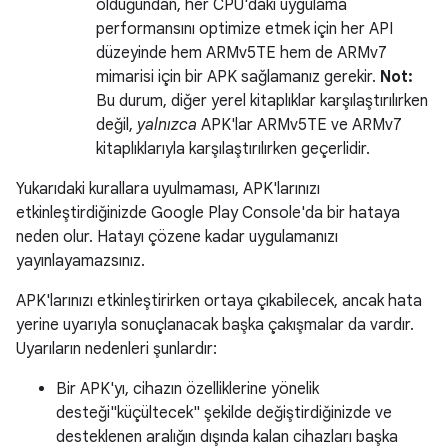
olduğundan, her CPU'daki uygulama
performansını optimize etmek için her API
düzeyinde hem ARMv5TE hem de ARMv7
mimarisi için bir APK sağlamanız gerekir.
Not:
Bu durum, diğer yerel kitaplıklar karşılaştırılırken
değil,
yalnızca
APK'lar ARMv5TE ve ARMv7
kitaplıklarıyla karşılaştırılırken geçerlidir.
Yukarıdaki kurallara uyulmaması, APK'larınızı
etkinleştirdiğinizde Google Play Console'da bir hataya
neden olur. Hatayı çözene kadar uygulamanızı
yayınlayamazsınız.
APK'larınızı etkinleştirirken ortaya çıkabilecek, ancak hata
yerine uyarıyla sonuçlanacak başka çakışmalar da vardır.
Uyarıların nedenleri şunlardır:
Bir APK'yı, cihazın özelliklerine yönelik
desteği"küçültecek" şekilde değiştirdiğinizde ve
desteklenen aralığın dışında kalan cihazları başka