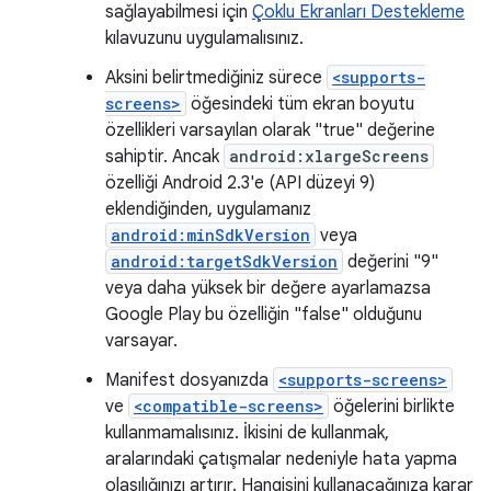
sağlayabilmesi için
Çoklu Ekranları Destekleme
kılavuzunu uygulamalısınız.
Aksini belirtmediğiniz sürece
<supports-
screens>
öğesindeki tüm ekran boyutu
özellikleri varsayılan olarak "true" değerine
sahiptir. Ancak
android:xlargeScreens
özelliği Android 2.3'e (API düzeyi 9)
eklendiğinden, uygulamanız
android:minSdkVersion
veya
android:targetSdkVersion
değerini "9"
veya daha yüksek bir değere ayarlamazsa
Google Play bu özelliğin "false" olduğunu
varsayar.
Manifest dosyanızda
<supports-screens>
ve
<compatible-screens>
öğelerini birlikte
kullanmamalısınız. İkisini de kullanmak,
aralarındaki çatışmalar nedeniyle hata yapma
olasılığınızı artırır. Hangisini kullanacağınıza karar