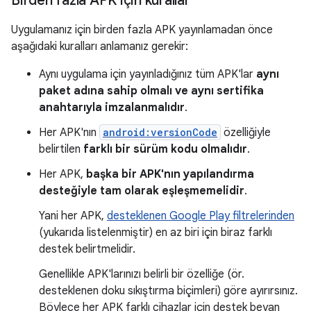
Birden fazla APK için kurallar
Uygulamanız için birden fazla APK yayınlamadan önce
aşağıdaki kuralları anlamanız gerekir:
Aynı uygulama için yayınladığınız tüm APK'lar
aynı
paket adına sahip olmalı ve aynı sertifika
anahtarıyla imzalanmalıdır
.
Her APK'nın
android:versionCode
özelliğiyle
belirtilen
farklı bir sürüm kodu olmalıdır
.
Her APK,
başka bir APK'nın yapılandırma
desteğiyle tam olarak eşleşmemelidir
.
Yani her APK,
desteklenen Google Play filtrelerinden
(yukarıda listelenmiştir) en az biri için biraz farklı
destek belirtmelidir.
Genellikle APK'larınızı belirli bir özelliğe (ör.
desteklenen doku sıkıştırma biçimleri) göre ayırırsınız.
Böylece her APK farklı cihazlar için destek beyan