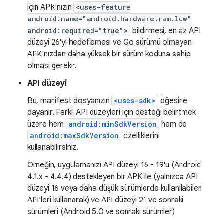
için APK'nızın
<uses-feature
android:name="android.hardware.ram.low"
android:required="true">
bildirmesi, en az API
düzeyi 26'yı hedeflemesi ve Go sürümü olmayan
APK'nızdan daha yüksek bir sürüm koduna sahip
olması gerekir.
API düzeyi
Bu, manifest dosyanızın
<uses-sdk>
öğesine
dayanır. Farklı API düzeyleri için desteği belirtmek
üzere hem
android:minSdkVersion
hem de
android:maxSdkVersion
özelliklerini
kullanabilirsiniz.
Örneğin, uygulamanızı API düzeyi 16 - 19'u (Android
4.1.x - 4.4.4) destekleyen bir APK ile (yalnızca API
düzeyi 16 veya daha düşük sürümlerde kullanılabilen
API'leri kullanarak) ve API düzeyi 21 ve sonraki
sürümleri (Android 5.0 ve sonraki sürümler)