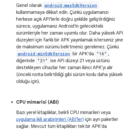
Genel olarak
android:maxSdkVersion
kullanmamaya dikkat edin. Çünkü uygulamanızı
herkese açık API'lerle doğru şekilde geliştirdiğiniz
sürece, uygulamanız Android'in gelecekteki
sürümleriyle her zaman uyumlu olur. Daha yüksek API
düzeyleri için farklı bir APK yayınlamak isterseniz yine
de maksimum sürümü belirtmeniz gerekmez. Çünkü
android:minSdkVersion
bir APK'da
"16"
,
diğerinde
"21"
ise API düzeyi 21 veya üstünü
destekleyen cihazlar her zaman ikinci APK'yı alır
(önceki notta belirtildiği gibi sürüm kodu daha yüksek
olduğu için).
CPU mimarisi (ABI)
Bazı yerel kitaplıklar, belirli CPU mimarileri veya
uygulama ikili arabirimleri (ABI'ler)
için ayrı paketler
sağlar. Mevcut tüm kitaplıkları tek bir APK'da