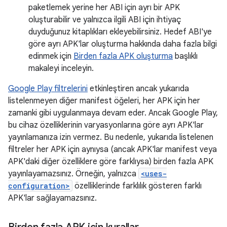
paketlemek yerine her ABI için ayrı bir APK
oluşturabilir ve yalnızca ilgili ABI için ihtiyaç
duyduğunuz kitaplıkları ekleyebilirsiniz. Hedef ABI'ye
göre ayrı APK'lar oluşturma hakkında daha fazla bilgi
edinmek için
Birden fazla APK oluşturma
başlıklı
makaleyi inceleyin.
Google Play filtrelerini
etkinleştiren ancak yukarıda
listelenmeyen diğer manifest öğeleri, her APK için her
zamanki gibi uygulanmaya devam eder. Ancak Google Play,
bu cihaz özelliklerinin varyasyonlarına göre ayrı APK'lar
yayınlamanıza izin vermez. Bu nedenle, yukarıda listelenen
filtreler her APK için aynıysa (ancak APK'lar manifest veya
APK'daki diğer özelliklere göre farklıysa) birden fazla APK
yayınlayamazsınız. Örneğin, yalnızca
<uses-
configuration>
özelliklerinde farklılık gösteren farklı
APK'lar sağlayamazsınız.