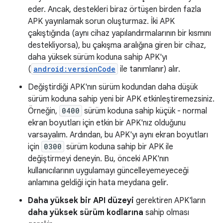
eder. Ancak, destekleri biraz örtüşen birden fazla
APK yayınlamak sorun oluşturmaz. İki APK
çakıştığında (aynı cihaz yapılandırmalarının bir kısmını
destekliyorsa), bu çakışma aralığına giren bir cihaz,
daha yüksek sürüm koduna sahip APK'yı
(
android:versionCode
ile tanımlanır) alır.
Değiştirdiği APK'nın sürüm kodundan daha düşük
sürüm koduna sahip yeni bir APK etkinleştiremezsiniz.
Örneğin,
0400
sürüm koduna sahip küçük - normal
ekran boyutları için etkin bir APK'nız olduğunu
varsayalım. Ardından, bu APK'yı aynı ekran boyutları
için
0300
sürüm koduna sahip bir APK ile
değiştirmeyi deneyin. Bu, önceki APK'nın
kullanıcılarının uygulamayı güncelleyemeyeceği
anlamına geldiği için hata meydana gelir.
Daha yüksek bir API düzeyi
gerektiren APK'ların
daha yüksek sürüm kodlarına
sahip olması