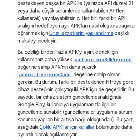
destekleyen başka bir APK ile (yalnızca API düzeyi 21
veya daha düşük sürümlerde kullanılabilen API'leri
kullanarak) yayınlayabilirsiniz. Her biri farklı bir API
aralığını hedefleyen ayrı APK'ları nasıl oluşturacağınızı
öğrenmek için
Ürün lezzetlerini yapılandırma
başlıklı
makaleyi inceleyin.
Bu özelliği birden fazla APK'yı ayırt etmek için
kullanırsanız daha yüksek
android:minSdkVersion
değerine sahip APK'nın daha yüksek
android:versionCode
değerine sahip olması
gerekir. Bu durum, farklı bir desteklenen filtreye göre
cihaz desteğinin çakıştığı iki APK için de geçerlidir. Bu
sayede, bir cihaz sistem güncellemesi aldığında
Google Play, kullanıcıya uygulamanızla ilgili bir
güncelleme sunabilir (güncellemeler uygulama sürüm
kodunda yapılan bir artışa bağlı olduğundan). Bu şart,
aşağıdaki
Çoklu APK'lar için kurallar
bölümünde daha
ayrıntılı olarak açıklanmıştır.