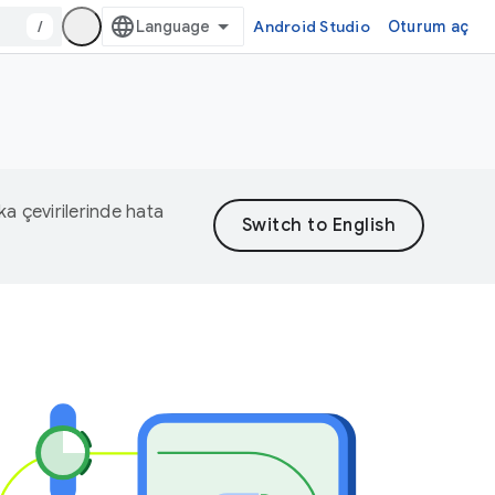
/
Android Studio
Oturum aç
eka çevirilerinde hata