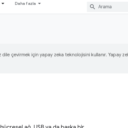
Daha fazla
iz dile çevirmek için yapay zeka teknolojisini kullanır. Yapay z
hücresel ağ, USB ya da başka bir