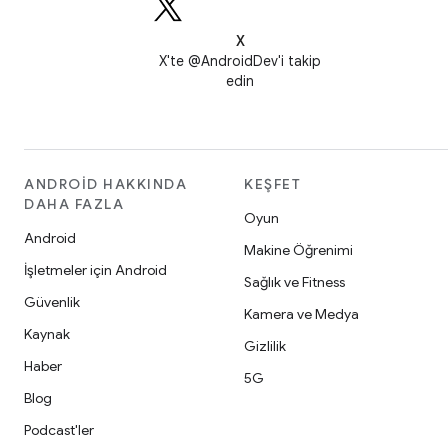
X
X'te @AndroidDev'i takip
edin
ANDROID HAKKINDA
KEŞFET
DAHA FAZLA
Oyun
Android
Makine Öğrenimi
İşletmeler için Android
Sağlık ve Fitness
Güvenlik
Kamera ve Medya
Kaynak
Gizlilik
Haber
5G
Blog
Podcast'ler