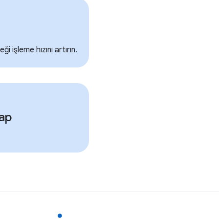
ği işleme hızını artırın.
yap