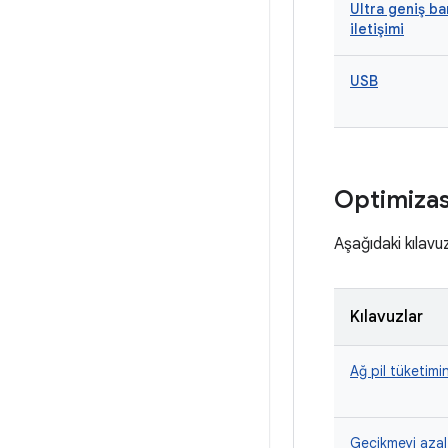
Ultra geniş b
iletişimi
USB
Optimizas
Aşağıdaki kılavu
Kılavuzlar
Ağ pil tüketimi
Gecikmeyi azalt