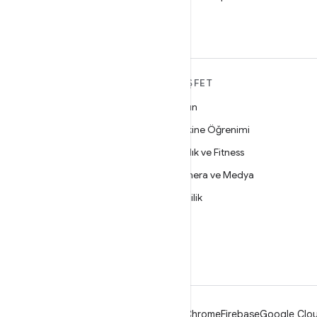
edin
ANDROID HAKKINDA
KEŞFET
DAHA FAZLA
Oyun
Android
Makine Öğrenimi
İşletmeler için Android
Sağlık ve Fitness
Güvenlik
Kamera ve Medya
Kaynak
Gizlilik
Haber
5G
Blog
Podcast'ler
Android
Chrome
Firebase
Google Clou