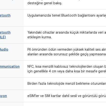
desteğine genel bakış.
etooth
Uygulamanızda temel Bluetooth bağlantısını ayarla
etooth
Yakındaki cihazlar arasında küçük miktarlarda veri a
BLE)
etkileşim kurma.
Audio
Pil ömründen ödün vermeden yüksek kaliteli ses alın v
alanları arasında sorunsuz şekilde geçiş yapmasına 
ommunication
NFC, kısa menzilli kablosuz teknolojilerden oluşan 
için genellikle 4 cm veya daha kısa bir mesafe gerek
Birden fazla teknolojide menzil belirleme oturumları
syon
eSIM'ler ve SIM kartlar dahil sesli ve görüntülü gör