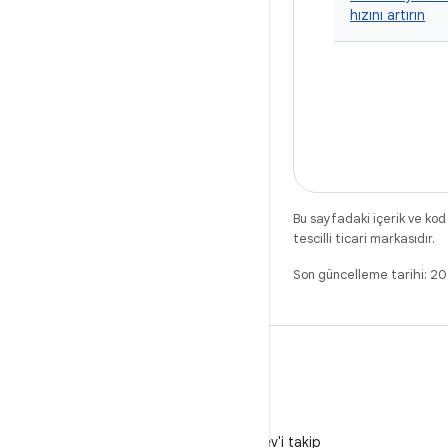
hızını artırın
Bu sayfadaki içerik ve kod
tescilli ticari markasıdır.
Son güncelleme tarihi: 
X
X'te @AndroidDev'i takip