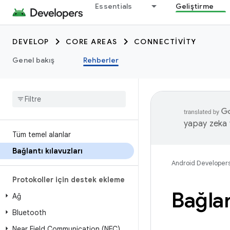
Essentials
Geliştirme
DEVELOP
CORE AREAS
CONNECTIVITY
Genel bakış
Rehberler
yapay zeka t
Tüm temel alanlar
Bağlantı kılavuzları
Android Developer
Protokoller için destek ekleme
Bağlan
Ağ
Bluetooth
Near Field Communication (NFC)