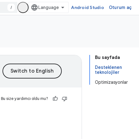
/
Android Studio
Oturum aç
Bu sayfada
Desteklenen
teknolojiler
Optimizasyonlar
Bu size yardımcı oldu mu?