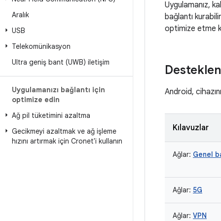
Uygulamanız, kab
Aralık
bağlantı kurabili
optimize etme ko
USB
Telekomünikasyon
Ultra geniş bant (UWB) iletişim
Desteklen
Uygulamanızı bağlantı için
Android, cihazın
optimize edin
Ağ pil tüketimini azaltma
Kılavuzlar
Gecikmeyi azaltmak ve ağ işleme
hızını artırmak için Cronet'i kullanın
Ağlar:
Genel b
Ağlar:
5G
Ağlar:
VPN