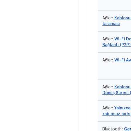
Ağlar:
Kablosu
taraması
Ağlar:
Wi-Fi D
Bağlantı (P2P)
Ağlar:
Wi-Fi A
Ağlar:
Kablosu
Dönüş Süresi 
Ağlar:
Yalnızca
kablosuz hots
Bluetooth:
Gen