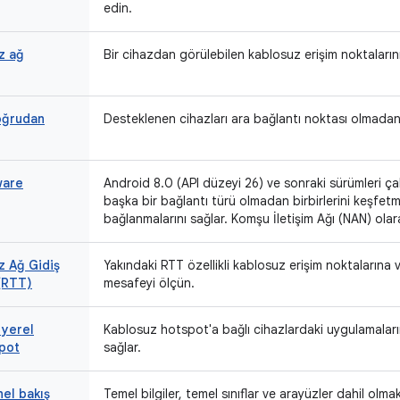
edin.
z ağ
Bir cihazdan görülebilen kablosuz erişim noktalarının 
oğrudan
Desteklenen cihazları ara bağlantı noktası olmadan
ware
Android 8.0 (API düzeyi 26) ve sonraki sürümleri çalı
başka bir bağlantı türü olmadan birbirlerini keşfet
bağlanmalarını sağlar. Komşu İletişim Ağı (NAN) olara
z Ağ Gidiş
Yakındaki RTT özellikli kablosuz erişim noktalarına 
(RTT)
mesafeyi ölçün.
 yerel
Kablosuz hotspot'a bağlı cihazlardaki uygulamaların 
pot
sağlar.
el bakış
Temel bilgiler, temel sınıflar ve arayüzler dahil ol