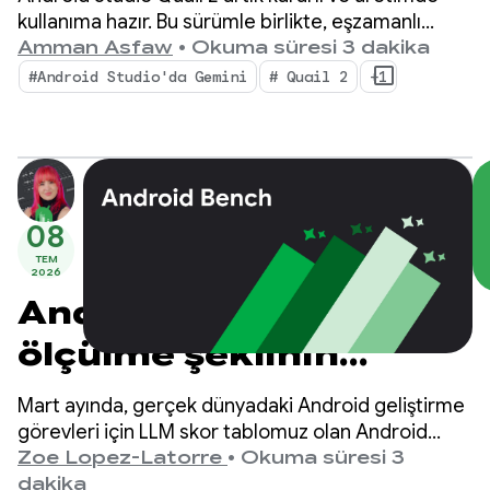
Zeka Aracı ile çoklu
kullanıma hazır. Bu sürümle birlikte, eşzamanlı
yapay zeka destekli iş akışları, yerel olarak entegre
Amman Asfaw
•
Okuma süresi 3 dakika
görev
edilmiş bellek sızıntısı profili oluşturma ve bağlama
#Android Studio'da Gemini
# Quail 2
+1
duyarlı kilitlenme düzeltme gibi özelliklerle
IDE'nizde önemli bir değişiklik yapılıyor.
08
TEM
2026
Android için LLM'lerin
ölçülme şeklinin
gelişmesi: Android
Mart ayında, gerçek dünyadaki Android geliştirme
Bench'te yeni bir
görevleri için LLM skor tablomuz olan Android
Bench'i tanıtmıştık. O zamandan beri, açık ağırlıklı
Zoe Lopez-Latorre
•
Okuma süresi 3
dönem
modelleri değerlendirme ve maliyet ile verimlilik
dakika