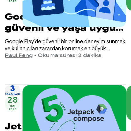
2026
Google Play'de daha
güvenli ve yaşa uygun
deneyimler sunma
Google Play'de güvenli bir online deneyim sunmak
ve kullanıcıları zarardan korumak en büyük
önceliğimizdir.
Paul Feng
•
Okuma süresi 2 dakika
3
YAZARLAR
28
TEM
2026
Jetpack Compose'un