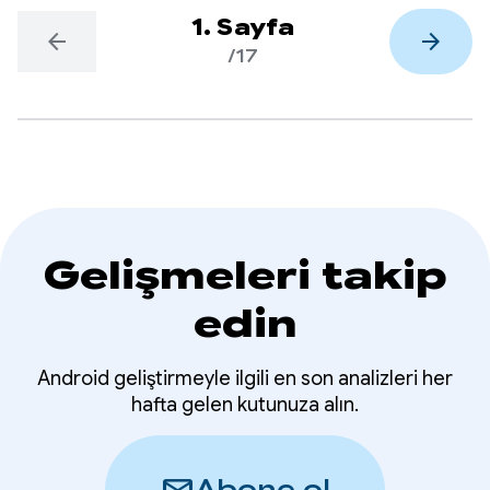
1. Sayfa
arrow_back
arrow_forward
/17
Gelişmeleri takip
edin
Android geliştirmeyle ilgili en son analizleri her
hafta gelen kutunuza alın.