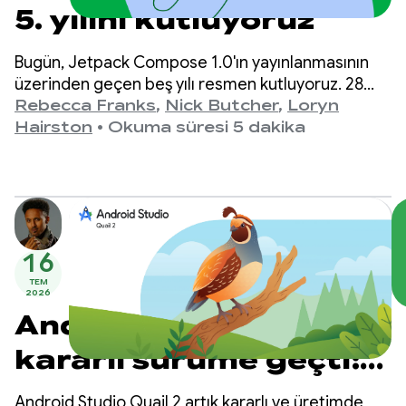
5. yılını kutluyoruz
Bugün, Jetpack Compose 1.0'ın yayınlanmasının
üzerinden geçen beş yılı resmen kutluyoruz. 28
Temmuz 2021'de duyurulan 1.0 sürümünden en
Rebecca Franks
,
Nick Butcher
,
Loryn
son 1.11 sürümüne kadar API'lerin yıllar içinde
Hairston
•
Okuma süresi 5 dakika
önemli ölçüde geliştiğini gördük ve bu gelişmeyi
kutlamak istiyoruz.
16
TEM
2026
Android Studio Quail 2
kararlı sürüme geçti:
Android Studio Yapay
Android Studio Quail 2 artık kararlı ve üretimde