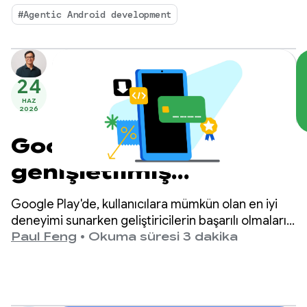
boyutlarını skor tablosuna ekleme gibi geri
#Agentic Android development
bildirimleriniz doğrultusunda karşılaştırma
ölçütünü geliştirdik.
24
HAZ
2026
Google Play'de
genişletilmiş
faturalandırma
Google Play'de, kullanıcılara mümkün olan en iyi
seçeneği ve daha
deneyimi sunarken geliştiricilerin başarılı olmaları
için gerekli araçlara ve uyum yeteneğine sahip
Paul Feng
•
Okuma süresi 3 dakika
düşük ücretler
olmalarını sağlamayı amaçlıyoruz.