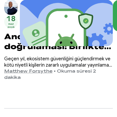
18
HAZ
2026
Android geliştirici
doğrulaması: Birlikte
daha güvenli bir
Geçen yıl, ekosistem güvenliğini güçlendirmek ve
ekosistem oluşturma
kötü niyetli kişilerin zararlı uygulamalar yayınlamak
için anonimliğin arkasına saklanmasını önlemek
Matthew Forsythe
•
Okuma süresi 2
amacıyla Android geliştirici doğrulamasını
dakika
kullanıma sunduk.