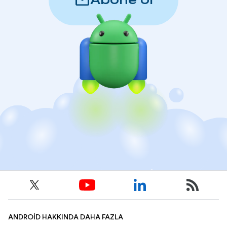
mail
Abone ol
ANDROID HAKKINDA DAHA FAZLA