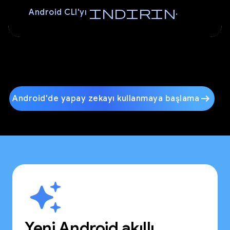
indirin
Android CLI'yı
.
arrow_right_alt
Android'de yapay zekayı kullanmaya başlama
Yeni Android akıllı