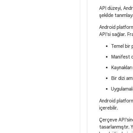
API düzeyi, Andr
şekilde tanımlay
Android platform
API'si sağlar. F
Temel bir 
Manifest do
Kaynakları 
Bir dizi a
Uygulamalar
Android platfor
içerebilir.
Çerçeve API'sind
tasarlanmıştır. Y