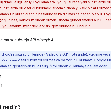
liştirme ile ilgili en iyi uygulamalara uyduğu sürece yeni sürümlerde düz
durumlarda bu özelliği bildirmek, sistemin daha yüksek bir API düzey
amanızın kullanıcıların cihazlarından kaldırılmasına neden olabilir. 
çoğu cihaz, kablosuz olarak düzenli sistem güncellemeleri alır. Bu ne
 uygulamanız üzerindeki etkisini göz önünde bulundurun.
anıma sunulduğu API düzeyi: 4
ndroid'in bazı sürümlerinde (Android 2.0.1'in ötesinde), yükleme vey
özelliği kontrol edilmez ya da zorunlu kılınmaz. Google Play,
dkVersion
amaları gösterirken bu özelliği filtre olarak kullanmaya devam eder.
n:
 1
i nedir?