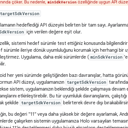
nında çöker. Bu nedenle,
özelliğinde uygun API düzeyi
minSdkVersion
targetSdkVersion
lamanın hedeflediği API düzeyini belirten bir tam sayı. Ayarlanm
SdkVersion
için verilen değere eşit olur.
ellik, sistemi hedef sürümle test ettiğiniz konusunda bilgilendir
f sürümle ileriye dönük uyumluluğunu korumak için herhangi bir u
nleştirmez. Uygulama, daha eski sürümlerde (
minSdkVersion
'
lir.
oid her yeni sürümde geliştiğinden bazı davranışlar, hatta görünü
formun API düzeyi, uygulamanızın
targetSdkVersion
tarafında
ekse sistem, uygulamanızın beklendiği şekilde çalışmaya devam e
nışlarını etkinleştirebilir. Bu tür uyumluluk davranışlarını, çalışt
ak şekilde
targetSdkVersion
belirterek devre dışı bırakabilirsin
ğin, bu değeri "11" veya daha yüksek bir değere ayarlamak, Andr
mlerde çalışırken sistemin uygulamanıza Holo varsayılan temasını