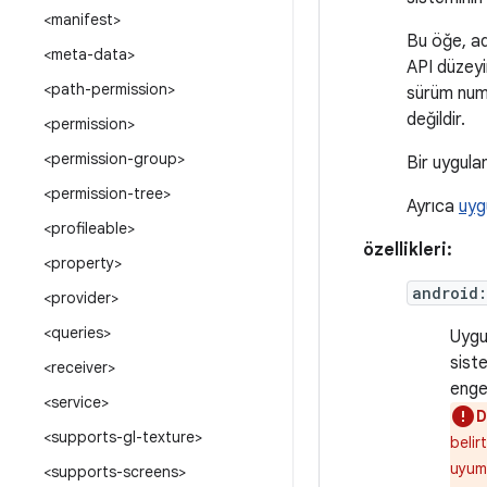
<manifest>
Bu öğe, ad
<meta-data>
API düzeyin
<path-permission>
sürüm numa
değildir.
<permission>
<permission-group>
Bir uygula
<permission-tree>
Ayrıca
uyg
<profileable>
özellikleri:
<property>
android
<provider>
<queries>
Uygu
sist
<receiver>
engel
<service>
D
<supports-gl-texture>
belir
uyums
<supports-screens>