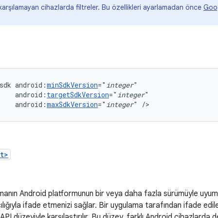
karşılamayan cihazlarda filtreler. Bu özellikleri ayarlamadan önce
Googl
sdk
android:
minSdkVersion
="
integer
android:
targetSdkVersion
="
integer
android:
maxSdkVersion
="
integer
"
/>
t>
manın Android platformunun bir veya daha fazla sürümüyle uyuml
ılığıyla ifade etmenizi sağlar. Bir uygulama tarafından ifade edile
API düzeyiyle karşılaştırılır. Bu düzey, farklı Android cihazlarda de