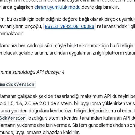
düzeyi 11'in desteklenmesi daha büyük ekranların desteklenmesin
nlarda çalışırken
ekran uyumluluk modu
devre dışı bırakılır.
m, bu özellik için belirlediğiniz değere bağlı olarak birçok uyumlulu
avranışların birçoğu,
Build.VERSION_CODES
referansındaki ilgi
lanmaktadır.
lamanızı her Android sürümüyle birlikte korumak için bu özelliğin
 olacak şekilde artırın, ardından uygulamanızı ilgili platform sü
anıma sunulduğu API düzeyi: 4
:maxSdkVersion
lamanın çalışacak şekilde tasarlandığı maksimum API düzeyini bel
oid 1.5, 1.6, 2.0 ve 2.0.1'de sistem, bir uygulama yüklenirken v
lama yeniden doğrulanırken bu özniteliğin değerini kontrol eder.
SdkVersion
özelliği, sistemin kendisi tarafından kullanılan API
lamanın yüklenmesine izin vermez. Sistem güncellemesinden son
munda, uygulamanız cihazdan kaldırılır.