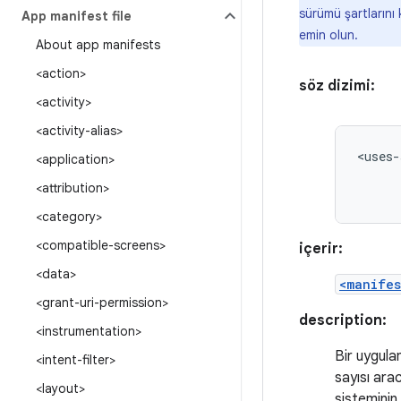
sürümü şartlarını 
App manifest file
emin olun.
About app manifests
<action>
söz dizimi:
<activity>
<activity-alias>
<uses-
<application>
<attribution>
<category>
<compatible-screens>
içerir:
<data>
<manifes
<grant-uri-permission>
description:
<instrumentation>
Bir uygula
<intent-filter>
sayısı arac
<layout>
sisteminin 