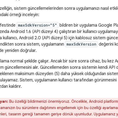
zelliğin, sistem güncellemelerinden sonra uygulamanızı nasıl etki
daki örneği inceleyin:
festinde
maxSdkVersion="5"
bildiren bir uygulama Google Pla
ında Android 1.6 (API düzeyi 4) çalıştıran bir kullanıcı uygulamayı
a kullanıcı, Android 2.0 (API düzeyi 5) için kablosuz sistem günce
endikten sonra sistem, uygulamanın
maxSdkVersion
değerini ko
lde yeniden doğrular.
lama normal şekilde çalışır. Ancak bir süre sonra cihaz, bu kez A
em güncellemesini alır. Güncellemeden sonra sistemin kendi API 
eklenen maksimum düzeyden (5) daha yüksek olduğundan sistem
ulayamaz. Sistem, uygulamanın kullanıcı tarafından görünmesini 
dan kaldırır.
yarı:
Bu özelliği bildirmenizi önermiyoruz. Öncelikle, Android platfor
amanızın bu sürümlere dağıtımını engellemek için bu özelliği ayarlama
leri, tasarım gereği tamamen geriye dönük uyumludur. Uygulamanız yal