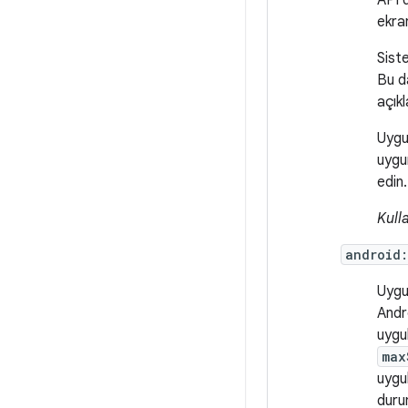
API 
ekra
Siste
Bu d
açık
Uygu
uygun
edin.
Kull
android
Uygu
Andr
uygu
max
uygu
duru