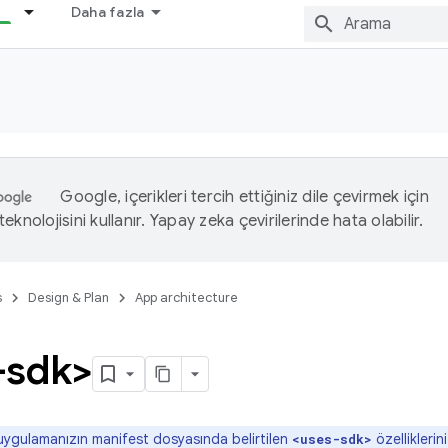
Daha fazla
Google, içerikleri tercih ettiğiniz dile çevirmek için
eknolojisini kullanır. Yapay zeka çevirilerinde hata olabilir.
s
Design & Plan
App architecture
-sdk>
uygulamanızın manifest dosyasında belirtilen
özelliklerin
<uses-sdk>