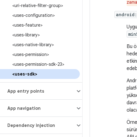
zama
<uri-relative-filter-group>
android:
<uses-configuration>
<uses-feature>
Uygu
min
<uses-library>
<uses-native-library>
Bu öz
hede
<uses-permission>
etki
<uses-permission-sdk-23>
edebi
<uses-sdk>
Andr
plat
App entry points
yüks
davra
App navigation
olac
Örne
Dependency injection
sürü