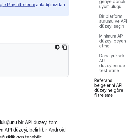
geriye dönük
e Play filtrelerini
anladığınızdan
uyumluluğu
Bir platform
sürümü ve API
düzeyi seçin
Minimum API
düzeyi beyan
etme
Daha yüksek
API
düzeylerinde
test etme
Referans
belgelerini API
düzeyine göre
filtreleme
uluğunu bir API düzeyi tam
n API düzeyi, belirli bir Android
ğişiklik gösterebilir.