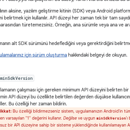
ının aksine, yazılım geliştirme kitinin (SDK) veya Android platf
i belirtmek için kullanılır. API düzeyi her zaman tek bir tam sayıdır.
rasından türetemezsiniz. Örneğin, ana sürümle veya ana ve ara
manın alt SDK sürümünü hedeflediğini veya gerektirdiğini belirtm
ulamalarınız için sürüm oluşturma
hakkındaki belgeyi de okuyun.
:minSdkVersion
lamanın çalışması için gereken minimum API düzeyini belirten bir
emin API düzeyi bu özellikte belirtilen değerden düşükse kullanıcı
ler. Bu özelliği her zaman bildirin.
ikkat:
Bu özelliği bildirmezseniz sistem, uygulamanızın Android'in t
ten varsayılan "1" değerini kullanır.
Değilse
ve uygun
'ı
minSdkVersion
uz bir API düzeyine sahip bir sisteme yüklendiğinde kullanılamayan AP