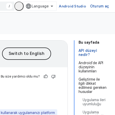
/
Android Studio
Oturum aç
Bu sayfada
API düzeyi
nedir?
Android'de API
düzeyinin
kullanımları
Bu size yardımcı oldu mu?
Geliştirme ile
ilgili dikkat
edilmesi gereken
hususlar
Uygulama ileri
uyumluluğu
Uygulama
i kullanarak uygulamanızı platform