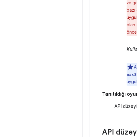
ve ge
bazı 
uygul
olan 
önce
Kull
A
maxS
uygul
Tanıtıldığı oyu
API düzeyi
API düzey