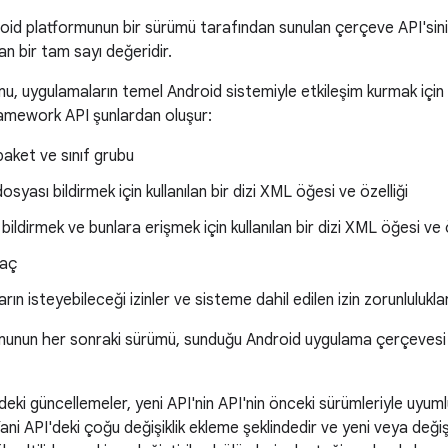
oid platformunun bir sürümü tarafından sunulan çerçeve API'sini
an bir tam sayı değeridir.
u, uygulamaların temel Android sistemiyle etkileşim kurmak için 
ramework API şunlardan oluşur:
paket ve sınıf grubu
syası bildirmek için kullanılan bir dizi XML öğesi ve özelliği
bildirmek ve bunlara erişmek için kullanılan bir dizi XML öğesi ve ö
maç
ın isteyebileceği izinler ve sisteme dahil edilen izin zorunluluklar
munun her sonraki sürümü, sunduğu Android uygulama çerçevesi 
eki güncellemeler, yeni API'nin API'nin önceki sürümleriyle uyum
ani API'deki çoğu değişiklik ekleme şeklindedir ve yeni veya değişti