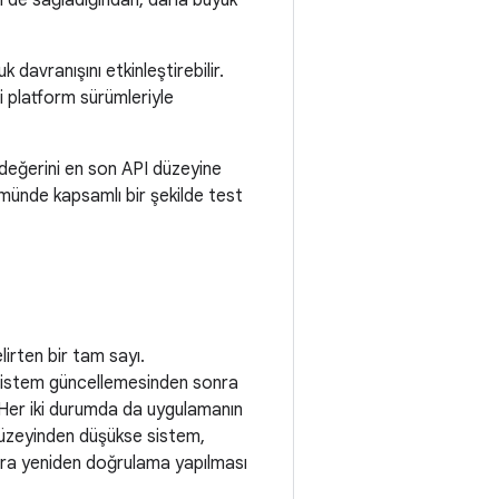
i de sağladığından, daha büyük
k davranışını etkinleştirebilir.
li platform sürümleriyle
 değerini en son API düzeyine
rümünde kapsamlı bir şekilde test
irten bir tam sayı.
e sistem güncellemesinden sonra
 Her iki durumda da uygulamanın
 düzeyinden düşükse sistem,
ra yeniden doğrulama yapılması