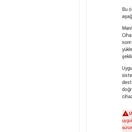
Bu ö
aşağı
Mani
Cihaz
sonr
yükl
şeki
Uygu
sist
dest
doğr
cihaz
U
uygul
sürüm