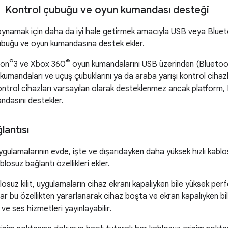
Kontrol çubuğu ve oyun kumandası desteği
 oynamak için daha da iyi hale getirmek amacıyla USB veya Blue
buğu ve oyun kumandasına destek ekler.
®
®
ion
3 ve Xbox 360
oyun kumandalarını USB üzerinden (Bluetoot
mandaları ve uçuş çubuklarını ya da araba yarışı kontrol cihazla
ntrol cihazları varsayılan olarak desteklenmez ancak platform,
ndasını destekler.
lantısı
e uygulamalarının evde, işte ve dışarıdayken daha yüksek hızlı kab
losuz bağlantı özellikleri ekler.
osuz kilit, uygulamaların cihaz ekranı kapalıyken bile yüksek per
ılar bu özellikten yararlanarak cihaz boşta ve ekran kapalıyken b
 ve ses hizmetleri yayınlayabilir.