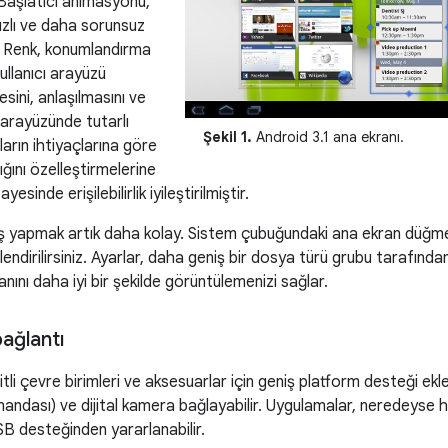
. Başlatıcı animasyonu,
ızlı ve daha sorunsuz
r. Renk, konumlandırma
kullanıcı arayüzü
sini, anlaşılmasını ve
ı arayüzünde tutarlı
Şekil 1.
Android 3.1 ana ekranı.
cıların ihtiyaçlarına göre
ğını özelleştirmelerine
esinde erişilebilirlik iyileştirilmiştir.
ş yapmak artık daha kolay. Sistem çubuğundaki ana ekran düğ
endirilirsiniz. Ayarlar, daha geniş bir dosya türü grubu tarafında
nını daha iyi bir şekilde görüntülemenizi sağlar.
bağlantı
tli çevre birimleri ve aksesuarlar için geniş platform desteği ekler.
mandası) ve dijital kamera bağlayabilir. Uygulamalar, neredeyse 
B desteğinden yararlanabilir.