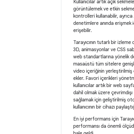
Kullanıcılar artık açık sekmele
görüntülemek ve etkin sekme
kontrolleri kullanabilir, ayrıc
denetimlere anında erişmek
erişebilir.
Tarayıcının tutarlı bir izlem
3D, animasyonlar ve CSS sabi
web standartlarına yönelik d
masaüstü tüm sitelere genişl
video içeriğinin yerleştirilmi
ekler. Favori içerikleri yönet
kullanıcılar artık bir web sayf
dahil olmak üzere çevrimdışı 
sağlamak için geliştirilmiş oto
kullanıcının bir cihazı paylaş
En iyi performans için Tarayı
performansı da önemli ölçüde
hale geldi.