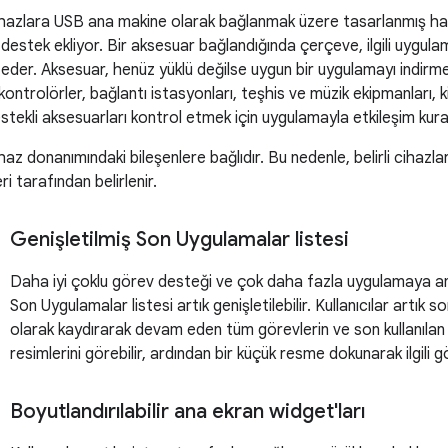
ihazlara USB ana makine olarak bağlanmak üzere tasarlanmış har
destek ekliyor. Bir aksesuar bağlandığında çerçeve, ilgili uygulama
eder. Aksesuar, henüz yüklü değilse uygun bir uygulamayı indirmek
ik kontrolörler, bağlantı istasyonları, teşhis ve müzik ekipmanları, 
tekli aksesuarları kontrol etmek için uygulamayla etkileşim kurab
haz donanımındaki bileşenlere bağlıdır. Bu nedenle, belirli cihazl
ri tarafından belirlenir.
Genişletilmiş Son Uygulamalar listesi
Daha iyi çoklu görev desteği ve çok daha fazla uygulamaya anı
Son Uygulamalar listesi artık genişletilebilir. Kullanıcılar artık s
olarak kaydırarak devam eden tüm görevlerin ve son kullanılan
resimlerini görebilir, ardından bir küçük resme dokunarak ilgili g
Boyutlandırılabilir ana ekran widget'ları