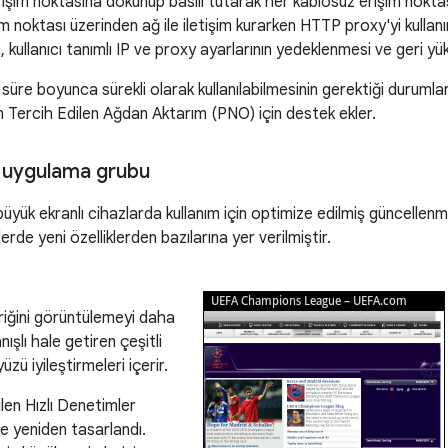
 erişim noktasına dokunup basılı tutarak her kablosuz erişim nokta
işim noktası üzerinden ağ ile iletişim kurarken HTTP proxy'yi kulla
, kullanıcı tanımlı IP ve proxy ayarlarının yedeklenmesi ve geri yü
süre boyunca sürekli olarak kullanılabilmesinin gerektiği durumla
n Tercih Edilen Ağdan Aktarım (PNO) için destek ekler.
 uygulama grubu
üyük ekranlı cihazlarda kullanım için optimize edilmiş güncellen
erde yeni özelliklerden bazılarına yer verilmiştir.
riğini görüntülemeyi daha
nışlı hale getiren çeşitli
yüzü iyileştirmeleri içerir.
ilen Hızlı Denetimler
 ve yeniden tasarlandı.