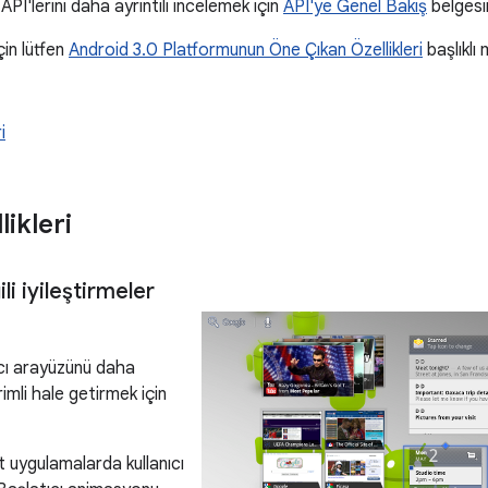
 API'lerini daha ayrıntılı incelemek için
API'ye Genel Bakış
belgesi
çin lütfen
Android 3.0 Platformunun Öne Çıkan Özellikleri
başlıklı 
i
likleri
ili iyileştirmeler
ıcı arayüzünü daha
imli hale getirmek için
 uygulamalarda kullanıcı