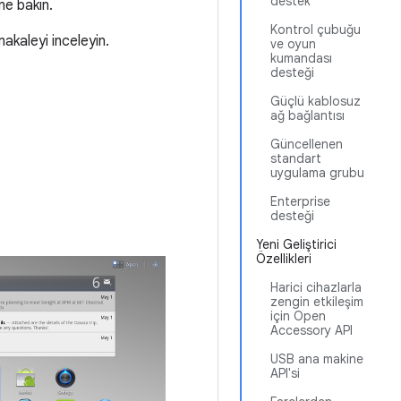
destek
ne bakın.
Kontrol çubuğu
makaleyi inceleyin.
ve oyun
kumandası
desteği
Güçlü kablosuz
ağ bağlantısı
Güncellenen
standart
uygulama grubu
Enterprise
desteği
Yeni Geliştirici
Özellikleri
Harici cihazlarla
zengin etkileşim
için Open
Accessory API
USB ana makine
API'si