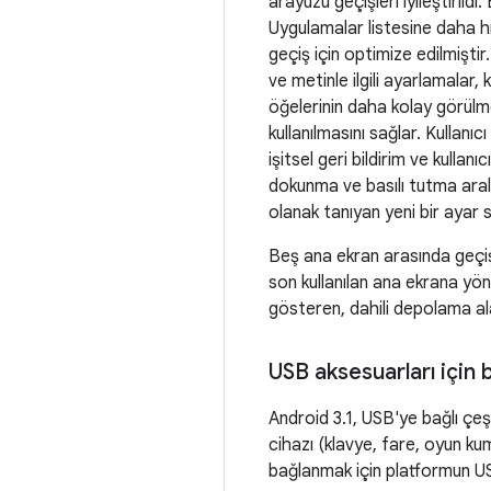
arayüzü geçişleri iyileştirildi
Uygulamalar listesine daha h
geçiş için optimize edilmişti
ve metinle ilgili ayarlamalar, 
öğelerinin daha kolay görülme
kullanılmasını sağlar. Kullanıc
işitsel geri bildirim ve kullanı
dokunma ve basılı tutma aralı
olanak tanıyan yeni bir ayar say
Beş ana ekran arasında geçi
son kullanılan ana ekrana yönl
gösteren, dahili depolama ala
USB aksesuarları için 
Android 3.1, USB'ye bağlı çeşi
cihazı (klavye, fare, oyun ku
bağlanmak için platformun US