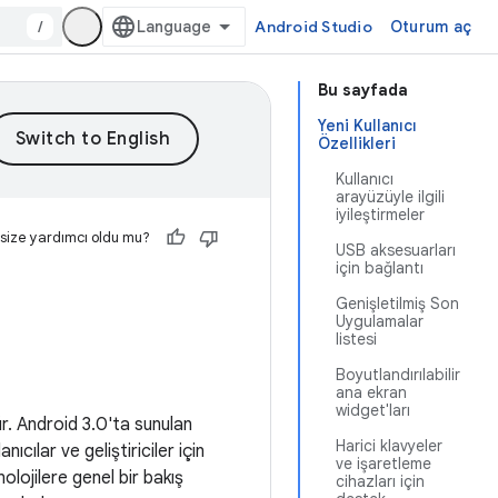
/
Android Studio
Oturum aç
Bu sayfada
Yeni Kullanıcı
Özellikleri
Kullanıcı
arayüzüyle ilgili
iyileştirmeler
 size yardımcı oldu mu?
USB aksesuarları
için bağlantı
Genişletilmiş Son
Uygulamalar
listesi
Boyutlandırılabilir
ana ekran
widget'ları
ür. Android 3.0'ta sunulan
Harici klavyeler
ıcılar ve geliştiriciler için
ve işaretleme
nolojilere genel bir bakış
cihazları için