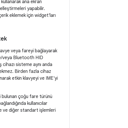
ı kullanarak ana ekran
leştirmeleri yapabilir.
erik eklemek için widget'ları
tek
 klavye veya fareyi bağlayarak
B ve/veya Bluetooth HID
ş cihazı sisteme aynı anda
ekmez. Birden fazla cihaz
anarak etkin klavyeyi ve IME'yi
i bulunan çoğu fare türünü
ağlandığında kullanıcılar
 ve diğer standart işlemleri