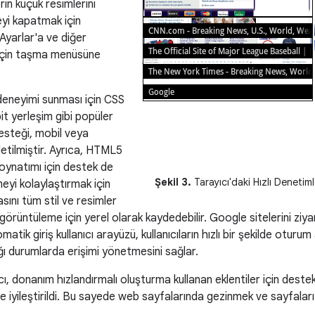
rin küçük resimlerini
yi kapatmak için
a Ayarlar'a ve diğer
 için taşma menüsüne
e deneyimi sunması için CSS
t yerleşim gibi popüler
esteği, mobil veya
etilmiştir. Ayrıca, HTML5
ş oynatımı için destek de
Şekil 3.
Tarayıcı'daki Hızlı Denetim
meyi kolaylaştırmak için
asını tüm stil ve resimler
görüntüleme için yerel olarak kaydedebilir. Google sitelerini ziya
matik giriş kullanıcı arayüzü, kullanıcıların hızlı bir şekilde otur
tığı durumlarda erişimi yönetmesini sağlar.
cı, donanım hızlandırmalı oluşturma kullanan eklentiler için deste
 iyileştirildi. Bu sayede web sayfalarında gezinmek ve sayfalar