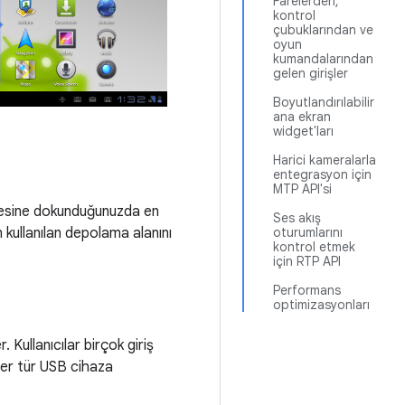
Farelerden,
kontrol
çubuklarından ve
oyun
kumandalarından
gelen girişler
Boyutlandırılabilir
ana ekran
widget'ları
Harici kameralarla
entegrasyon için
MTP API'si
mesine dokunduğunuzda en
Ses akış
n kullanılan depolama alanını
oturumlarını
kontrol etmek
için RTP API
Performans
optimizasyonları
 Kullanıcılar birçok giriş
her tür USB cihaza