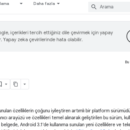
nlama
Daha fazla
le, içerikleri tercih ettiğiniz dile çevirmek için yapay
r. Yapay zeka çevirilerinde hata olabilir.
Bu
nulan özelliklerin çoğunu iyileştiren artımlı bir platform sürümüd
ıcı arayüzü ve özellikleri temel alınarak geliştirilen bu sürüm, kullan
Bu belgede, Android 3.1'de kullanıma sunulan yeni özelliklere ve tek