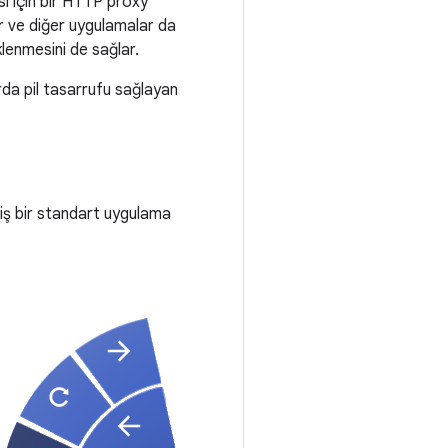
sı için bir HTTP proxy
nır ve diğer uygulamalar da
klenmesini de sağlar.
rda pil tasarrufu sağlayan
miş bir standart uygulama