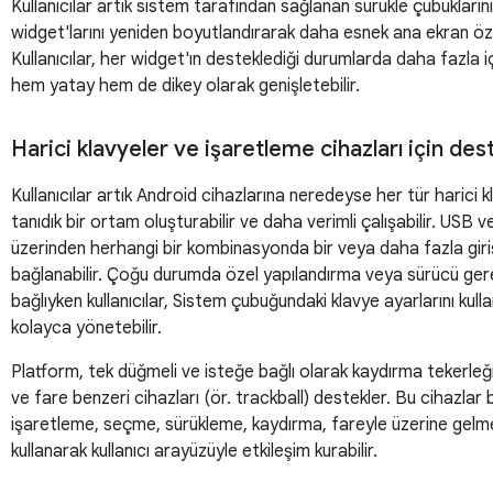
Kullanıcılar artık sistem tarafından sağlanan sürükle çubukların
widget'larını yeniden boyutlandırarak daha esnek ana ekran özel
Kullanıcılar, her widget'ın desteklediği durumlarda daha fazla iç
hem yatay hem de dikey olarak genişletebilir.
Harici klavyeler ve işaretleme cihazları için des
Kullanıcılar artık Android cihazlarına neredeyse her tür harici
tanıdık bir ortam oluşturabilir ve daha verimli çalışabilir. US
üzerinden herhangi bir kombinasyonda bir veya daha fazla giri
bağlanabilir. Çoğu durumda özel yapılandırma veya sürücü ger
bağlıyken kullanıcılar, Sistem çubuğundaki klavye ayarlarını kull
kolayca yönetebilir.
Platform, tek düğmeli ve isteğe bağlı olarak kaydırma tekerleğ
ve fare benzeri cihazları (ör. trackball) destekler. Bu cihazlar b
işaretleme, seçme, sürükleme, kaydırma, fareyle üzerine gelme
kullanarak kullanıcı arayüzüyle etkileşim kurabilir.