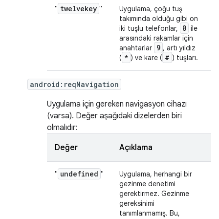
twelvekey
"
"
Uygulama, çoğu tuş
takımında olduğu gibi on
0
iki tuşlu telefonlar,
ile
arasındaki rakamlar için
9
anahtarlar
, artı yıldız
*
#
(
) ve kare (
) tuşları.
android:reqNavigation
Uygulama için gereken navigasyon cihazı
(varsa). Değer aşağıdaki dizelerden biri
olmalıdır:
Değer
Açıklama
undefined
"
"
Uygulama, herhangi bir
gezinme denetimi
gerektirmez. Gezinme
gereksinimi
tanımlanmamış. Bu,