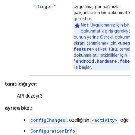
finger
"
"
Uygulama, parmağınızla
çalıştırılabilen bir dokunmatik 
gerektirir.
Not:
Uygulamanız için bir tü
dokunmatik giriş gerekiyor
bunun yerine Gerekli dokunmat
<uses-
ekranı tanımlamak için
feature>
etiketi türü, temel
dokunma stili etkinlikler için
"android.hardware.faket
ile başlar.
tanıtıldığı yer:
API düzeyi 3
ayrıca bkz.:
configChanges
. özelliğinin
<activity>
öğe
ConfigurationInfo