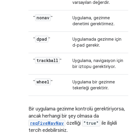
varsayılan değerdir.
nonav
"
"
Uygulama, gezinme
denetimi gerektirmez.
dpad
"
"
Uygulamada gezinme için
d-pad gerekir.
trackball
"
"
Uygulama, navigasyon için
bir iztopu gerektiriyor.
wheel
"
"
Uygulama bir gezinme
tekerleği gerektirir.
Bir uygulama gezinme kontrolü gerektiriyorsa,
ancak herhangi bir şey olmasa da
reqFiveWayNav
özelliği
"true"
ile ilişkili
tercih edebilirsiniz.