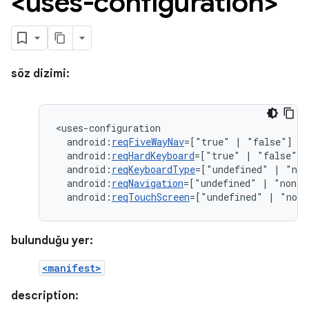
<uses-configuration>
söz dizimi:
android:
reqFiveWayNav
=["true"
|
android:
reqHardKeyboard
=["true"
|
android:
reqKeyboardType
=["undefined"
|
"nok
android:
reqNavigation
=["undefined"
|
"nonav
android:
reqTouchScreen
=["undefined"
|
"noto
bulunduğu yer:
<manifest>
description: