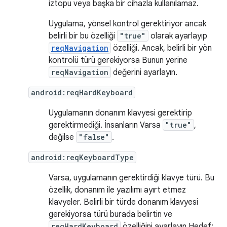
iztopu veya başka bir cihazla kullanılamaz.
Uygulama, yönsel kontrol gerektiriyor ancak
belirli bir bu özelliği
"true"
olarak ayarlayıp
reqNavigation
özelliği. Ancak, belirli bir yön
kontrolü türü gerekiyorsa Bunun yerine
reqNavigation
değerini ayarlayın.
android:reqHardKeyboard
Uygulamanın donanım klavyesi gerektirip
gerektirmediği. İnsanların Varsa
"true"
,
değilse
"false"
.
android:reqKeyboardType
Varsa, uygulamanın gerektirdiği klavye türü. Bu
özellik, donanım ile yazılımı ayırt etmez
klavyeler. Belirli bir türde donanım klavyesi
gerekiyorsa türü burada belirtin ve
reqHardKeyboard
özelliğini ayarlayın Hedef: