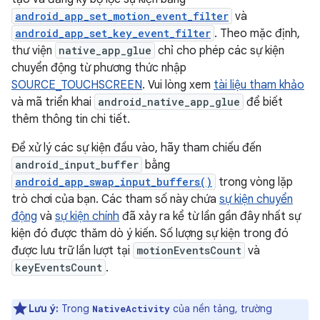
android_app_set_motion_event_filter
và
android_app_set_key_event_filter
. Theo mặc định,
thư viện
native_app_glue
chỉ cho phép các sự kiện
chuyển động từ phương thức nhập
SOURCE_TOUCHSCREEN
. Vui lòng xem
tài liệu tham khảo
và mã triển khai
android_native_app_glue
để biết
thêm thông tin chi tiết.
Để xử lý các sự kiện đầu vào, hãy tham chiếu đến
android_input_buffer
bằng
android_app_swap_input_buffers()
trong vòng lặp
trò chơi của bạn. Các tham số này chứa
sự kiện chuyển
động
và
sự kiện chính
đã xảy ra kể từ lần gần đây nhất sự
kiện đó được thăm dò ý kiến. Số lượng sự kiện trong đó
được lưu trữ lần lượt tại
motionEventsCount
và
keyEventsCount
.
Lưu ý:
Trong
của nền tảng, trường
NativeActivity