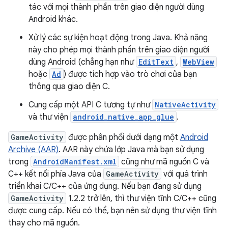
tác với mọi thành phần trên giao diện người dùng
Android khác.
Xử lý các sự kiện hoạt động trong Java. Khả năng
này cho phép mọi thành phần trên giao diện người
dùng Android (chẳng hạn như
EditText
,
WebView
hoặc
Ad
) được tích hợp vào trò chơi của bạn
thông qua giao diện C.
Cung cấp một API C tương tự như
NativeActivity
và thư viện
android_native_app_glue
.
GameActivity
được phân phối dưới dạng một
Android
Archive (AAR)
. AAR này chứa lớp Java mà bạn sử dụng
trong
AndroidManifest.xml
cũng như mã nguồn C và
C++ kết nối phía Java của
GameActivity
với quá trình
triển khai C/C++ của ứng dụng. Nếu bạn đang sử dụng
GameActivity
1.2.2 trở lên, thì thư viện tĩnh C/C++ cũng
được cung cấp. Nếu có thể, bạn nên sử dụng thư viện tĩnh
thay cho mã nguồn.