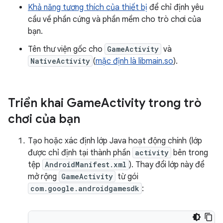
Khả năng tương thích của thiết bị
để chỉ định yêu
cầu về phần cứng và phần mềm cho trò chơi của
bạn.
Tên thư viện gốc cho
GameActivity
và
NativeActivity
(
mặc định là libmain.so
).
Triển khai Game
Activity trong trò
chơi của bạn
Tạo hoặc xác định lớp Java hoạt động chính (lớp
được chỉ định tại thành phần
activity
bên trong
tệp
AndroidManifest.xml
). Thay đổi lớp này để
mở rộng
GameActivity
từ gói
com.google.androidgamesdk
: