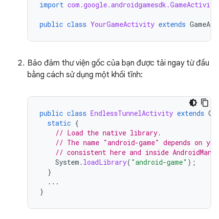
import
com.google.androidgamesdk.GameActivity
public
class
YourGameActivity
extends
GameAct
Bảo đảm thư viện gốc của bạn được tải ngay từ đầu
bằng cách sử dụng một khối tĩnh:
public
class
EndlessTunnelActivity
extends
Ga
static
{
// Load the native library.
// The name "android-game" depends on you
// consistent here and inside AndroidMani
System
.
loadLibrary
(
"android-game"
);
}
...
}