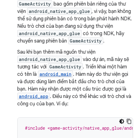
GameActivity
bao gồm phiên bản riêng của thư
viện
android_native_app_glue
, vì vậy, bạn không
thể sử dụng phiên bản có trong bản phát hành NDK.
Nếu trò chơi của bạn đang sử dụng thư viện
android_native_app_glue
có trong NDK, hãy
chuyển sang phiên bản
GameActivity
.
Sau khi bạn thêm mã nguồn thư viện
android_native_app_glue
vào dự án, mã này sẽ
tương tác với
GameActivity
. Triển khai một hàm
có tên là
android_main
. Hàm này do thư viện gọi
và được dùng làm điểm bắt đầu cho trò chơi của
bạn. Hàm này nhận được một cấu trúc được gọi là
android_app
. Điều này có thể khác với trò chơi và
công cụ của bạn. Ví dụ:
#include <game-activity/native_app_glue/andro