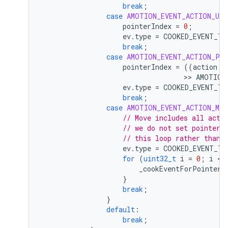
break
;
case
AMOTION_EVENT_ACTION_UP
pointerIndex
=
0
;
ev
.
type
=
COOKED_EVENT_TY
break
;
case
AMOTION_EVENT_ACTION_PO
pointerIndex
=
((
action
 &
                                   >> 
AMOTION
ev
.
type
=
COOKED_EVENT_TY
break
;
case
AMOTION_EVENT_ACTION_MOV
// Move includes all acti
// we do not set pointerI
// this loop rather than 
ev
.
type
=
COOKED_EVENT_TY
for
(
uint32_t
i
=
0
;
i
 < 
_cookEventForPointerI
}
break
;
}
default
:
break
;