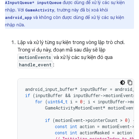
được dùng để xử lý các sự kiện
AInputQueue* inputQueue
nhập. Với
, trường này đã bị xoá khỏi
GameActivity
và không còn được dùng để xử lý các sự kiện
android_app
nhập nữa.
Lặp và xử lý từng sự kiện trong vòng lặp trò chơi.
Trong ví dụ này, đoạn mã sau đây sẽ lặp
motionEvents
và xử lý các sự kiện đó qua
handle_event
:
android_input_buffer
*
inputBuffer
=
android_a
if
(
inputBuffer
 && 
inputBuffer
-
>
motionEventsC
for
(
uint64_t
i
=
0
;
i
 < 
inputBuffer
-
>
mot
GameActivityMotionEvent
*
motionEvent
if
(
motionEvent
-
>
pointerCount
 > 
0
)
{
const
int
action
=
motionEvent
-
>
a
const
int
actionMasked
=
action
 &
// Initialize pointerIndex to the