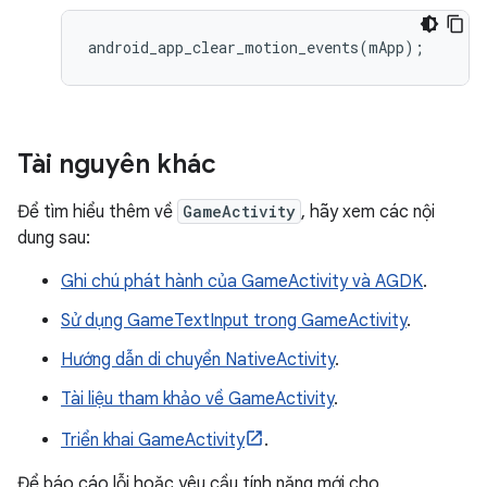
android_app_clear_motion_events
(
mApp
);
Tài nguyên khác
Để tìm hiểu thêm về
GameActivity
, hãy xem các nội
dung sau:
Ghi chú phát hành của GameActivity và AGDK
.
Sử dụng GameTextInput trong GameActivity
.
Hướng dẫn di chuyển NativeActivity
.
Tài liệu tham khảo về GameActivity
.
Triển khai GameActivity
.
Để báo cáo lỗi hoặc yêu cầu tính năng mới cho