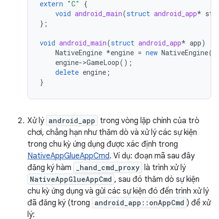
extern
"C"
{
void
android_main
(
struct
android_app
*
sta
};
void
android_main
(
struct
android_app
*
app
)
{
NativeEngine
*
engine
=
new
NativeEngine
(
a
engine
-
>
GameLoop
();
delete
engine
;
}
Xử lý
android_app
trong vòng lặp chính của trò
chơi, chẳng hạn như thăm dò và xử lý các sự kiện
trong chu kỳ ứng dụng được xác định trong
NativeAppGlueAppCmd
. Ví dụ: đoạn mã sau đây
đăng ký hàm
_hand_cmd_proxy
là trình xử lý
NativeAppGlueAppCmd
, sau đó thăm dò sự kiện
chu kỳ ứng dụng và gửi các sự kiện đó đến trình xử lý
đã đăng ký (trong
android_app::onAppCmd
) để xử
lý: