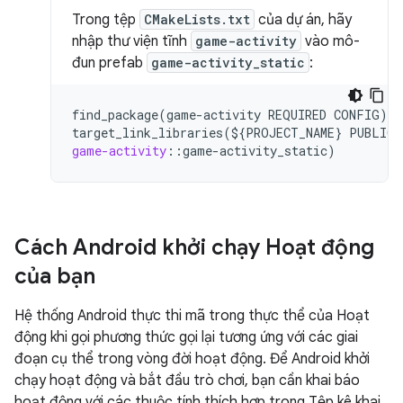
Trong tệp
CMakeLists.txt
của dự án, hãy
nhập thư viện tĩnh
game-activity
vào mô-
đun prefab
game-activity_static
:
find_package(game-activity
REQUIRED
CONFIG)
target_link_libraries(${PROJECT_NAME}
PUBLIC
game-activity
::
game
-
activity_static
Cách Android khởi chạy Hoạt động
của bạn
Hệ thống Android thực thi mã trong thực thể của Hoạt
động khi gọi phương thức gọi lại tương ứng với các giai
đoạn cụ thể trong vòng đời hoạt động. Để Android khởi
chạy hoạt động và bắt đầu trò chơi, bạn cần khai báo
hoạt động với các thuộc tính thích hợp trong Tệp kê khai