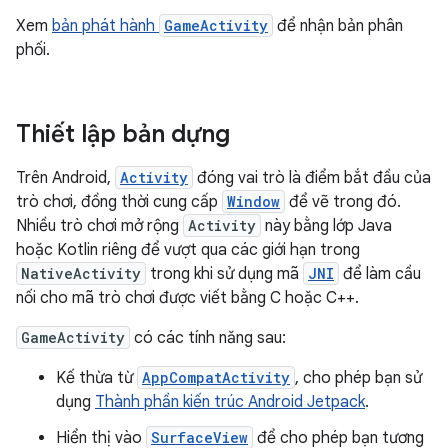
Xem
bản phát hành
GameActivity
để nhận bản phân
phối.
Thiết lập bản dựng
Trên Android,
Activity
đóng vai trò là điểm bắt đầu của
trò chơi, đồng thời cung cấp
Window
để vẽ trong đó.
Nhiều trò chơi mở rộng
Activity
này bằng lớp Java
hoặc Kotlin riêng để vượt qua các giới hạn trong
NativeActivity
trong khi sử dụng mã
JNI
để làm cầu
nối cho mã trò chơi được viết bằng C hoặc C++.
GameActivity
có các tính năng sau:
Kế thừa từ
AppCompatActivity
, cho phép bạn sử
dụng
Thành phần kiến trúc Android Jetpack
.
Hiển thị vào
SurfaceView
để cho phép bạn tương