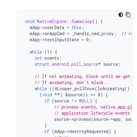
void
NativeEngine::GameLoop
()
{
mApp
-
>
userData
=
this
;
mApp
-
>
onAppCmd
=
_handle_cmd_proxy
;
// reg
mApp
-
>
textInputState
=
0
;
while
(
1
)
{
int
events
;
struct
android_poll_source
*
source
;
// If not animating, block until we get a
// If animating, don't block.
while
((
ALooper_pollOnce
(
IsAnimating
()
?
(
void
**
)
&
source
))
>
=
0
)
{
if
(
source
!=
NULL
)
{
// process events, native_app_glu
// application lifecycle events t
source
-
>
process
(
source
-
>
app
,
sour
}
if
(
mApp
-
>
destroyRequested
)
{