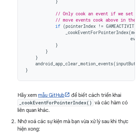
}
// Only cook an event if we set t
// move events cook above in the 
if
(
pointerIndex
!=
GAMEACTIVITY_
_cookEventForPointerIndex
(
mot
ev
,
}
}
}
android_app_clear_motion_events
(
inputBuff
}
Hãy xem
mẫu GitHub
để biết cách triển khai
_cookEventForPointerIndex()
và các hàm có
liên quan khác.
Nhớ xoá các sự kiện mà bạn vừa xử lý sau khi thực
hiện xong: