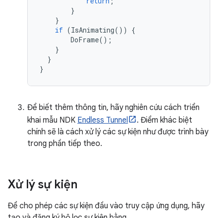
return
;
}
}
if
(
IsAnimating
())
{
DoFrame
();
}
}
}
Để biết thêm thông tin, hãy nghiên cứu cách triển
khai mẫu NDK
Endless Tunnel
. Điểm khác biệt
chính sẽ là cách xử lý các sự kiện như được trình bày
trong phần tiếp theo.
Xử lý sự kiện
Để cho phép các sự kiện đầu vào truy cập ứng dụng, hãy
tạo và đăng ký bộ lọc sự kiện bằng