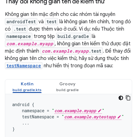
Thay đổi không gian tên để kiểm thử
Không gian tên mặc định cho các nhóm tài nguyên
androidTest
và
test
là không gian tên chính, trong đó
có
.test
được thêm vào ở cuối. Ví dụ: nếu Thuộc tính
namespace
trong tệp
build.gradle
là
com.example.myapp
, không gian tên kiểm thử được đặt
mặc định thành
com.example.myapp
.test
. Để thay đổi
không gian tên cho việc kiểm thử, hãy sử dụng thuộc tính
testNamespace
như hiển thị trong đoạn mã sau:
Kotlin
Groovy
android
{
namespace
=
"
com.example.myapp
"
testNamespace
=
"
com.example.mytestapp
"
...
}