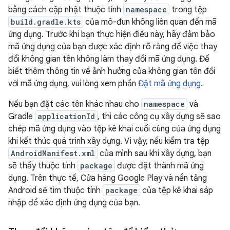
bằng cách cập nhật thuộc tính
namespace
trong tệp
build.gradle.kts
của mô-đun không liên quan đến mã
ứng dụng. Trước khi bạn thực hiện điều này, hãy đảm bảo
mã ứng dụng của bạn được xác định rõ ràng để việc thay
đổi không gian tên không làm thay đổi mã ứng dụng. Để
biết thêm thông tin về ảnh hưởng của không gian tên đối
với mã ứng dụng, vui lòng xem phần
Đặt mã ứng dụng
.
Nếu bạn đặt các tên khác nhau cho
namespace
và
Gradle
applicationId
, thì các công cụ xây dựng sẽ sao
chép mã ứng dụng vào tệp kê khai cuối cùng của ứng dụng
khi kết thúc quá trình xây dựng. Vì vậy, nếu kiểm tra tệp
AndroidManifest.xml
của mình sau khi xây dựng, bạn
sẽ thấy thuộc tính
package
được đặt thành mã ứng
dụng. Trên thực tế, Cửa hàng Google Play và nền tảng
Android sẽ tìm thuộc tính
package
của tệp kê khai sáp
nhập để xác định ứng dụng của bạn.