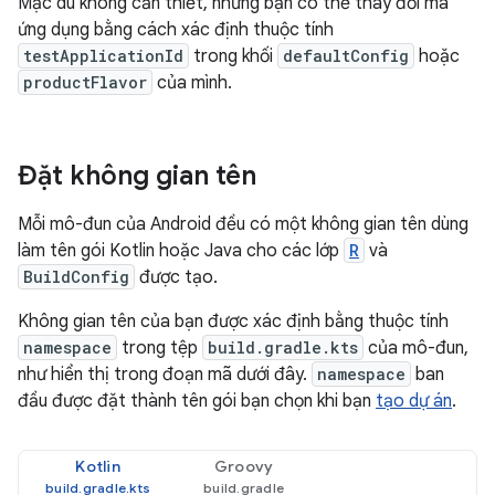
Mặc dù không cần thiết, nhưng bạn có thể thay đổi mã
ứng dụng bằng cách xác định thuộc tính
testApplicationId
trong khối
defaultConfig
hoặc
productFlavor
của mình.
Đặt không gian tên
Mỗi mô-đun của Android đều có một không gian tên dùng
làm tên gói Kotlin hoặc Java cho các lớp
R
và
BuildConfig
được tạo.
Không gian tên của bạn được xác định bằng thuộc tính
namespace
trong tệp
build.gradle.kts
của mô-đun,
như hiển thị trong đoạn mã dưới đây.
namespace
ban
đầu được đặt thành tên gói bạn chọn khi bạn
tạo dự án
.
Kotlin
Groovy