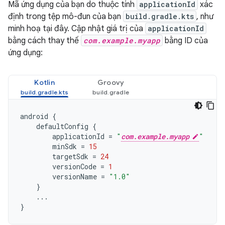
Mã ứng dụng của bạn do thuộc tính
applicationId
xác
định trong tệp mô-đun của bạn
build.gradle.kts
, như
minh hoạ tại đây. Cập nhật giá trị của
applicationId
bằng cách thay thế
com.example.myapp
bằng ID của
ứng dụng:
Kotlin
Groovy
android
{
defaultConfig
{
applicationId
=
"
com.example.myapp
"
minSdk
=
15
targetSdk
=
24
versionCode
=
1
versionName
=
"1.0"
}
...
}