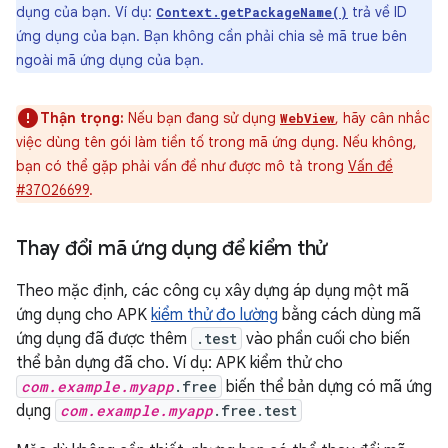
dụng của bạn. Ví dụ:
trả về ID
Context.getPackageName()
ứng dụng của bạn. Bạn không cần phải chia sẻ mã true bên
ngoài mã ứng dụng của bạn.
Thận trọng:
Nếu bạn đang sử dụng
, hãy cân nhắc
WebView
việc dùng tên gói làm tiền tố trong mã ứng dụng. Nếu không,
bạn có thể gặp phải vấn đề như được mô tả trong
Vấn đề
#37026699
.
Thay đổi mã ứng dụng để kiểm thử
Theo mặc định, các công cụ xây dựng áp dụng một mã
ứng dụng cho APK
kiểm thử đo lường
bằng cách dùng mã
ứng dụng đã được thêm
.test
vào phần cuối cho biến
thể bản dựng đã cho. Ví dụ: APK kiểm thử cho
com.example.myapp
.free
biến thể bản dựng có mã ứng
dụng
com.example.myapp
.free.test