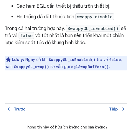
Các hàm EGL cần thiết bị thiếu trên thiết bị.
Hệ thống đã đặt thuộc tính
swappy.disable
.
Trong cả hai trường hợp này,
SwappyGL_isEnabled()
sẽ
trả về
false
và tốt nhất là bạn nên triển khai một chiến
lược kiểm soát tốc độ khung hình khác.
Lưu ý:
Ngay cả khi
trả về
,
SwappyGL_isEnabled()
false
hàm
sẽ vẫn gọi
.
SwappyGL_swap()
eglSwapBuffers()
Trước
Tiếp
arrow_back
arrow_forward
Thông tin này có hữu ích không cho bạn không?