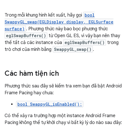
Trong mỗi khung hình kết xuất, hãy gọi
bool
SwappyGL_swap(EGLDisplay display, EGLSurface
surface)
. Phương thức này bao bọc phương thức
eglSwapBuffers()
từ Open GL ES, vì vậy bạn nên thay
thế tất cả các instance của
eglSwapBuffers()
trong
trò chơi của mình bằng
SwappyGL_swap()
.
Các hàm tiện ích
Phương thức sau đây sẽ kiểm tra xem bạn đã bật Android
Frame Pacing hay chưa:
bool SwappyGL_isEnabled();
Có thể xảy ra trường hợp một instance Android Frame
Pacing không thể tự khởi chạy vì bất kỳ lý do nào sau đây: