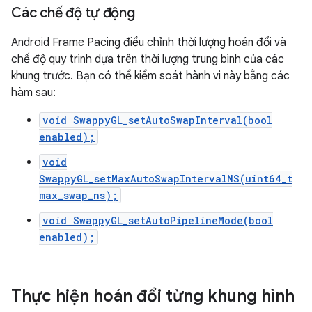
Các chế độ tự động
Android Frame Pacing điều chỉnh thời lượng hoán đổi và
chế độ quy trình dựa trên thời lượng trung bình của các
khung trước. Bạn có thể kiểm soát hành vi này bằng các
hàm sau:
void SwappyGL_setAutoSwapInterval(bool
enabled);
void
SwappyGL_setMaxAutoSwapIntervalNS(uint64_t
max_swap_ns);
void SwappyGL_setAutoPipelineMode(bool
enabled);
Thực hiện hoán đổi từng khung hình