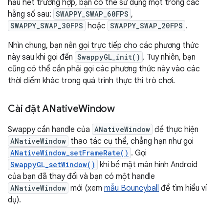
hầu hết trường hợp, bạn có thể sử dụng một trong các
hằng số sau:
SWAPPY_SWAP_60FPS
,
SWAPPY_SWAP_30FPS
hoặc
SWAPPY_SWAP_20FPS
.
Nhìn chung, bạn nên gọi trực tiếp cho các phương thức
này sau khi gọi đến
SwappyGL_init()
. Tuy nhiên, bạn
cũng có thể cần phải gọi các phương thức này vào các
thời điểm khác trong quá trình thực thi trò chơi.
Cài đặt ANative
Window
Swappy cần handle của
ANativeWindow
để thực hiện
ANativeWindow
thao tác cụ thể, chẳng hạn như gọi
ANativeWindow_setFrameRate()
. Gọi
SwappyGL_setWindow()
khi bề mặt màn hình Android
của bạn đã thay đổi và bạn có một handle
ANativeWindow
mới (xem
mẫu Bouncyball
để tìm hiểu ví
dụ).