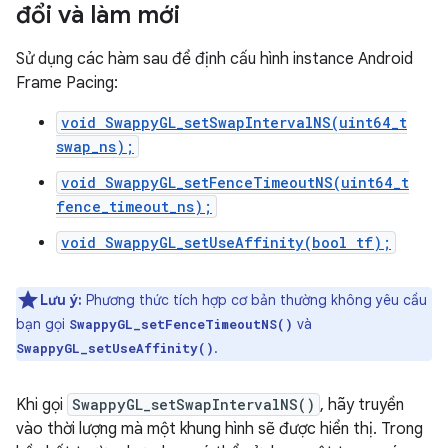
đổi và làm mới
Sử dụng các hàm sau để định cấu hình instance Android
Frame Pacing:
void SwappyGL_setSwapIntervalNS(uint64_t
swap_ns);
void SwappyGL_setFenceTimeoutNS(uint64_t
fence_timeout_ns);
void SwappyGL_setUseAffinity(bool tf);
Lưu ý:
Phương thức tích hợp cơ bản thường không yêu cầu
bạn gọi
và
SwappyGL_setFenceTimeoutNS()
.
SwappyGL_setUseAffinity()
Khi gọi
SwappyGL_setSwapIntervalNS()
, hãy truyền
vào thời lượng mà một khung hình sẽ được hiển thị. Trong