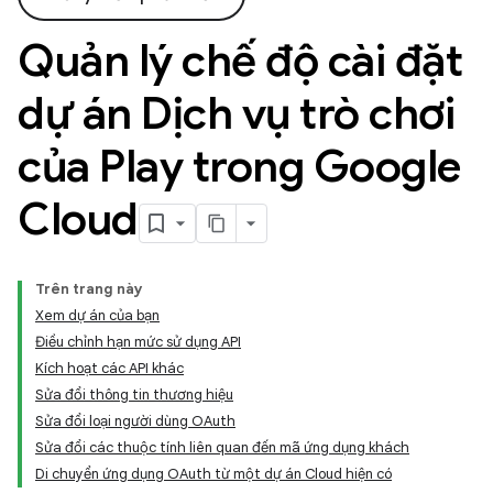
Quản lý chế độ cài đặt
dự án Dịch vụ trò chơi
của Play trong Google
Cloud
Trên trang này
Xem dự án của bạn
Điều chỉnh hạn mức sử dụng API
Kích hoạt các API khác
Sửa đổi thông tin thương hiệu
Sửa đổi loại người dùng OAuth
Sửa đổi các thuộc tính liên quan đến mã ứng dụng khách
Di chuyển ứng dụng OAuth từ một dự án Cloud hiện có