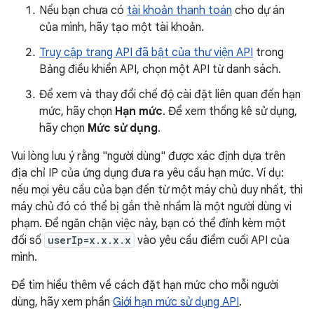
Nếu bạn chưa có
tài khoản thanh toán
cho dự án
của mình, hãy tạo một tài khoản.
Truy cập trang API đã bật của thư viện API
trong
Bảng điều khiển API, chọn một API từ danh sách.
Để xem và thay đổi chế độ cài đặt liên quan đến hạn
mức, hãy chọn
Hạn mức
. Để xem thống kê sử dụng,
hãy chọn
Mức sử dụng
.
Vui lòng lưu ý rằng "người dùng" được xác định dựa trên
địa chỉ IP của ứng dụng đưa ra yêu cầu hạn mức. Ví dụ:
nếu mọi yêu cầu của bạn đến từ một máy chủ duy nhất, thì
máy chủ đó có thể bị gắn thẻ nhầm là một người dùng vi
phạm. Để ngăn chặn việc này, bạn có thể đính kèm một
đối số
userIp=x.x.x.x
vào yêu cầu điểm cuối API của
mình.
Để tìm hiểu thêm về cách đặt hạn mức cho mỗi người
dùng, hãy xem phần
Giới hạn mức sử dụng API
.