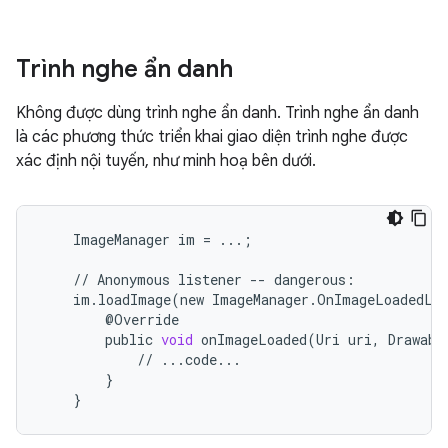
Trình nghe ẩn danh
Không được dùng trình nghe ẩn danh. Trình nghe ẩn danh
là các phương thức triển khai giao diện trình nghe được
xác định nội tuyến, như minh hoạ bên dưới.
ImageManager
im
=
...
;
//
Anonymous
listener
--
dangerous
:
im
.
loadImage
(
new
ImageManager
.
OnImageLoadedLi
@
Override
public
void
onImageLoaded
(
Uri
uri
,
Drawabl
//
...
code
...
}
}