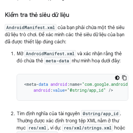
Kiểm tra thẻ siêu dữ liệu
AndroidManifest.xml
của bạn phải chứa một thẻ siêu
dữ liệu trò chơi. Để xác minh các thẻ siêu dữ liệu của bạn
đã được thiết lập đúng cách:
Mở
AndroidManifest.xml
và xác nhận rằng thẻ
đó chứa thẻ
meta-data
như minh hoạ dưới đây:
<
meta
-
data
android
:
name
=
"com.google.android.g
android
:
value
=
"@string/app_id"
/
Tìm định nghĩa của tài nguyên
@string/app_id
.
Thường được xác định trong tệp XML nằm ở thư
mục
res/xml
, ví dụ:
res/xml/strings.xml
hoặc