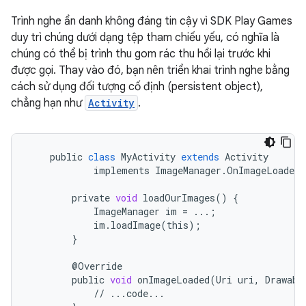
Trình nghe ẩn danh không đáng tin cậy vì SDK Play Games
duy trì chúng dưới dạng tệp tham chiếu yếu, có nghĩa là
chúng có thể bị trình thu gom rác thu hồi lại trước khi
được gọi. Thay vào đó, bạn nên triển khai trình nghe bằng
cách sử dụng đối tượng cố định (persistent object),
chẳng hạn như
Activity
.
public
class
MyActivity
extends
Activity
implements
ImageManager
.
OnImageLoadedL
private
void
loadOurImages
()
{
ImageManager
im
=
...
;
im
.
loadImage
(
this
);
}
@
Override
public
void
onImageLoaded
(
Uri
uri
,
Drawabl
//
...
code
...