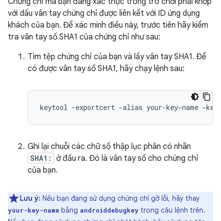
Chứng chỉ mà bạn đang xác thực trong trò chơi phải khớp
với dấu vân tay chứng chỉ được liên kết với ID ứng dụng
khách của bạn. Để xác minh điều này, trước tiên hãy kiểm
tra vân tay số SHA1 của chứng chỉ như sau:
Tìm tệp chứng chỉ của bạn và lấy vân tay SHA1. Để
có được vân tay số SHA1, hãy chạy lệnh sau:
keytool
-
exportcert
-
alias
your
-
key
-
name
-
key
Ghi lại chuỗi các chữ số thập lục phân có nhãn
SHA1:
ở đầu ra. Đó là vân tay số cho chứng chỉ
của bạn.
Lưu ý:
Nếu bạn đang sử dụng chứng chỉ gỡ lỗi, hãy thay
bằng
trong câu lệnh trên.
your-key-name
androiddebugkey