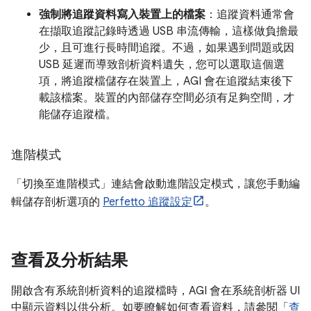
強制將追蹤資料寫入裝置上的檔案
：追蹤資料通常會
在擷取追蹤記錄時透過 USB 串流傳輸，這樣做負擔最
少，且可進行長時間追蹤。不過，如果遇到問題或因
USB 延遲而導致剖析資料遺失，您可以選取這個選
項，將追蹤檔儲存在裝置上，AGI 會在追蹤結束後下
載該檔案。裝置的內部儲存空間必須有足夠空間，才
能儲存追蹤檔。
進階模式
「切換至進階模式」
連結會啟動進階設定模式，讓您手動編
輯儲存剖析選項的
Perfetto 追蹤設定
。
查看及分析結果
開啟含有系統剖析資料的追蹤檔時，AGI 會在系統剖析器 UI
中顯示資料以供分析。如要瞭解如何查看資料，請參閱「
查