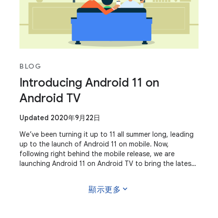
BLOG
Introducing Android 11 on
Android TV
Updated 2020年9月22日
We’ve been turning it up to 11 all summer long, leading
up to the launch of Android 11 on mobile. Now,
following right behind the mobile release, we are
launching Android 11 on Android TV to bring the latest
platform features to the big screen.
expand_more
顯示更多