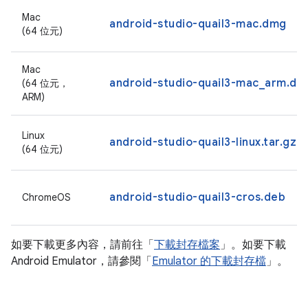
Mac
android-studio-quail3-mac.dmg
(64 位元)
Mac
android-studio-quail3-mac_arm.dm
(64 位元，
ARM)
Linux
android-studio-quail3-linux.tar.gz
(64 位元)
android-studio-quail3-cros.deb
ChromeOS
如要下載更多內容，請前往「
下載封存檔案
」。如要下載
Android Emulator，請參閱「
Emulator 的下載封存檔
」。