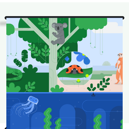
看！
這是我們最喜愛的
Android Studio 動物在自
然棲息地中。
下載並設為桌布，讓桌面看起來有趣又新鮮。
download
下載 Android Studio 桌布