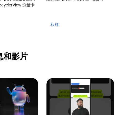
yclerView 測量卡
取樣
息和影片