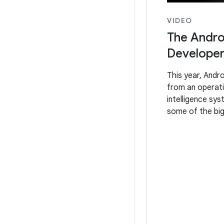
VIDEO
The Andro
Developer
This year, Andro
from an operat
intelligence sy
some of the big
history means f
businesses – an
for the future w
Chapters: 0:00