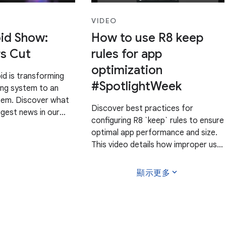
VIDEO
id Show:
How to use R8 keep
s Cut
rules for app
optimization
id is transforming
#SpotlightWeek
ing system to an
stem. Discover what
Discover best practices for
gest news in our
configuring R8 `keep` rules to ensure
or developers and
optimal app performance and size.
d how you can build
This video details how improper use
ith Android.
of global rules can lead to bloated,
 -
slower applications, and why
expand_more
顯示更多
minification is essential for
production builds.