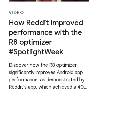
VIDEO
How Reddit improved
performance with the
R8 optimizer
#SpotlightWeek
Discover how the R8 optimizer
significantly improves Android app
performance, as demonstrated by
Reddit's app, which achieved a 40%
faster cold startup, 30% reduction
in ANR errors, and 25% smoother
frame rendering. For more
information on how you