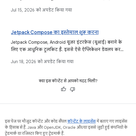
थीमिंग, कलर स्कीम, टाइपोग्राफ़ी, शेप, और सुलभता से जुड़ी
Jul 15, 2026
को अपडेट किया गया
सुविधाएं शामिल हैं. जैसे, डाइनैमिक कलर और टोनल एलिवेशन.
Jetpack Compose का इस्तेमाल शुरू करना
Jetpack Compose, Android यूज़र इंटरफ़ेस (यूआई) बनाने के
लिए एक आधुनिक टूलकिट है. इससे ऐसे ऐप्लिकेशन डेवलप करना
आसान हो जाता है जो किसी भी डिसप्ले साइज़ के हिसाब से
Jun 18, 2026
को अपडेट किया गया
अडजस्ट हो जाते हैं.
क्या इस कॉन्टेंट से आपको मदद मिली?
इस पेज पर मौजूद कॉन्टेंट और कोड सैंपल
कॉन्टेंट के लाइसेंस
में बताए गए लाइसेंस
के हिसाब से हैं. Java और OpenJDK, Oracle और/या इससे जुड़ी हुई कंपनियों के
ट्रेडमार्क या रजिस्टर किए हुए ट्रेडमार्क हैं.