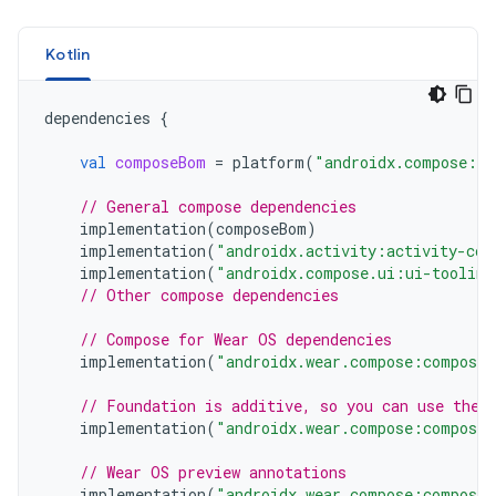
Kotlin
dependencies
{
val
composeBom
=
platform
(
"androidx.compose:co
// General compose dependencies
implementation
(
composeBom
)
implementation
(
"androidx.activity:activity-com
implementation
(
"androidx.compose.ui:ui-tooling
// Other compose dependencies
// Compose for Wear OS dependencies
implementation
(
"androidx.wear.compose:compose-
// Foundation is additive, so you can use the 
implementation
(
"androidx.wear.compose:compose-
// Wear OS preview annotations
implementation
(
"androidx.wear.compose:compose-