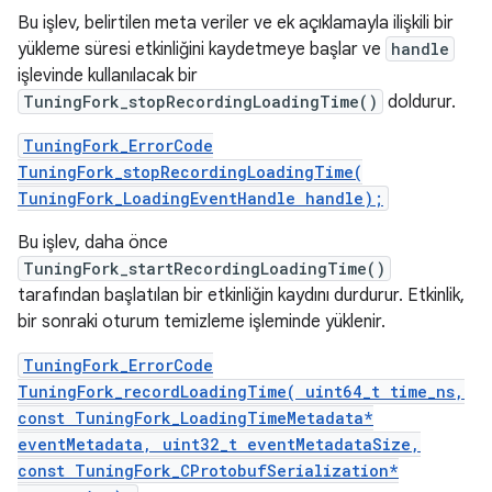
Bu işlev, belirtilen meta veriler ve ek açıklamayla ilişkili bir
yükleme süresi etkinliğini kaydetmeye başlar ve
handle
işlevinde kullanılacak bir
TuningFork_stopRecordingLoadingTime()
doldurur.
TuningFork_ErrorCode
TuningFork_stopRecordingLoadingTime(
TuningFork_LoadingEventHandle handle);
Bu işlev, daha önce
TuningFork_startRecordingLoadingTime()
tarafından başlatılan bir etkinliğin kaydını durdurur. Etkinlik,
bir sonraki oturum temizleme işleminde yüklenir.
TuningFork_ErrorCode
TuningFork_recordLoadingTime( uint64_t time_ns,
const TuningFork_LoadingTimeMetadata*
eventMetadata, uint32_t eventMetadataSize,
const TuningFork_CProtobufSerialization*