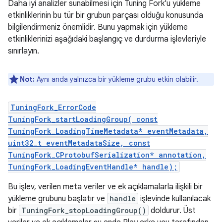
Daha iyi analizler sunabilmesi için Tuning Fork'u yükleme
etkinliklerinin bu tür bir grubun parçası olduğu konusunda
bilgilendirmeniz önemlidir. Bunu yapmak için yükleme
etkinliklerinizi aşağıdaki başlangıç ve durdurma işlevleriyle
sınırlayın.
Not:
Aynı anda yalnızca bir yükleme grubu etkin olabilir.
TuningFork_ErrorCode
TuningFork_startLoadingGroup( const
TuningFork_LoadingTimeMetadata* eventMetadata,
uint32_t eventMetadataSize, const
TuningFork_CProtobufSerialization* annotation,
TuningFork_LoadingEventHandle* handle);
Bu işlev, verilen meta veriler ve ek açıklamalarla ilişkili bir
yükleme grubunu başlatır ve
handle
işlevinde kullanılacak
bir
TuningFork_stopLoadingGroup()
doldurur. Üst