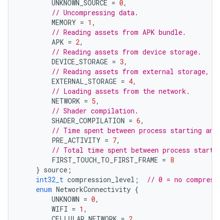
UNKNOWN_SOURCE
=
0
,
// Uncompressing data.
MEMORY
=
1
,
// Reading assets from APK bundle.
APK
=
2
,
// Reading assets from device storage.
DEVICE_STORAGE
=
3
,
// Reading assets from external storage, e
EXTERNAL_STORAGE
=
4
,
// Loading assets from the network.
NETWORK
=
5
,
// Shader compilation.
SHADER_COMPILATION
=
6
,
// Time spent between process starting and
PRE_ACTIVITY
=
7
,
// Total time spent between process starti
FIRST_TOUCH_TO_FIRST_FRAME
=
8
}
source
;
int32_t
compression_level
;
// 0 = no compress
enum
NetworkConnectivity
{
UNKNOWN
=
0
,
WIFI
=
1
,
CELLULAR_NETWORK
=
2