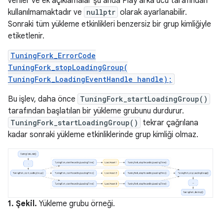
veriler ve ek açıklamalar şu anda Play arka ucu tarafından
kullanılmamaktadır ve
nullptr
olarak ayarlanabilir.
Sonraki tüm yükleme etkinlikleri benzersiz bir grup kimliğiyle
etiketlenir.
TuningFork_ErrorCode
TuningFork_stopLoadingGroup(
TuningFork_LoadingEventHandle handle);
Bu işlev, daha önce
TuningFork_startLoadingGroup()
tarafından başlatılan bir yükleme grubunu durdurur.
TuningFork_startLoadingGroup()
tekrar çağrılana
kadar sonraki yükleme etkinliklerinde grup kimliği olmaz.
1. Şekil.
Yükleme grubu örneği.