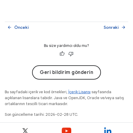
Önceki
Sonraki
arrow_back
arrow_forward
Bu size yardımcı oldu mu?
Geri bildirim gönderin
Bu sayfadaki içerik ve kod örnekleri,
İçerik Lisansı
sayfasında
açıklanan lisanslara tabidir. Java ve OpenJDK, Oracle ve/veya satış
ortaklarının tescilli ticari markasıdır.
Son güncelleme tarihi: 2026-02-28 UTC.