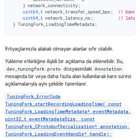
}
network_connectivity
;
uint64_t
network_transfer_speed_bps
;
// bandw
uint64_t
network_latency_ns
;
// laten
}
TuningFork_LoadingTimeMetadata
;
İhtiyaçlarınızla alakalı olmayan alanlar sıfır olabilir.
Yükleme etkinliğine ilişkili bir açıklama da eklenebilir. Bu,
dev_tuningfork.proto
dosyasındaki
Annotation
mesajında bir veya daha fazla alan kullanılarak kare süresi
açıklamalarıyla aynı şekilde tanımlanır.
TuningFork_ErrorCode
TuningFork_startRecordingLoadingTime( const
TuningFork_LoadingTimeMetadata* eventMetadata,
uint32_t eventMetadataSize, const
TuningFork_CProtobufSerialization* annotation,
TuningFork_LoadingEventHandle* handle);