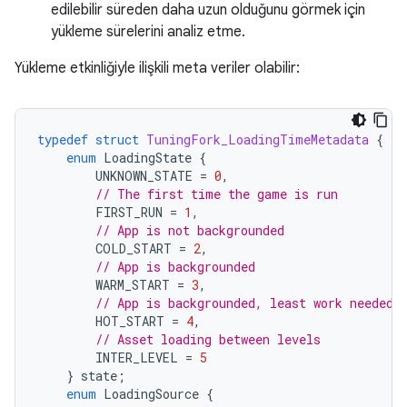
edilebilir süreden daha uzun olduğunu görmek için
yükleme sürelerini analiz etme.
Yükleme etkinliğiyle ilişkili meta veriler olabilir:
typedef
struct
TuningFork_LoadingTimeMetadata
{
enum
LoadingState
{
UNKNOWN_STATE
=
0
,
// The first time the game is run
FIRST_RUN
=
1
,
// App is not backgrounded
COLD_START
=
2
,
// App is backgrounded
WARM_START
=
3
,
// App is backgrounded, least work needed
HOT_START
=
4
,
// Asset loading between levels
INTER_LEVEL
=
5
}
state
;
enum
LoadingSource
{