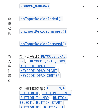
•
•
SOURCE
_
GAMEPAD
•
on
Input
Device
Added(
)
連
線
狀
•
on
Input
Device
Changed(
)
態
•
on
Input
Device
Removed(
)
•
•
KEYCODE
_
DPAD
_
輸
按下 D-Pad (
UP
KEYCODE
_
DPAD
_
DOWN
入
、
、
KEYCODE
_
DPAD
_
LEFT
事
、
KEYCODE
_
DPAD
_
RIGHT
件
、
KEYCODE
_
DPAD
_
CENTER
識
)
別
•
•
BUTTON
_
A
按下控制器按鈕 (
,
BUTTON
_
B
BUTTON
_
THUMBL
,
,
BUTTON
_
THUMBR
BUTTON
_
,
SELECT
BUTTON
_
START
,
,
BUTTON
_
R1
BUTTON
_
L1
,
,