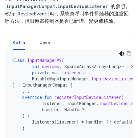
InputManagerCompat.InputDeviceListener
的參照。
執行
DeviceEvent
時，系統會呼叫事件監聽器的適當回
呼方法，指出遊戲控制器是否已新增、變更或移除。
Kotlin
Java
class
InputManagerV9
(
val
devices
:
SparseArray<Array<Long>
>
=
Sp
private
val
listeners
:
MutableMap<InputManager
.
InputDeviceListene
)
:
InputManagerCompat
{
...
override
fun
registerInputDeviceListener
(
listener
:
InputManager
.
InputDeviceList
handler
:
Handler?
)
{
listeners
[
listener
]
=
handler
?:
defaultHa
}