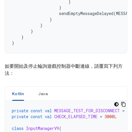
}
}
sendEmptyMessageDelayed
(
MESSAG
}
}
}
}
}
如要開始及停止輪詢遊戲控制器中斷連線，請覆寫下列方
法：
Kotlin
Java
private
const
val
MESSAGE_TEST_FOR_DISCONNECT
=
10
private
const
val
CHECK_ELAPSED_TIME
=
3000L
class
InputManagerV9
(