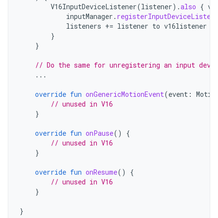
V16InputDeviceListener
(
listener
).
also
{
v1
inputManager
.
registerInputDeviceListen
listeners
+=
listener
to
v16listener
}
}
// Do the same for unregistering an input devi
...
override
fun
onGenericMotionEvent
(
event
:
Motio
// unused in V16
}
override
fun
onPause
()
{
// unused in V16
}
override
fun
onResume
()
{
// unused in V16
}
}