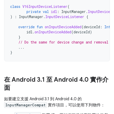
class
V16InputDeviceListener
(
private
val
idl
:
InputManager
.
InputDeviceL
)
:
InputManager
.
InputDeviceListener
{
override
fun
onInputDeviceAdded
(
deviceId
:
Int
)
idl
.
onInputDeviceAdded
(
deviceId
)
}
// Do the same for device change and removal
...
}
在 Android 3
.
1 至 Android 4
.
0 實作介
面
如要建立支援 Android 3.1 到 Android 4.0 的
InputManagerCompat
實作項目，可以使用下列物件：