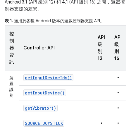
Android 3.1 (API 級別 12) 和 4.1 (API 級別 16) 之間，遊戲控
制器支援的差異。
表 1.
適用於各種 Android 版本的遊戲控制器支援 API。
控
API
API
制
級
級
器
Controller API
別
別
資
12
16
訊
•
get
Input
Device
Ids(
)
裝
置
識
•
get
Input
Device(
)
別
•
get
Vibrator(
)
•
•
SOURCE
_
JOYSTICK