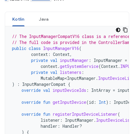
Kotlin
Java
// The InputManagerCompatV16 class is a reference 
// The full code is provided in the ControllerSamp
public
class
InputManagerV16
(
context
:
Context
,
private
val
inputManager
:
InputManager
=
context
.
getSystemService
(
Context
.
INPUT
private
val
listeners
:
MutableMap<InputManager
.
InputDeviceLis
)
:
InputManagerCompat
{
override
val
inputDeviceIds
:
IntArray
=
inputM
override
fun
getInputDevice
(
id
:
Int
):
InputDev
override
fun
registerInputDeviceListener
(
listener
:
InputManager
.
InputDeviceList
handler
:
Handler?
)
{