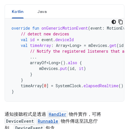
Kotlin
Java
override
fun
onGenericMotionEvent
(
event
:
MotionEve
// detect new devices
val
id
=
event
.
deviceId
val
timeArray
:
Array<Long>
=
mDevices
.
get
(
id
)
// Notify the registered listeners that a 
...
arrayOf<Long>
().
also
{
mDevices
.
put
(
id
,
it
)
}
}
timeArray
[
0
]
=
SystemClock
.
elapsedRealtime
()
}
通知接聽程式是透過
Handler
物件實作，可將
DeviceEvent
Runnable
物件傳送至訊息佇
列。
DeviceEvent
包含