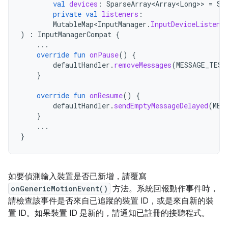
val
devices
:
SparseArray<Array<Long>
>
=
Sp
private
val
listeners
:
MutableMap<InputManager
.
InputDeviceListene
)
:
InputManagerCompat
{
...
override
fun
onPause
()
{
defaultHandler
.
removeMessages
(
MESSAGE_TEST
}
override
fun
onResume
()
{
defaultHandler
.
sendEmptyMessageDelayed
(
MES
}
...
}
如要偵測輸入裝置是否已新增，請覆寫
onGenericMotionEvent()
方法。系統回報動作事件時，
請檢查該事件是否來自已追蹤的裝置 ID，或是來自新的裝
置 ID。如果裝置 ID 是新的，請通知已註冊的接聽程式。