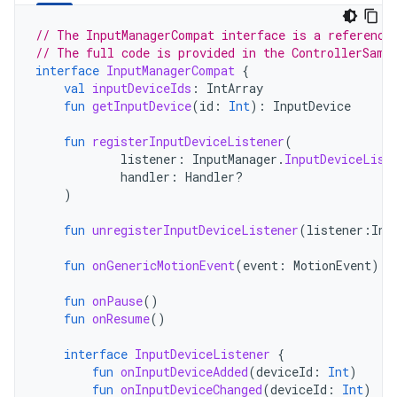
// The InputManagerCompat interface is a reference
// The full code is provided in the ControllerSamp
interface
InputManagerCompat
{
val
inputDeviceIds
:
IntArray
fun
getInputDevice
(
id
:
Int
):
InputDevice
fun
registerInputDeviceListener
(
listener
:
InputManager
.
InputDeviceList
handler
:
Handler?
)
fun
unregisterInputDeviceListener
(
listener
:
Inp
fun
onGenericMotionEvent
(
event
:
MotionEvent
)
fun
onPause
()
fun
onResume
()
interface
InputDeviceListener
{
fun
onInputDeviceAdded
(
deviceId
:
Int
)
fun
onInputDeviceChanged
(
deviceId
:
Int
)