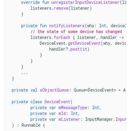
override
fun
unregisterInputDeviceListener
(
lis
listeners
.
remove
(
listener
)
}
private
fun
notifyListeners
(
why
:
Int
,
deviceId
// the state of some device has changed
listeners
.
forEach
{
listener
,
handler
-
DeviceEvent
.
getDeviceEvent
(
why
,
device
handler
?.
post
(
it
)
}
}
}
...
}
private
val
sObjectQueue
:
Queue<DeviceEvent>
=
Arr
private
class
DeviceEvent
(
private
var
mMessageType
:
Int
,
private
var
mId
:
Int
,
private
var
mListener
:
InputManager
.
InputD
)
:
Runnable
{