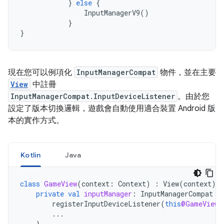
}
else
{
InputManagerV9
()
}
}
現在您可以例項化
InputManagerCompat
物件，並在主要
View
中註冊
InputManagerCompat.InputDeviceListener
。由於您
設定了版本切換邏輯，遊戲會自動使用適合裝置 Android 版
本的實作方式。
Kotlin
Java
class
GameView
(
context
:
Context
)
:
View
(
context
),
private
val
inputManager
:
InputManagerCompat
=
registerInputDeviceListener
(
this
@GameView
,
...
}