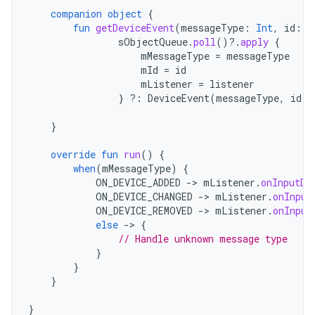
companion
object
{
fun
getDeviceEvent
(
messageType
:
Int
,
id
:
I
sObjectQueue
.
poll
()
?.
apply
{
mMessageType
=
messageType
mId
=
id
mListener
=
listener
}
?:
DeviceEvent
(
messageType
,
id
,
}
override
fun
run
()
{
when
(
mMessageType
)
{
ON_DEVICE_ADDED
-
>
mListener
.
onInputDe
ON_DEVICE_CHANGED
-
>
mListener
.
onInput
ON_DEVICE_REMOVED
-
>
mListener
.
onInput
else
-
>
{
// Handle unknown message type
}
}
}
}