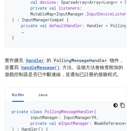
val
devices
:
SparseArray<Array<Long>
>
=
Sp
private
val
listeners
:
MutableMap<InputManager
.
InputDeviceListene
)
:
InputManagerCompat
{
private
val
defaultHandler
:
Handler
=
PollingM
…
}
實作擴充
Handler
的
PollingMessageHandler
物件，
並覆寫
handleMessage()
方法。這個方法會檢查附加的
遊戲控制器是否已中斷連線，並通知已註冊的接聽程式。
Kotlin
Java
private
class
PollingMessageHandler
(
inputManager
:
InputManagerV9
,
private
val
mInputManager
:
WeakReference<I
)
:
Handler
()
{