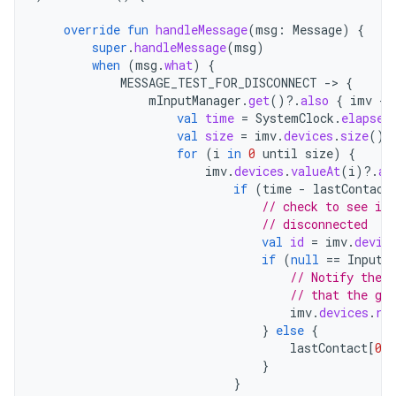
override
fun
handleMessage
(
msg
:
Message
)
{
super
.
handleMessage
(
msg
)
when
(
msg
.
what
)
{
MESSAGE_TEST_FOR_DISCONNECT
-
>
{
mInputManager
.
get
()
?.
also
{
imv
-
val
time
=
SystemClock
.
elapsed
val
size
=
imv
.
devices
.
size
()
for
(
i
in
0
until
size
)
{
imv
.
devices
.
valueAt
(
i
)
?.
al
if
(
time
-
lastContact
// check to see if 
// disconnected
val
id
=
imv
.
devic
if
(
null
==
InputD
// Notify the r
// that the ga
imv
.
devices
.
re
}
else
{
lastContact
[
0
]
}
}