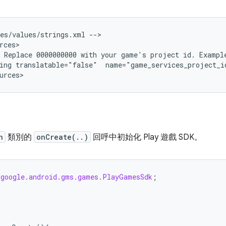
es/values/strings.xml --
>

rces
 Replace 0000000000 with your game's project id. Exampl
ing translatable="false"  name="game_services_project_i
urces
n
類別的
onCreate(..)
回呼中初始化 Play 遊戲 SDK。
.google.android.gms.games.PlayGamesSdk
;