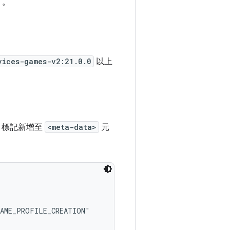
」。
vices-games-v2:21.0.0
以上
標記新增至
<meta-data>
元
AME_PROFILE_CREATION"
