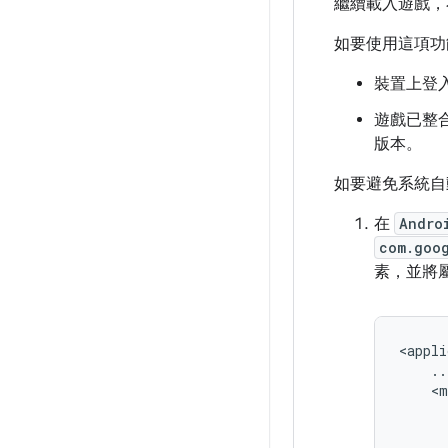
繼續載入遊戲，不
如要使用這項功
裝置上登入的
遊戲已整合 
版本。
如要避免系統自
在
Andro
com.goo
素，並將
<appli
    ...
    <m
      
      