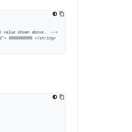
e value shown above.  -->
d"> 0000000000 </string>