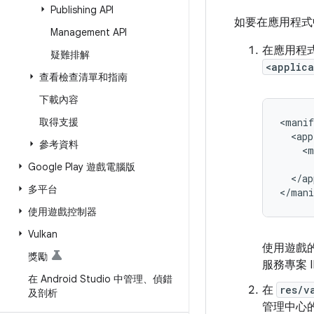
Publishing API
如要在應用程式中
Management API
在應用程
疑難排解
<applica
查看檢查清單和指南
下載內容
取得支援
<
manif
<
app
參考資料
<
m
Google Play 遊戲電腦版
<
/
ap
多平台
<
/
mani
使用遊戲控制器
Vulkan
使用遊戲的
獎勵
服務專案 I
在 Android Studio 中管理、偵錯
在
res/v
及剖析
管理中心