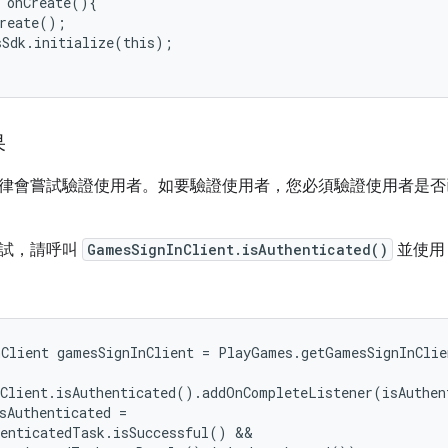
onCreate
(){
reate
();
sSdk
.
initialize
(
this
);
果
律會嘗試驗證使用者。如要驗證使用者，您必須驗證使用者是否
嘗試，請呼叫
GamesSignInClient.isAuthenticated()
並使
Client gamesSignInClient = PlayGames.getGamesSignInClie
Client.isAuthenticated().addOnCompleteListener(isAuthent
sAuthenticated =

enticatedTask.isSuccessful() &&
