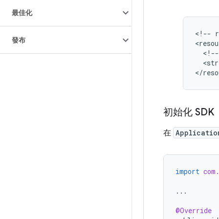
最佳化
<
!-- r
發布
<
resou
  <!--
  <str
<
/reso
初始化 SDK
在
Applicatio
import
com
...
@Override