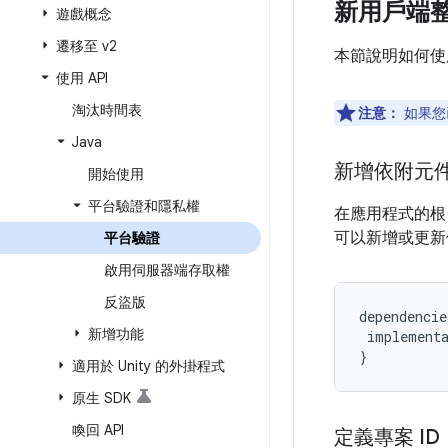
新用戶端
遊戲概念
遷移至 v2
本節說明如何使用 
使用 API
淘汰時間表
注意：
如果您
Java
新增依附元
開始使用
平台驗證和隱私權
在應用程式的
可以新增或更新
平台驗證
啟用伺服器端存取權
反盜版
dependencie
新增功能
implement
}
適用於 Unity 的外掛程式
原生 SDK
喚回 API
定義專案 ID