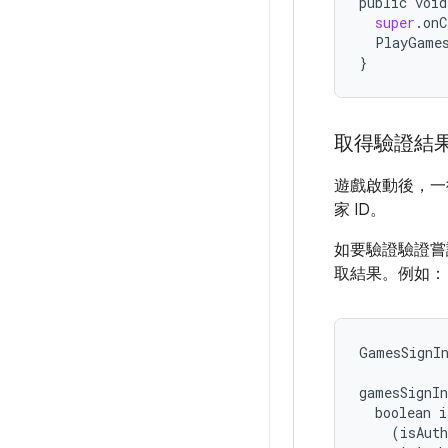
public
void
super
.
onC
PlayGame
}
取得驗證結
遊戲啟動後，一
家 ID。
如要驗證驗證
取結果。例如：
GamesSignIn
gamesSignIn
  boolean i
    (isAuth