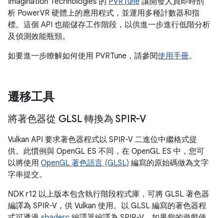
Imagination Technologies 的
PVRTune
讓開發人員即時剖
析 PowerVR 硬體上的應用程式，並運用多種計數器和指
標。這個 API 也能儲存工作階段，以供進一步進行低階分析
及偵測效能瓶頸。
如要進一步瞭解如何使用 PVRTune，請參閱
使用手冊
。
遷移工具
將著色器從 GLSL 轉換為 SPIR-V
Vulkan API 要求著色器程式以 SPIR-V 二進位中繼格式提
供。此慣例與 OpenGL ES 不同，在 OpenGL ES 中，您可
以將使用
OpenGL 著色語言 (GLSL)
編寫的原始碼做為文字
字串提交。
NDK r12 以上版本包含執行階段程式庫，可將 GLSL 著色器
編譯為 SPIR-V，供 Vulkan 使用。以 GLSL 編寫的著色器程
式可透過
shaderc
編譯器編譯為 SPIR-V。如果您的遊戲使