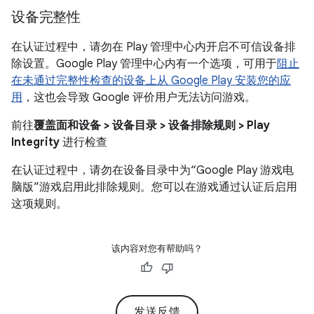
设备完整性
在认证过程中，请勿在 Play 管理中心内开启不可信设备排
除设置。Google Play 管理中心内有一个选项，可用于
阻止
在未通过完整性检查的设备上从 Google Play 安装您的应
用
，这也会导致 Google 评价用户无法访问游戏。
前往
覆盖面和设备 > 设备目录 > 设备排除规则 > Play
Integrity
进行检查
在认证过程中，请勿在设备目录中为“Google Play 游戏电
脑版”游戏启用此排除规则。您可以在游戏通过认证后启用
这项规则。
该内容对您有帮助吗？
发送反馈