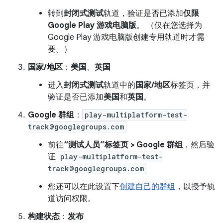
转到
封闭式测试
轨道，验证是否已添加
仅限
Google Play 游戏电脑版
。 （仅在您选择为
Google Play 游戏电脑版创建专用轨道时才需
要。）
国家/地区
：
美国
、
英国
进入
封闭式测试
轨道中的
国家/地区
标签页，并
验证是否已添加
美国
和
英国
。
Google 群组
：
play-multiplatform-test-
track@googlegroups.com
前往
“测试人员”标签页 > Google 群组
，然后验
证
play-multiplatform-test-
track@googlegroups.com
您还可以在此设置下
创建自己的群组
，以授予轨
道访问权限。
构建状态
：
发布