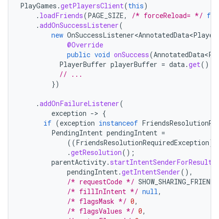
PlayGames
.
getPlayersClient
(
this
)
.
loadFriends
(
PAGE_SIZE
,
/* forceReload= */
fal
.
addOnSuccessListener
(
new
OnSuccessListener<AnnotatedData<Player
@Override
public
void
onSuccess
(
AnnotatedData<Pl
PlayerBuffer
playerBuffer
=
data
.
get
();
// ...
})
.
addOnFailureListener
(
exception
-
>
{
if
(
exception
instanceof
FriendsResolutionRe
PendingIntent
pendingIntent
=
((
FriendsResolutionRequiredException
)
.
getResolution
();
parentActivity
.
startIntentSenderForResult
(
pendingIntent
.
getIntentSender
(),
/* requestCode */
SHOW_SHARING_FRIENDS
/* fillInIntent */
null
,
/* flagsMask */
0
,
/* flagsValues */
0
,