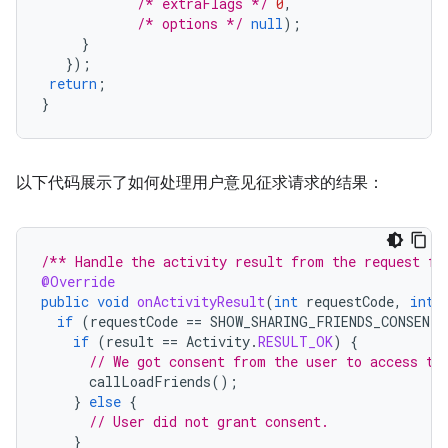
/* extraFlags */
0
,
/* options */
null
);
}
});
return
;
}
以下代码展示了如何处理用户意见征求请求的结果：
/** Handle the activity result from the request fo
@Override
public
void
onActivityResult
(
int
requestCode
,
int
if
(
requestCode
==
SHOW_SHARING_FRIENDS_CONSENT
)
if
(
result
==
Activity
.
RESULT_OK
)
{
// We got consent from the user to access th
callLoadFriends
();
}
else
{
// User did not grant consent.
}