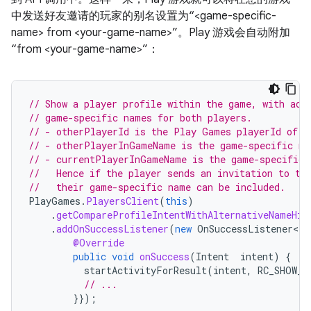
中发送好友邀请的玩家的别名设置为“<game-specific-
name> from <your-game-name>”。Play 游戏会自动附加
“from <your-game-name>”：
// Show a player profile within the game, with add
// game-specific names for both players.
// - otherPlayerId is the Play Games playerId of t
// - otherPlayerInGameName is the game-specific na
// - currentPlayerInGameName is the game-specific 
//   Hence if the player sends an invitation to th
//   their game-specific name can be included.
PlayGames
.
PlayersClient
(
this
)
.
getCompareProfileIntentWithAlternativeNameHin
.
addOnSuccessListener
(
new
OnSuccessListener<In
@Override
public
void
onSuccess
(
Intent
intent
)
{
startActivityForResult
(
intent
,
RC_SHOW_P
// ...
}});