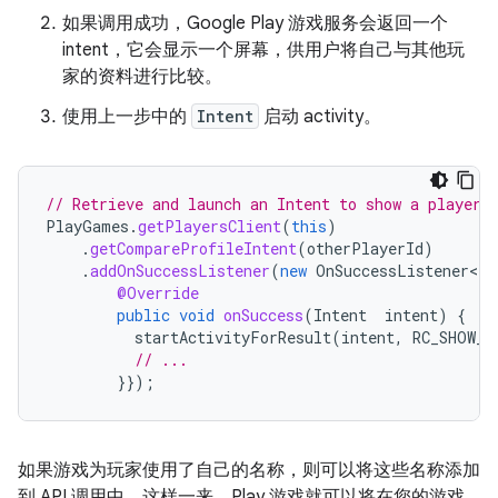
如果调用成功，Google Play 游戏服务会返回一个
intent，它会显示一个屏幕，供用户将自己与其他玩
家的资料进行比较。
使用上一步中的
Intent
启动 activity。
// Retrieve and launch an Intent to show a player 
PlayGames
.
getPlayersClient
(
this
)
.
getCompareProfileIntent
(
otherPlayerId
)
.
addOnSuccessListener
(
new
OnSuccessListener<In
@Override
public
void
onSuccess
(
Intent
intent
)
{
startActivityForResult
(
intent
,
RC_SHOW_P
// ...
}});
如果游戏为玩家使用了自己的名称，则可以将这些名称添加
到 API 调用中。这样一来，Play 游戏就可以将在您的游戏