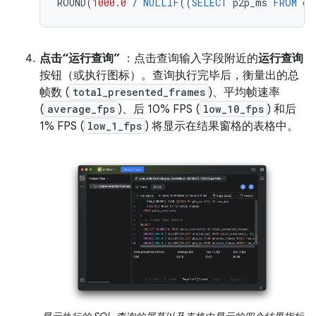
ROUND
(
1000
.
0
/
NULLIF
((
SELECT
p2p_ms
FROM
or
点击“运行查询”
：点击查询输入字段附近的
运行查询
按钮（或执行图标）。查询执行完毕后，衡量出的总
帧数 (
total_presented_frames
)、平均帧速率
(
average_fps
)、后 10% FPS (
low_10_fps
) 和后
1% FPS (
low_1_fps
) 将显示在结果窗格的表格中。