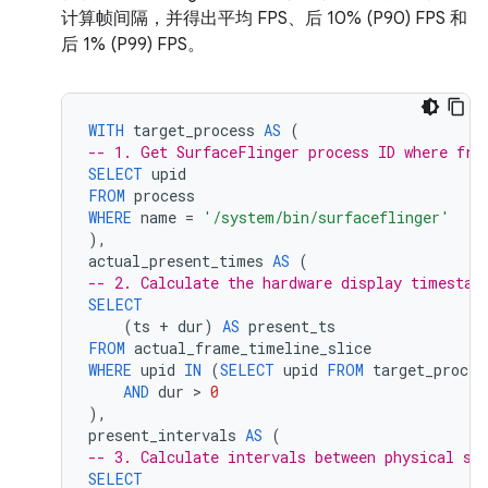
计算帧间隔，并得出平均 FPS、后 10% (P90) FPS 和
后 1% (P99) FPS。
WITH
target_process
AS
(
-- 1. Get SurfaceFlinger process ID where fra
SELECT
upid
FROM
process
WHERE
name
=
'/system/bin/surfaceflinger'
),
actual_present_times
AS
(
-- 2. Calculate the hardware display timestam
SELECT
(
ts
+
dur
)
AS
present_ts
FROM
actual_frame_timeline_slice
WHERE
upid
IN
(
SELECT
upid
FROM
target_proces
AND
dur
 > 
0
),
present_intervals
AS
(
-- 3. Calculate intervals between physical sc
SELECT