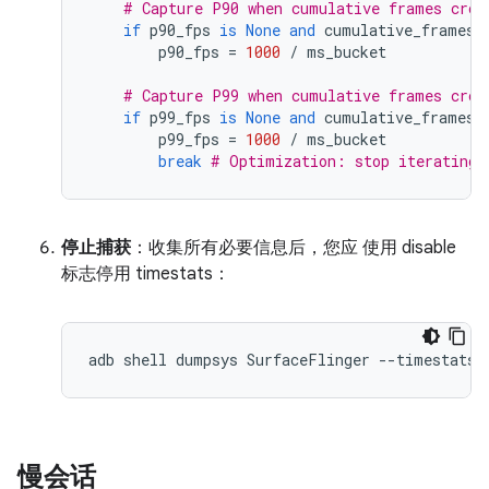
# Capture P90 when cumulative frames cros
if
p90_fps
is
None
and
cumulative_frames
 
p90_fps
=
1000
/
ms_bucket
# Capture P99 when cumulative frames cros
if
p99_fps
is
None
and
cumulative_frames
 
p99_fps
=
1000
/
ms_bucket
break
# Optimization: stop iterating 
停止捕获
：收集所有必要信息后，您应 使用 disable
标志停用 timestats：
慢会话