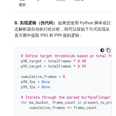
毫秒
B. 实现逻辑（伪代码）
如果您使用 Python 脚本或日
志解析器自动执行此分析，则可以按如下方式实现从
直方图中提取 P90 和 P99 值的逻辑：
# Define target thresholds based on total fra
p90_target
=
totalFrames
*
0.90
p99_target
=
totalFrames
*
0.99
cumulative_frames
=
0
p90_fps
=
None
p99_fps
=
None
# Iterate through the parsed SurfaceFlinger h
for
ms_bucket
,
frame_count
in
present_to_pres
cumulative_frames
+=
frame_count