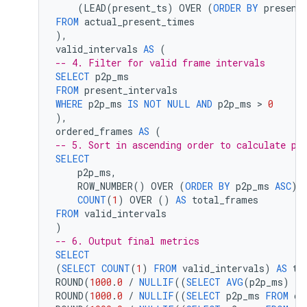
(
LEAD
(
present_ts
)
OVER
(
ORDER
BY
present
FROM
actual_present_times
),
valid_intervals
AS
(
-- 4. Filter for valid frame intervals
SELECT
p2p_ms
FROM
present_intervals
WHERE
p2p_ms
IS
NOT
NULL
AND
p2p_ms
 > 
0
),
ordered_frames
AS
(
-- 5. Sort in ascending order to calculate pe
SELECT
p2p_ms
,
ROW_NUMBER
()
OVER
(
ORDER
BY
p2p_ms
ASC
)
COUNT
(
1
)
OVER
()
AS
total_frames
FROM
valid_intervals
)
-- 6. Output final metrics
SELECT
(
SELECT
COUNT
(
1
)
FROM
valid_intervals
)
AS
to
ROUND
(
1000
.
0
/
NULLIF
((
SELECT
AVG
(
p2p_ms
)
FR
ROUND
(
1000
.
0
/
NULLIF
((
SELECT
p2p_ms
FROM
or