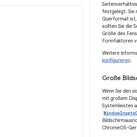
Seitenverhältni
festgelegt. Sie
Querformat ist, 
sollten Sie die 
Größe des Fenst
Formfaktoren vo
Weitere Informa
konfigurieren
.
Große Bild
Wenn Sie den si
mit großem Dis
Systemleisten a
WindowInsets
Bildschirmausri
ChromeOS-Gerä