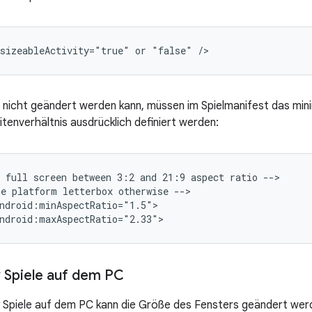
sizeableActivity="true"
or
"false"
nicht geändert werden kann, müssen im Spielmanifest das min
itenverhältnis ausdrücklich definiert werden:
full
screen
between
3:2
and
21:9
aspect
ratio
-->

he
platform
letterbox
otherwise
-->

ndroid:minAspectRatio="1.5">

 Spiele auf dem PC
y Spiele auf dem PC kann die Größe des Fensters geändert we