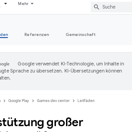
Mehr
äden
Referenzen
Gemeinschaft
Google verwendet KI-Technologie, um Inhalte in
ugte Sprache zu übersetzen. KI-Übersetzungen können
lten.
s
Google Play
Games dev center
Leitfäden
stützung großer