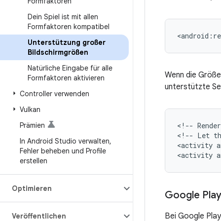
Formfaktoren
Dein Spiel ist mit allen
Formfaktoren kompatibel
<android:re
Unterstützung großer
Bildschirmgrößen
Natürliche Eingabe für alle
Wenn die Größe 
Formfaktoren aktivieren
unterstützte Se
Controller verwenden
Vulkan
Prämien
<!--
Render
<!--
Let
t
In Android Studio verwalten
,
<activity
a
Fehler beheben und Profile
<activity
erstellen
Optimieren
Google Play
Bei Google Pla
Veröffentlichen