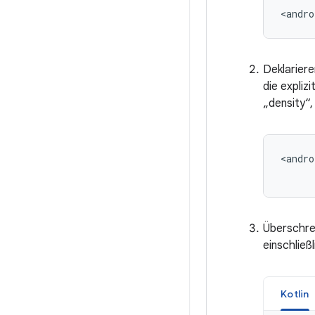
<andro
Deklariere
die expliz
„density“
<andro
Überschre
einschließ
Kotlin