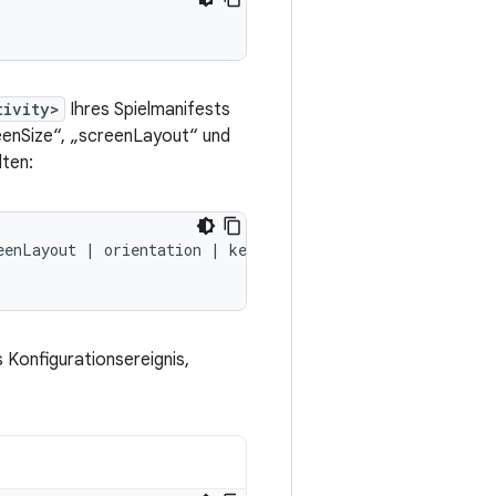
tivity>
Ihres Spielmanifests
reenSize“, „screenLayout“ und
lten:
eenLayout
|
orientation
|
keyboard
 Konfigurationsereignis,