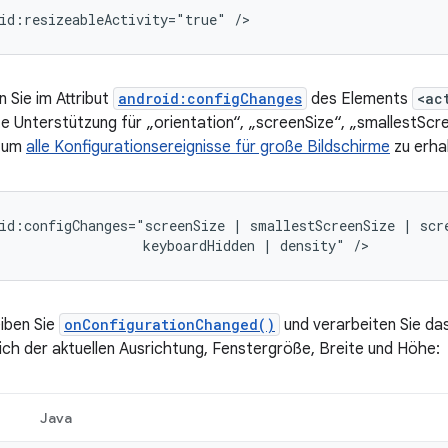
id:resizeableActivity="true"
n Sie im Attribut
android:configChanges
des Elements
<ac
ite Unterstützung für „orientation“, „screenSize“, „smallestSc
, um
alle Konfigurationsereignisse für große Bildschirme
zu erha
id:configChanges="screenSize
|
smallestScreenSize
|
scr
keyboardHidden
|
density"
iben Sie
onConfigurationChanged()
und verarbeiten Sie das
lich der aktuellen Ausrichtung, Fenstergröße, Breite und Höhe:
Java