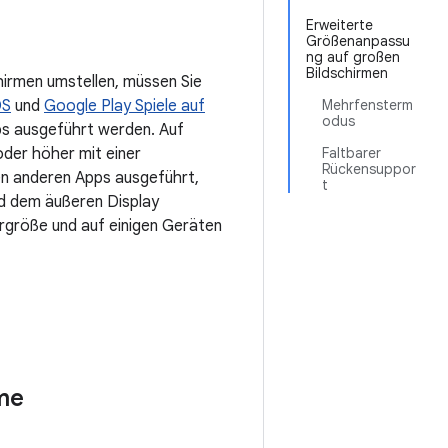
Erweiterte
Größenanpassu
ng auf großen
Bildschirmen
irmen umstellen, müssen Sie
OS
und
Google Play Spiele auf
Mehrfensterm
odus
ps ausgeführt werden. Auf
oder höher mit einer
Faltbarer
Rückensuppor
n anderen Apps ausgeführt,
t
d dem äußeren Display
ergröße und auf einigen Geräten
me