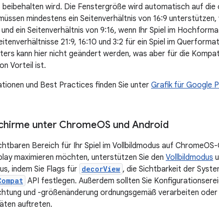
s beibehalten wird. Die Fenstergröße wird automatisch auf di
 müssen mindestens ein Seitenverhältnis von 16:9 unterstützen
und ein Seitenverhältnis von 9:16, wenn Ihr Spiel im Hochformat
Seitenverhältnisse 21:9, 16:10 und 3:2 für ein Spiel im Querformat
ers kann hier nicht geändert werden, was aber für die Kompati
n Vorteil ist.
tionen und Best Practices finden Sie unter
Grafik für Google 
schirme unter Chrome
OS und Android
chtbaren Bereich für Ihr Spiel im Vollbildmodus auf ChromeO
play maximieren möchten, unterstützen Sie den
Vollbildmodus
u
us, indem Sie Flags für
decorView
, die Sichtbarkeit der Syst
Compat
API festlegen. Außerdem sollten Sie Konfigurationserei
chtung und -größenänderung ordnungsgemäß verarbeiten oder v
ten auftreten.