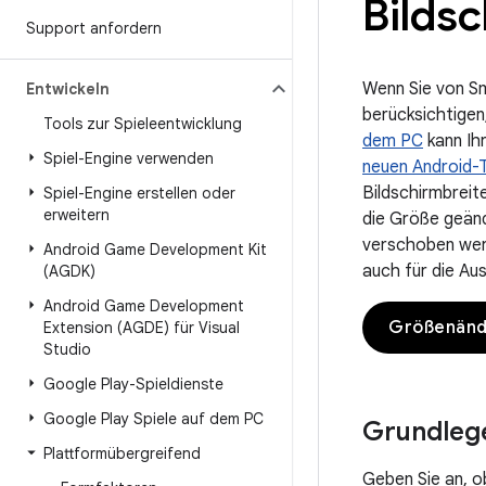
Bilds
Support anfordern
Wenn Sie von S
Entwickeln
berücksichtigen
Tools zur Spieleentwicklung
dem PC
kann Ih
Spiel-Engine verwenden
neuen Android-T
Bildschirmbreit
Spiel-Engine erstellen oder
erweitern
die Größe geän
verschoben werd
Android Game Development Kit
auch für die Aus
(AGDK)
Android Game Development
Größenände
Extension (AGDE) für Visual
Studio
Google Play-Spieldienste
Google Play Spiele auf dem PC
Grundlege
Plattformübergreifend
Geben Sie an, ob