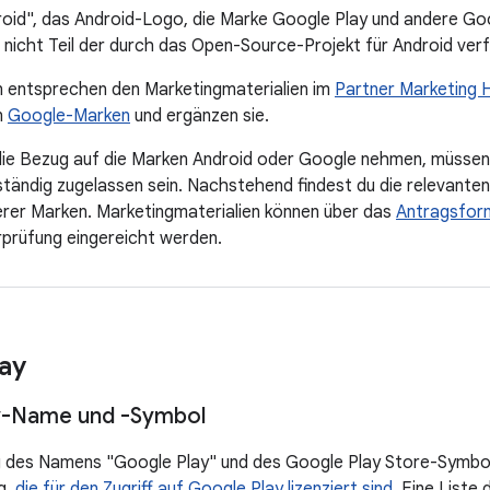
oid", das Android-Logo, die Marke Google Play und andere Go
nicht Teil der durch das Open-Source-Projekt für Android verf
en entsprechen den Marketingmaterialien im
Partner Marketing 
n
Google-Marken
und ergänzen sie.
, die Bezug auf die Marken Android oder Google nehmen, müss
ständig zugelassen sein. Nachstehend findest du die relevanten 
erer Marken. Marketingmaterialien können über das
Antragsform
prüfung eingereicht werden.
ay
y-Name und -Symbol
des Namens "Google Play" und des Google Play Store-Symbols 
g,
die für den Zugriff auf Google Play lizenziert sind
. Eine Liste 