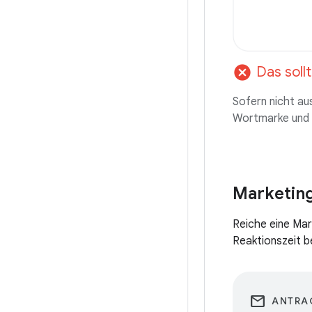
cancel
Das sollt
Sofern nicht au
Wortmarke und d
Marketin
Reiche eine Mar
Reaktionszeit 
email
ANTRA