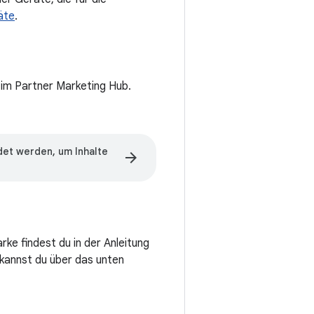
äte
.
 im Partner Marketing Hub.
et werden, um Inhalte
arrow_forward
e findest du in der Anleitung
kannst du über das unten