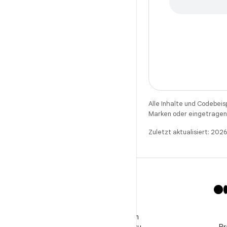
Alle Inhalte und Codebeis
Marken oder eingetragene
Zuletzt aktualisiert: 20
X
Folge @GooglePlayBiz, um