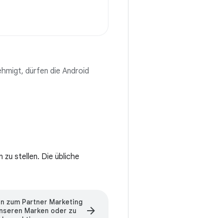
ehmigt, dürfen die Android
zu stellen. Die übliche
en zum Partner Marketing
arrow_forward
unseren Marken oder zu