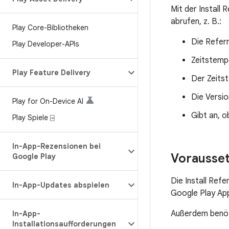
Mit der Install
abrufen, z. B.:
Play Core-Bibliotheken
Die Referr
Play Developer-APIs
Zeitstempe
Play Feature Delivery
Der Zeitst
Die Versio
Play for On-Device AI
Gibt an, o
Play Spiele ⍈
In-App-Rezensionen bei
Vorausse
Google Play
Die Install Ref
In-App-Updates abspielen
Google Play App
Außerdem benöti
In-App-
Installationsaufforderungen