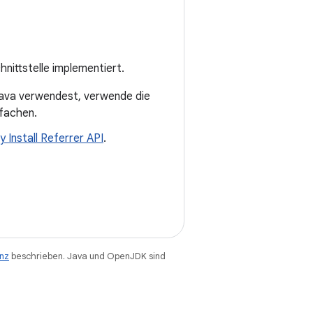
hnittstelle implementiert.
ava verwendest, verwende die
nfachen.
y Install Referrer API
.
enz
beschrieben. Java und OpenJDK sind