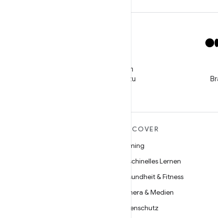
X
Folge @GooglePlayBiz, um
Neuigkeiten und Support zu
Br
erhalten
MEHR ZU ANDROID
DISCOVER
Android
Gaming
Android für Unternehmen
Maschinelles Lernen
Datensicherheit
Gesundheit & Fitness
Open Source
Kamera & Medien
Neuigkeiten
Datenschutz